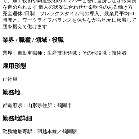
で、加工技術や鋳造技術のメンバーと密に連携しながら業務
を進められます 個人の状況に合わせた柔軟性のある働き方
完全週休2日制、フレックスタイム制の導入、残業月平均20
時間と、ワークライフバランスを保ちながら地元に密着して
腰を据えて働けます
業界 / 職種 / 領域 / 役職
業界
：
自動車
職種
：
生産技術
領域
：
その他
役職
：
技術者
雇用形態
正社員
勤務地
都道府県
：
山形県
住所
：
鶴岡市
勤務地詳細
勤務地最寄駅：羽越本線／鶴岡駅