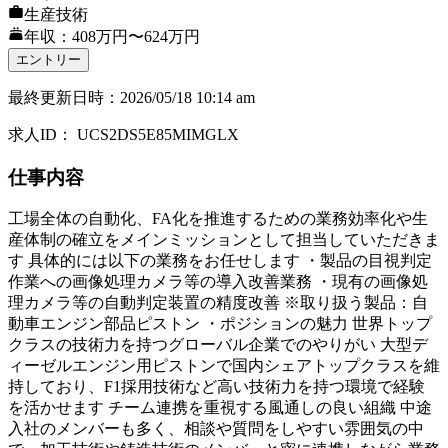
生産技術
年収：408万円〜624万円
エントリー
最終更新日時
：
2026/05/18 10:14 am
求人ID
：
UCS2DS5E85MIMGLX
仕事内容
工場全体の自動化、FA化を推進するための業務効率化や生
産体制の確立をメインミッションとして担当していただきま
す 具体的には以下の業務をお任せします ・製品の目視判定
作業への画像処理カメラ等の導入改善業務 ・現有の画像処
理カメラ等の自動判定装置の精度改善 ※取り扱う製品：自
動車エンジン部品ピストン ・ポジションの魅力 世界トップ
クラスの技術力を持つグローバル企業でのやりがい 大型デ
ィーゼルエンジン用ピストンで国内シェアトップクラスを維
持しており、F1採用技術など高い技術力を持つ環境で経験
を活かせます チーム連携を重視する風通しの良い組織 中途
入社のメンバーも多く、相談や質問をしやすい雰囲気の中