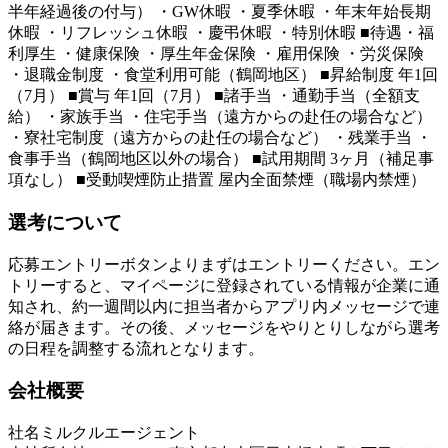
半年経過後の付与） ・GW休暇 ・夏季休暇 ・年末年始長期
休暇 ・リフレッシュ休暇 ・慶弔休暇 ・特別休暇 ■待遇・福
利厚生 ・健康保険 ・厚生年金保険 ・雇用保険 ・労災保険
・退職金制度 ・食堂利用可能（鶴岡地区） ■昇給制度 年1回
（7月） ■賞与 年1回（7月） ■諸手当 ・通勤手当（全額支
給） ・家族手当 ・住宅手当（遠方からの赴任の場合など）
・寮社宅制度（遠方からの赴任の場合など） ・残業手当 ・
食事手当（鶴岡地区以外の場合） ■試用期間 3ヶ月（補足事
項なし） ■受動喫煙防止措置 屋内全面禁煙（職場内禁煙）
選考について
応募エントリーボタンよりまずはエントリーください。エン
トリーすると、マイページに登録されている情報が企業に通
知され、約一週間以内に担当者からアプリ内メッセージで連
絡が届きます。その後、メッセージをやりとりしながら選考
の日程を調整する流れとなります。
会社概要
社名
ミルクルエージェント