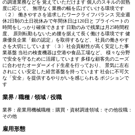
の調達業務などを 覚えていただけます 個人のスキルの習熟
度に応じて、 無理なく業務の幅を広げていける環境です
〈２〉 働きやすさを追求したワークライフバランス 完全週
休2日制の土日祝休みで年間休日は120日と プライベートの
時間をしっかり確保できます 日勤のみで残業は月25時間程
度、 原則転勤もないため腰を据えて長く働ける環境です 健
康優良企業「銀の認定」を取得するなど、 社員の働きやす
さを大切にしています 〈３〉社会貢献性が高く安定した事
業基盤 当社の検査機器は空港や食品工場など、 様々な分野
で安全を守るために活躍しています 多様な顧客先のニーズ
に合わせたオーダーメイド生産を行っており、 景気に左右
されにくい安定した経営基盤を持っています 社会に不可欠
な「安全」を提供するやりがいを感じられる ポジションで
す
業界 / 職種 / 領域 / 役職
業界
：
産業用機械
職種
：
購買・資材調達
領域
：
その他
役職
：
その他
雇用形態