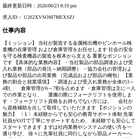
最終更新日時
：
2026/06/23 8:19 pm
求人ID
：
U262XVSOM7MEXSZJ
仕事内容
【ミッション】 当社が製造する金属検出機やピンホール検
査機の在庫管理 および倉庫管理をお任せします 社会の安全
を守る検査機器の製造を根本から支える 重要なポジション
です 【具体的な業務内容】 ・当社製品の部品調達および受
入れ業務（部品の発注～納期調整） ・協力会社の管理およ
び製品や部品の出荷業務 （完成品および部品の梱包） 【業
務の割合と就業環境】 ・調達および受入れ業務が全体の3～
4割、 倉庫管理が6～7割を占めます ・倉庫管理は主に一人
での作業となり、 運搬の際にフォークリフトを使用しま
す ・フォークリフト資格をお持ちでない方には、 会社か
ら資格補助を出して取得していただきます 【ポジションの
魅力】 〈１〉未経験からでも安心の教育サポート体制 先輩
社員がOJTで丁寧にサポートするため、 未経験でも安心して
スタートできます まずは社内業務やシステムの使い方を一
通り学び、 徐々に先輩社員に同行しながら部品メーカーへ