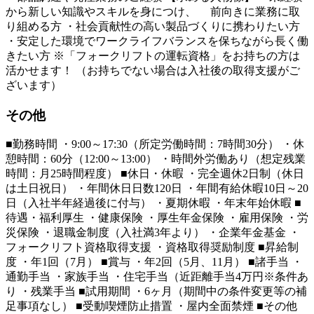
から新しい知識やスキルを身につけ、 前向きに業務に取
り組める方 ・社会貢献性の高い製品づくりに携わりたい方
・安定した環境でワークライフバランスを保ちながら長く働
きたい方 ※「フォークリフトの運転資格」をお持ちの方は
活かせます！ （お持ちでない場合は入社後の取得支援がご
ざいます）
その他
■勤務時間 ・9:00～17:30（所定労働時間：7時間30分） ・休
憩時間：60分（12:00～13:00） ・時間外労働あり（想定残業
時間：月25時間程度） ■休日・休暇 ・完全週休2日制（休日
は土日祝日） ・年間休日日数120日 ・年間有給休暇10日～20
日（入社半年経過後に付与） ・夏期休暇 ・年末年始休暇 ■
待遇・福利厚生 ・健康保険 ・厚生年金保険 ・雇用保険 ・労
災保険 ・退職金制度（入社満3年より） ・企業年金基金 ・
フォークリフト資格取得支援 ・資格取得奨励制度 ■昇給制
度 ・年1回（7月） ■賞与 ・年2回（5月、11月） ■諸手当 ・
通勤手当 ・家族手当 ・住宅手当（近距離手当4万円※条件あ
り ・残業手当 ■試用期間 ・6ヶ月（期間中の条件変更等の補
足事項なし） ■受動喫煙防止措置 ・屋内全面禁煙 ■その他