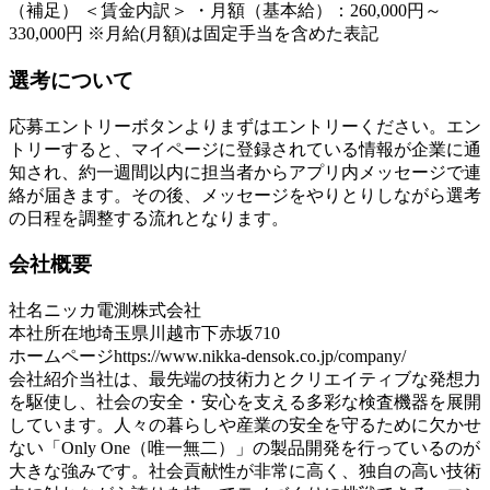
（補足） ＜賃金内訳＞ ・月額（基本給）：260,000円～
330,000円 ※月給(月額)は固定手当を含めた表記
選考について
応募エントリーボタンよりまずはエントリーください。エン
トリーすると、マイページに登録されている情報が企業に通
知され、約一週間以内に担当者からアプリ内メッセージで連
絡が届きます。その後、メッセージをやりとりしながら選考
の日程を調整する流れとなります。
会社概要
社名
ニッカ電測株式会社
本社所在地
埼玉県川越市下赤坂710
ホームページ
https://www.nikka-densok.co.jp/company/
会社紹介
当社は、最先端の技術力とクリエイティブな発想力
を駆使し、社会の安全・安心を支える多彩な検査機器を展開
しています。人々の暮らしや産業の安全を守るために欠かせ
ない「Only One（唯一無二）」の製品開発を行っているのが
大きな強みです。社会貢献性が非常に高く、独自の高い技術