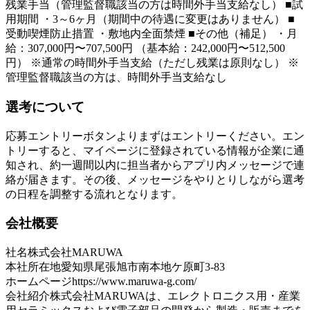
残業手当（管理監督職該当の方は時間外手当支給なし） ■試
用期間 ・3～6ヶ月（期間中の待遇に変更はありません） ■
受動喫煙防止措置 ・敷地内全面禁煙 ■その他（補足） ・月
給：307,000円〜707,500円 （基本給：242,000円〜512,500
円） ※通常の時間外手当支給（ただし残業は原則なし） ※
管理監督職該当の方は、時間外手当支給なし
選考について
応募エントリーボタンよりまずはエントリーください。エン
トリーすると、マイページに登録されている情報が企業に通
知され、約一週間以内に担当者からアプリ内メッセージで連
絡が届きます。その後、メッセージをやりとりしながら選考
の日程を調整する流れとなります。
会社概要
社名
株式会社MARUWA
本社所在地
愛知県尾張旭市南本地ケ原町3-83
ホームページ
https://www.maruwa-g.com/
会社紹介
株式会社MARUWAは、エレクトロニクス用・産業