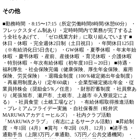
その他
■勤務時間 ・8:15〜17:15（所定労働時間8時間/休憩60分） ・
フレックスタイム制あり ・定時時間内で業務が完了するよ
う全社をあげて、 「ゼロ残業方針」に取り組んでいます ■
休日・休暇 ・完全週休2日制（土日祝日） ・年間休日125日
（※有給消化日5日含む） ・GW休暇 ・夏季休暇 ・年末年始
休暇 ・慶弔休暇 ・産前、産後休暇 ・育児休暇 ・介護休暇
・特別休暇 ・年次有給休暇（初年度10日～20日） ■待遇・
福利厚生 ・社会保険完備（健康保険、厚生年金保険、雇用
保険、労災保険） ・退職金制度（100％確定拠出年金制度）
・再雇用制度あり（定年60歳） ・企業型確定拠出年金 ・従
業員持株会（奨励金5％／任意） ・財形貯蓄制度 ・社員寮あ
り（尾張旭市、瀬戸市、土岐市、上越市 ※入寮規定によ
る） ・社員食堂（土岐工場など） ・有給休暇取得推進活動
・プレミアムフライデー実施 ・自社保養所（軽井沢
MARUWAアカデミーヒルズ） ・社内クラブ活動
「MARUWAクラブ」（有志によるサークル活動） ■昇給制
度 ・年1回（4月） ■賞与 ・年2回（6月、12月） ■諸手当 ・
通勤手当（上限3万円／車通勤、5万円／公共交通機関） ・