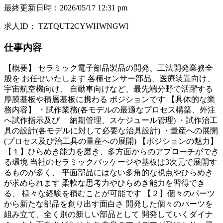
最終更新日時
：
2026/05/17 12:31 pm
求人ID
：
TZTQUT2CYWHWNGWI
仕事内容
【概要】 セラミック電子部品製品の開発、工法開発業務全
般を お任せいたします 各種センサー部品、医療装置向け、
宇宙航空機向け、 自動車向けなど、最先端分野で活躍する
厚膜基板や積層基板に携わる ポジションです 【具体的な業
務内容】 ・試作業務(各モデルの最適なプロセス構築、外注
へ試作指示及び 納期管理、スケジュール管理) ・試作治工
具の設計(各モデルに対して必要な治具設計) ・量産への展開
(プロセス及び治工具の量産への展開) 【ポジションの魅力】
【１】ひらめき能力を磨き、多方面からのアプローチができ
る環境 当社のセラミックパッケージや基板は3次元で展開す
るものが多く、 平面部品にはない多角的な視点やひらめき
が求められます 柔軟な思考力やひらめき能力を習得でき
る、 様々な経験を積むことが可能です 【２】個々のパーツ
から新たな部品を創り出す面白さ 開発した個々のパーツを
組み立て、全く別の新しい部品として 開発していくダイナ