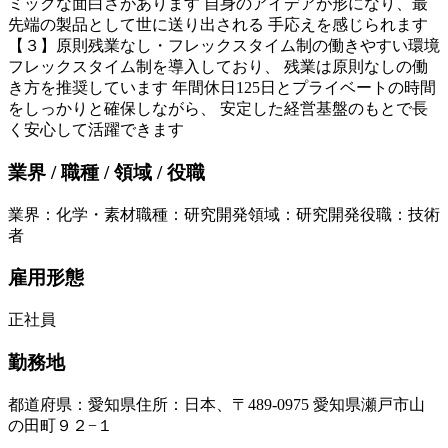
ミックな面白さがあります 自身のアイデアが形になり、最
先端の製品として世に送り出される 手応えを感じられます
【３】原則残業なし・フレックスタイム制の働きやすい環境
フレックスタイム制を導入しており、 残業は原則なしの働
き方を推奨しています 年間休日125日とプライベートの時間
をしっかりと確保しながら、 安定した経営基盤のもとで長
く安心して活躍できます
業界 / 職種 / 領域 / 役職
業界
：
化学・素材
職種
：
研究開発
領域
：
研究開発
役職
：
技術
者
雇用形態
正社員
勤務地
都道府県
：
愛知県
住所
：
日本、〒489-0975 愛知県瀬戸市山
の田町９２−１