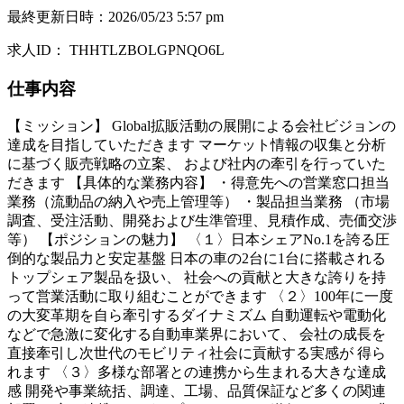
最終更新日時
：
2026/05/23 5:57 pm
求人ID
：
THHTLZBOLGPNQO6L
仕事内容
【ミッション】 Global拡販活動の展開による会社ビジョンの
達成を目指していただきます マーケット情報の収集と分析
に基づく販売戦略の立案、 および社内の牽引を行っていた
だきます 【具体的な業務内容】 ・得意先への営業窓口担当
業務（流動品の納入や売上管理等） ・製品担当業務 （市場
調査、受注活動、開発および生準管理、見積作成、売価交渉
等） 【ポジションの魅力】 〈１〉日本シェアNo.1を誇る圧
倒的な製品力と安定基盤 日本の車の2台に1台に搭載される
トップシェア製品を扱い、 社会への貢献と大きな誇りを持
って営業活動に取り組むことができます 〈２〉100年に一度
の大変革期を自ら牽引するダイナミズム 自動運転や電動化
などで急激に変化する自動車業界において、 会社の成長を
直接牽引し次世代のモビリティ社会に貢献する実感が 得ら
れます 〈３〉多様な部署との連携から生まれる大きな達成
感 開発や事業統括、調達、工場、品質保証など多くの関連