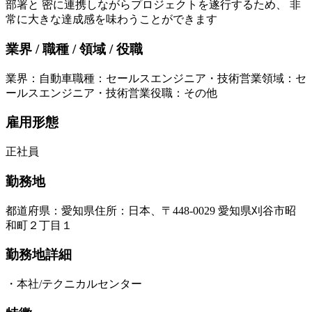
部署と 密に連携しながらプロジェクトを遂行するため、 非
常に大きな達成感を味わうことができます
業界 / 職種 / 領域 / 役職
業界
：
自動車
職種
：
セールスエンジニア・技術営業
領域
：
セ
ールスエンジニア・技術営業
役職
：
その他
雇用形態
正社員
勤務地
都道府県
：
愛知県
住所
：
日本、〒448-0029 愛知県刈谷市昭
和町２丁目１
勤務地詳細
・本社/テクニカルセンター