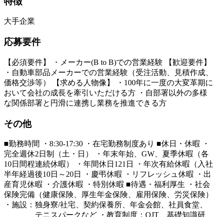
特徴
大手企業
応募要件
【必須要件】 ・メーカー(B to B)での営業経験 【歓迎要件】
・自動車部品メーカーでの営業経験（受注活動、見積作成、
価格交渉等） 【求める人物像】 ・100年に一度の大変革期に
おいて会社の成長を牽引いただける方 ・自部署以外の多様
な関係部署と円滑に連携し業務を推進できる方
その他
■勤務時間 ・8:30-17:30 ・在宅勤務制度あり ■休日・休暇 ・
完全週休2日制（土・日） ・年末年始、GW、夏季休暇（各
10日間程連続休暇） ・年間休日121日 ・年次有給休暇（入社
半年経過後10日～20日 ・慶弔休暇 ・リフレッシュ休暇 ・出
産育児休暇 ・介護休暇 ・特別休暇 ■待遇・福利厚生 ・社会
保険完備（健康保険、厚生年金保険、雇用保険、労災保険）
・施設：独身寮/社宅、契約保養所、年金会館、社員食堂、
テニスパークなど ・教育制度：OJT、基礎知識研