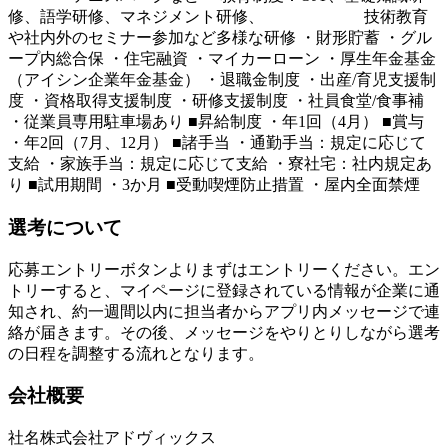
修、語学研修、マネジメント研修、 技術教育
や社内外のセミナー参加など多様な研修 ・財形貯蓄 ・グル
ープ内総合保 ・住宅融資 ・マイカーローン ・厚生年金基金
（アイシン企業年金基金） ・退職金制度 ・出産/育児支援制
度 ・資格取得支援制度 ・研修支援制度 ・社員食堂/食事補
・従業員専用駐車場あり ■昇給制度 ・年1回（4月） ■賞与
・年2回（7月、12月） ■諸手当 ・通勤手当：規定に応じて
支給 ・家族手当：規定に応じて支給 ・寮社宅：社内規定あ
り ■試用期間 ・3か月 ■受動喫煙防止措置 ・屋内全面禁煙
選考について
応募エントリーボタンよりまずはエントリーください。エン
トリーすると、マイページに登録されている情報が企業に通
知され、約一週間以内に担当者からアプリ内メッセージで連
絡が届きます。その後、メッセージをやりとりしながら選考
の日程を調整する流れとなります。
会社概要
社名
株式会社アドヴィックス