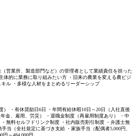
位（営業所、製造部門など）の管理者として業績責任を担った
て主体的に業務に取り組みたい方 ・旧来の農業を変える農ビジ
スキル ・多様な人材をまとめるリーダーシップ
日程度） ・有休奨励日6日 ・年間有給休暇10日～20日（入社直後
生年金、雇用、労災） ・退職金制度（再雇用制度あり） ・中
・無料セルフドリンク制度 ・社内販売割引制度 ・弁護士無
通勤手当（全社規定に基づき支給 ・家族手当（配偶者5,000円、
～484,000円