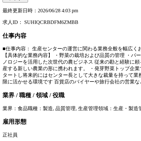
最終更新日時
：
2026/06/28 4:03 pm
求人ID
：
SUHIQCRBDFM6ZMBB
仕事内容
■仕事内容： 生産センターの運営に関わる業務全般を幅広く
【具体的な業務内容】 ・野菜の栽培および品質の管理 ・パー
ノロジーを活用した次世代の農ビジネス 従来の勘と経験に頼
産する新しい農業の形に携われます。 ・発芽野菜トップ企業
タートし将来的にはセンター長として大きな裁量を持って業務
限に活かせる環境です 百貨店のバイヤーや旅行会社の営業な
業界 / 職種 / 領域 / 役職
業界
：
食品
職種
：
製造, 品質管理, 生産管理
領域
：
生産・製造
雇用形態
正社員