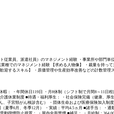
ート従業員、派遣社員）のマネジメント経験 ・事業所や部門単
異業種でのマネジメント経験 【求める人物像】 ・裁量を持っ
【歓迎するスキル】 ・原価管理や生産効率改善などの計数管理
休日・休暇： ・年間休日119日 ・月8休制（シフト制で月間8～11
び介護休業制度 ■待遇・福利厚生： ・社会保険完備（健康、厚
ん、子宮頸がん検診含む） ・団体生命および医療保険加入制度 
回（夏季6月、冬季12月） ・実績：平均4.5ヵ月 ■諸手当： ・
受動喫煙防止措置： ・屋内全面禁煙 ■補足： ・月給制：364,000円