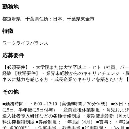
勤務地
都道府県
：
千葉県
住所
：
日本、千葉県東金市
特徴
ワークライフバランス
応募要件
【必須要件】 ・大学院または大学卒以上 ・ヒト（社員、パ
経験 【歓迎要件】 ・業界未経験からのキャリアチェンジ ・
ネスに魅力を感じる方 ・成長企業でキャリアを築きたい方 
その他
■勤務時間： ・8:00～17:10（実働8時間／70分休憩） ■
に5日、半年後に5日付与） ・産前産後休業制度 ・育児およ
途入社者導入研修などの各種研修制度 ・定期健康診断（乳が
料法律相談制度 ■昇給制度： ・年1回（4月） ■賞与： ・年2
子1名3000円） ・住宅手当 ・残業手当 ■試用期間： ・3ヶ月 ■