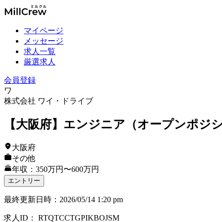
マイページ
メッセージ
求人一覧
厳選求人
会員登録
ワ
株式会社 ワイ・ドライブ
【大阪府】エンジニア（オープンポジシ
大阪府
その他
年収：350万円〜600万円
エントリー
最終更新日時
：
2026/05/14 1:20 pm
求人ID
：
RTQTCCTGPIKBOJSM