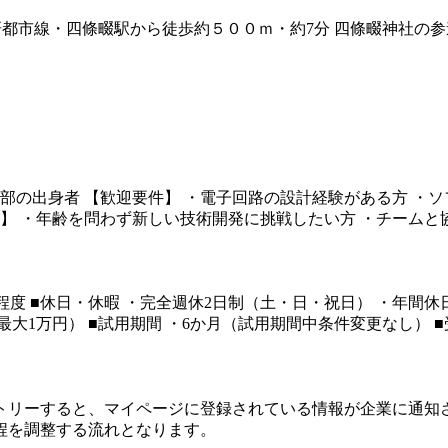
 JR学研都市線・四條畷駅から徒歩約５００ｍ・約7分 四條畷神社の
部の出身者 【歓迎要件】 ・電子回路の設計経験がある方 ・ソ
像】 ・年齢を問わず新しい技術開発に挑戦したい方 ・チーム
0時間程度 ■休日・休暇 ・完全週休2日制（土・日・祝日） ・年間
り最大1万円） ■試用期間 ・6か月（試用期間中条件変更なし） 
トリーすると、マイページに登録されている情報が企業に通知
程を調整する流れとなります。