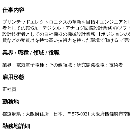
仕事内容
プリンテッドエレクトロニクスの革新を目指すエンジニアとし
者としてのFPGA・デジタル・アナログ回路設計業務 ◎ソフ
設計技術者としての自社機器の機械設計業務 【ポジションの
賞などの受賞歴を持つ高い技術力を持った環境で働ける ✓完
業界 / 職種 / 領域 / 役職
業界
：
電気電子
職種
：
その他
領域
：
研究開発
役職
：
技術者
雇用形態
正社員
勤務地
都道府県
：
大阪府
住所
：
日本、〒575-0021 大阪府四條畷市
勤務地詳細