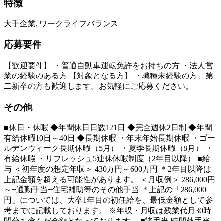
特徴
大手企業, ワークライフバランス
応募要件
【歓迎要件】 ・普通自動車運転免許をお持ちの方 ・法人営
業の経験のある方 【対象となる方】 ・職種未経験の方、第
二新卒の方も歓迎します。お気軽にご応募ください。
その他
■休日・休暇 ◆年間休日日数121日 ◆完全週休2日制 ◆年間
有給休暇10日～40日 ◆長期休暇 ・年末年始長期休暇 ・ゴー
ルデンウィーク長期休暇（5月） ・夏季長期休暇（8月） ・
有給休暇 ・リフレッシュ5連休休暇制度（2年目以降） ■給
与 ＜初年度の想定年収＞ 430万円～600万円 ＊2年目以降は
上記金額を超える可能性があります。 ＜月収例＞ 286,000円
～+通勤手当+住宅補助等のその他手当 ＊上記の「286,000
円」については、大卒1年目の初任給を、最低金額として参
考までに記載しております。 ※年収・月収は残業代月30時
間分を含んだ金額となっております。 ■諸手当 時間外手当