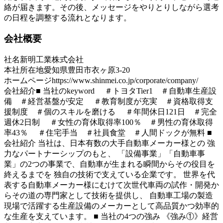
絡が届きます。その後、メッセージをやりとりしながら選考
の日程を調整する流れとなります。
会社概要
社名
新明工業株式会社
本社所在地
愛知県豊田市衣ヶ原3-20
ホームページ
https://www.shinmei.co.jp/corporate/company/
会社紹介
■ 当社のkeyword ＃トヨタTier1 ＃自動車生産設
備 ＃経営基盤が安定 ＃教育制度が充実 ＃資格取得支
援制度 ＃個のスキルを磨ける ＃年間休日121日 ＃完全
週休2日制 ＃女性の育休取得率100％ ＃男性の育休取得
率43％ ＃住宅手当 ＃社員食堂 ＃人間ドックが無料 ■
会社紹介 当社は、日本有数の大手自動車メーカー様との 強
力なパートナーシップのもと、 「設備事業」「自動車事
業」の2つの事業で、自動車が生まれる瞬間からその役目を
終えるまでを 独自の技術で支えている企業です。 世界を代
表する自動車メーカー様にむけて次世代車両の試作・開発か
らその道の専門家として技術を提供し、 自動車工場の製造
現場で活躍する生産設備のメーカーとして高品質かつ効率的
な生産を支えています。 ■ 当社の4つの強み 《強み①》経営