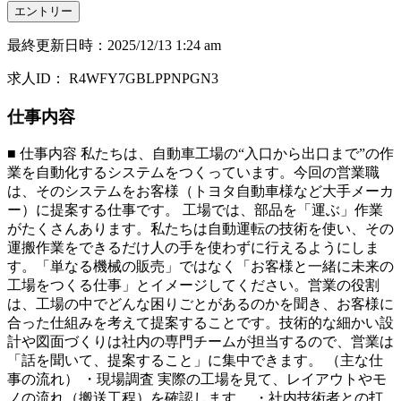
エントリー
最終更新日時
：
2025/12/13 1:24 am
求人ID
：
R4WFY7GBLPPNPGN3
仕事内容
■ 仕事内容 私たちは、自動車工場の“入口から出口まで”の作
業を自動化するシステムをつくっています。今回の営業職
は、そのシステムをお客様（トヨタ自動車様など大手メーカ
ー）に提案する仕事です。 工場では、部品を「運ぶ」作業
がたくさんあります。私たちは自動運転の技術を使い、その
運搬作業をできるだけ人の手を使わずに行えるようにしま
す。「単なる機械の販売」ではなく「お客様と一緒に未来の
工場をつくる仕事」とイメージしてください。営業の役割
は、工場の中でどんな困りごとがあるのかを聞き、お客様に
合った仕組みを考えて提案することです。技術的な細かい設
計や図面づくりは社内の専門チームが担当するので、営業は
「話を聞いて、提案すること」に集中できます。 （主な仕
事の流れ） ・現場調査 実際の工場を見て、レイアウトやモ
ノの流れ（搬送工程）を確認します。 ・社内技術者との打