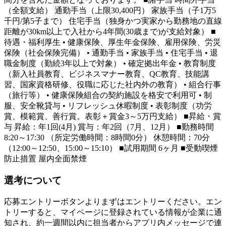
（全額支給） 通勤手当（上限30,400円） 家族手当（子1万5
千円/第5子まで） 住宅手当（独身かつ実家から勤務地の直線
距離が30km以上で入社から4年間(30歳まで)が支給対象） ■
待遇・福利厚生 • 健康保険、厚生年金保険、雇用保険、労災
保険（社会保険完備） • 通勤手当 • 家族手当 • 住宅手当 • 退
職金制度（勤続3年以上で対象） • 確定拠出年金 • 教育制度
（新入社員教育、ビジネスマナー教育、QC教育、技能講
習、国家資格研修、役職に応じた社内外の教育） • 組合行事
（旅行等） • 健康保険組合の契約施設を格安で利用可 • 制
服、安全靴貸与 • リフレッシュ休暇制度 • 表彰制度（功労
賞、模範賞、善行賞。表彰＋賞金3～5万円支給） ■昇給・賞
与 昇給：年1回(4月) 賞与：年2回（7月、12月） ■勤務時間
8:20～17:30 （所定労働時間：8時間0分） 休憩時間：70分
（12:00～12:50、15:00～15:10） ■試用期間 6ヶ月 ■受動喫煙
防止措置 屋内全面禁煙
選考について
応募エントリーボタンよりまずはエントリーください。エン
トリーすると、マイページに登録されている情報が企業に通
知され、約一週間以内に担当者からアプリ内メッセージで連