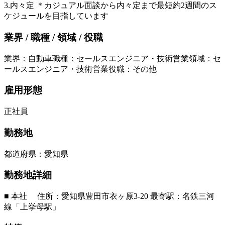
3.内々定 ＊カジュアル面談から内々定まで最短約2週間のス
ケジュールを目指しています
業界 / 職種 / 領域 / 役職
業界
：
自動車
職種
：
セールスエンジニア・技術営業
領域
：
セ
ールスエンジニア・技術営業
役職
：
その他
雇用形態
正社員
勤務地
都道府県
：
愛知県
勤務地詳細
■ 本社 住所：愛知県豊田市衣ヶ原3-20 最寄駅：名鉄三河
線「上挙母駅」