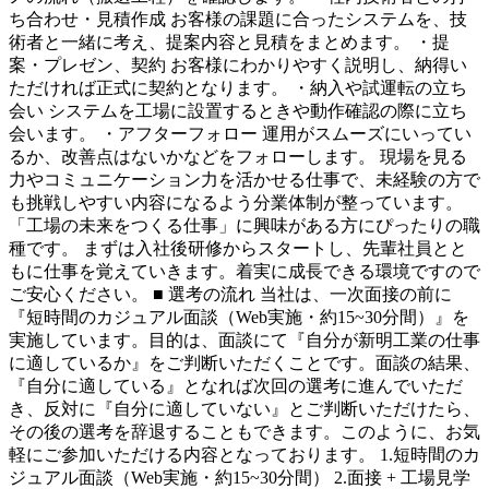
ち合わせ・見積作成 お客様の課題に合ったシステムを、技
術者と一緒に考え、提案内容と見積をまとめます。 ・提
案・プレゼン、契約 お客様にわかりやすく説明し、納得い
ただければ正式に契約となります。 ・納入や試運転の立ち
会い システムを工場に設置するときや動作確認の際に立ち
会います。 ・アフターフォロー 運用がスムーズにいってい
るか、改善点はないかなどをフォローします。 現場を見る
力やコミュニケーション力を活かせる仕事で、未経験の方で
も挑戦しやすい内容になるよう分業体制が整っています。
「工場の未来をつくる仕事」に興味がある方にぴったりの職
種です。 まずは入社後研修からスタートし、先輩社員とと
もに仕事を覚えていきます。着実に成長できる環境ですので
ご安心ください。 ■ 選考の流れ 当社は、一次面接の前に
『短時間のカジュアル面談（Web実施・約15~30分間）』を
実施しています。目的は、面談にて『自分が新明工業の仕事
に適しているか』をご判断いただくことです。面談の結果、
『自分に適している』となれば次回の選考に進んでいただ
き、反対に『自分に適していない』とご判断いただけたら、
その後の選考を辞退することもできます。このように、お気
軽にご参加いただける内容となっております。 1.短時間のカ
ジュアル面談（Web実施・約15~30分間） 2.面接 + 工場見学