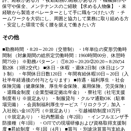
許、経験がある方 ・夜勤勤務の経験がある方 ・機械操作や
保守や保全、メンテナンスのご経験 【求める人物像】 ・未
経験から製造オペレーターとして手に職をつけたい方 ・チ
ームワークを大切にし、周囲と協力して業務に取り組める方
・安定した環境で長く腰を据えて働きたい方
その他
■勤務時間 ・8:20～20:20（交替制） ・1年単位の変形労働時
間制 （対象期間の総所定労働時間：1960時間00分、休憩時
間75分） ※勤務パターン： ①8:20～20:20/➁20:20～8:20の4
勤2休（3班2交代） ■休日・休暇 ・週休2日制（休日はシフ
ト制） ・年間休日日数120日 ・年間有給休暇10日～20日（入
社半年経過後の付与となります） ■待遇・福利厚生 ・社会
保険完備（健康保険、厚生年金保険、雇用保険、労災保険）
・退職金制度（企業型確定拠出年金） ・寮社宅（社宅支援
制度有り ※規定あり） ・制服貸与 ・クルマ通勤OK（駐車
場完備） ・会員制福利厚生サービス「リロクラブ」加入 ・
入社祝い金10万円（※規定あり） ・引越補助制度10万円
（※規定あり） ・社内懇親会（年2回） ・インフルエンザ予
防接種（年1回） ・OJTでの現場研修および資格取得支援制
度 ■昇給制度 ・年1回（4月） ■賞与 ・別途決算賞与支給あ