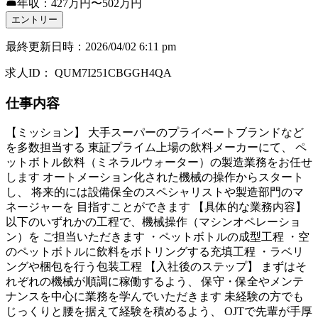
年収：427万円〜502万円
エントリー
最終更新日時
：
2026/04/02 6:11 pm
求人ID
：
QUM7I251CBGGH4QA
仕事内容
【ミッション】 大手スーパーのプライベートブランドなど
を多数担当する 東証プライム上場の飲料メーカーにて、 ペ
ットボトル飲料（ミネラルウォーター）の製造業務をお任せ
します オートメーション化された機械の操作からスタート
し、 将来的には設備保全のスペシャリストや製造部門のマ
ネージャーを 目指すことができます 【具体的な業務内容】
以下のいずれかの工程で、機械操作（マシンオペレーショ
ン）を ご担当いただきます ・ペットボトルの成型工程 ・空
のペットボトルに飲料をボトリングする充填工程 ・ラベリ
ングや梱包を行う包装工程 【入社後のステップ】 まずはそ
れぞれの機械が順調に稼働するよう、 保守・保全やメンテ
ナンスを中心に業務を学んでいただきます 未経験の方でも
じっくりと腰を据えて経験を積めるよう、 OJTで先輩が手厚