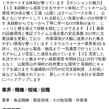
くサポートする体制が整っています 【ポジションの魅力】
【１】未経験から成長できるサポート体制とアットホームな
環境 約50名が働く工場（山梨）はチームワークが良く、 公
私ともにサポートしてくれる頼もしい先輩が多いのが特徴で
す 未経験からでも一から丁寧に学べるOJT体制があり、 じ
っくりと腰を据えて経験を積むことができます 【２】最新
の設備環境と東証プライム上場企業の安定基盤 2022年に主
要設備を更新しており、 作業環境が大幅に改善された働き
やすい環境が整っています ミネラルウォーター業界第2位を
誇り、仕入れから製造、物流まで 一気通貫で行うビジネス
モデルにより安定した成長を続けています 【３】充実した
生活サポートと働きやすい就業環境 年間休日は120日で転勤
もなく、山梨県山中湖村の自然豊かな環境で 長期的にキャ
リアを築けます 引越補助10万円や社宅支援制度、入社祝い
金なども完備されており、 新しいスタートを会社が全面的
にバックアップします
業界 / 職種 / 領域 / 役職
業界
：
食品
職種
：
製造
領域
：
その他
役職
：
作業者