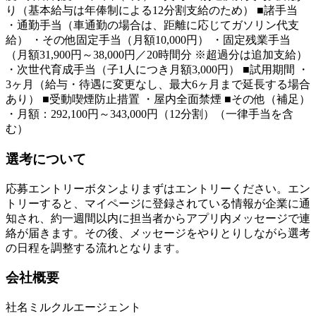
り（基本給与は年俸制による12分割支給のため） ■諸手当
・通勤手当（車通勤の場合は、距離に応じてガソリン代支
給） ・その他固定手当（月額10,000円） ・固定残業手当
（月額31,900円～38,000円／20時間分 ※超過分は追加支給）
・次世代育成手当（子1人につき月額3,000円） ■試用期間 ・
3ヶ月（給与・待遇に変更なし、最大6ヶ月まで延長する場合
あり） ■受動喫煙防止措置 ・屋内全面禁煙 ■その他（補足）
・月額：292,100円～343,000円（12分割）（一律手当を含
む）
選考について
応募エントリーボタンよりまずはエントリーください。エン
トリーすると、マイページに登録されている情報が企業に通
知され、約一週間以内に担当者からアプリ内メッセージで連
絡が届きます。その後、メッセージをやりとりしながら選考
の日程を調整する流れとなります。
会社概要
社名
ミルクルエージェント