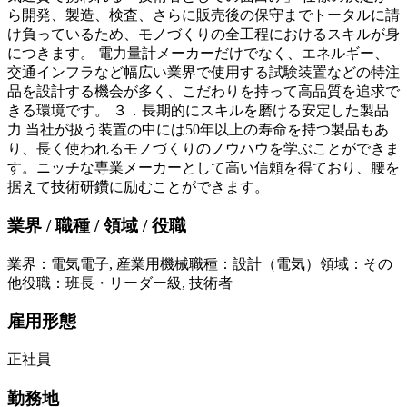
ら開発、製造、検査、さらに販売後の保守までトータルに請
け負っているため、モノづくりの全工程におけるスキルが身
につきます。 電力量計メーカーだけでなく、エネルギー、
交通インフラなど幅広い業界で使用する試験装置などの特注
品を設計する機会が多く、こだわりを持って高品質を追求で
きる環境です。 ３．長期的にスキルを磨ける安定した製品
力 当社が扱う装置の中には50年以上の寿命を持つ製品もあ
り、長く使われるモノづくりのノウハウを学ぶことができま
す。ニッチな専業メーカーとして高い信頼を得ており、腰を
据えて技術研鑽に励むことができます。
業界 / 職種 / 領域 / 役職
業界
：
電気電子, 産業用機械
職種
：
設計（電気）
領域
：
その
他
役職
：
班長・リーダー級, 技術者
雇用形態
正社員
勤務地