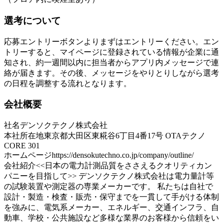
選考について
応募エントリーボタンよりまずはエントリーください。エン
トリーすると、マイページに登録されている情報が企業に通
知され、約一週間以内に担当者からアプリ内メッセージで連
絡が届きます。その後、メッセージをやりとりしながら選考
の日程を調整する流れとなります。
会社概要
社名
デンソクテクノ株式会社
本社所在地
東京都大田区東糀谷6丁目4番17号 OTAテクノ
CORE 301
ホームページ
https://densokutechno.co.jp/company/outline/
会社紹介
<<日本の電力計測品質をささえるクオリティカン
パニーを目指して>> デンソクテクノ株式会社は電力量計等
の試験装置や測定器の専業メーカーです。 私たちは自社で
設計・製造・検査・販売・保守までを一貫して手がける体制
を強みに、電気系メーカー、エネルギー、交通インフラ、自
動車、学校・公共施設など多様な業界のお客様から信頼をい