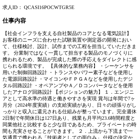
求人ID
：
QCASI16POCWTGR5E
仕事内容
【社会インフラを支える自社製品のコアとなる電気設計】
お客様のニーズに合わせた試験装置や測定器の開発におい
て、仕様検討、設計、試作までの工程を担当していただきま
す。 分業制ではなく一貫して担当する製品のモノづくりに
携われるため、製品が完成した際の手応えをダイレクトに感
じられる環境です。 【具体的な業務内容】 ・シーケンサを
用いた制御回路設計 ・トランスやパワー素子などを使用し
た電源回路設計 ・マイコンやＦＰＧＡなどを使用したデジ
タル回路設計 ・オペアンプやＡ／Ｄコンバータなどを使用
したアナログ回路設計 【ポジションの魅力】 １．エンジニ
アとして高水準の待遇と働きやすさを実現 賞与は年間で7ヶ
月分（2024年度実績）の支給実績があり、日々の頑張りがし
っかりと収入に還元される仕組みが整っています。完全週休
2日制で年間休日は127日あり、残業も月平均23.6時間程度と
同業他社と比較すると少な目であるため、プライベートの時
間も充実させることができます。 ２．上流から下流まで一
気通貫で携われる「技術者としての面白み」 仕様の決定か