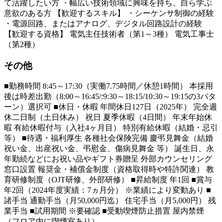
て活躍したい方 ・幅広い技術領域に興味を持ち、自ら学ぶ
意欲のある方 【歓迎するスキル】 ・シーケンサ制御の経験
・電源回路、またはアナログ、デジタル回路設計の経験
【歓迎する資格】 電気主任技術者（第1～3種） 電気工事士
（第2種）
その他
■勤務時間 8:45～17:30（実働7.75時間／休憩1時間） 本採用
後は時差出勤（8:00～16:45/:9:30～18:15/10:30～19:15の3パタ
ーン）選択可 ■休日・休暇 年間休日127日（2025年） 完全週
休二日制（土日休み） 祝日 夏季休暇（4日間） 年末年始休
暇 有給休暇付与（入社4ヶ月目） 特別有給休暇（結婚・忌引
等） ■待遇・福利厚生 各種社会保険完備 慶弔見舞金（結婚
祝い金、出産祝い金、弔慰金、傷病見舞金 等） 誕生日、永
年勤続などにお祝い品やギフト券贈呈 外部カウンセリング
窓口設置 報奨金・補償金制度（資格取得時や特許関連） 教
育研修制度（OJT研修、外部研修） ■昇給制度 年1回 ■賞与
年2回（2024年度実績：7ヵ月分） ※業績により変動あり ■
諸手当 通勤手当（月50,000円迄） 住宅手当（月5,000円） 残
業手当 ■試用期間 ※要確認 ■受動喫煙防止措置 屋内禁煙
（フロア内に喫煙室あり）