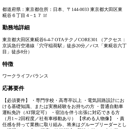
都道府県
：
東京都
住所
：
日本、〒144-0033 東京都大田区東
糀谷６丁目４−１７ 1f
勤務地詳細
東京都大田区東糀谷6-4-7 OTAテクノCORE301 （アクセス：
京浜急行空港線「穴守稲荷駅」徒歩20分／バス「東糀谷六丁
目」徒歩8分）
特徴
ワークライフバランス
応募要件
【必須要件】 ・専門学校・高専卒以上 ・電気回路設計にお
ける基礎知識、または実務経験をお持ちの方 ・普通自動車
運転免許（AT限定可） ・宿泊を伴う出張に対応できる方
（月1～2回程度／社有車移動あり） 【求める人物像】 ・責
任感を持って業務に取り組み、将来はグループリーダーとし