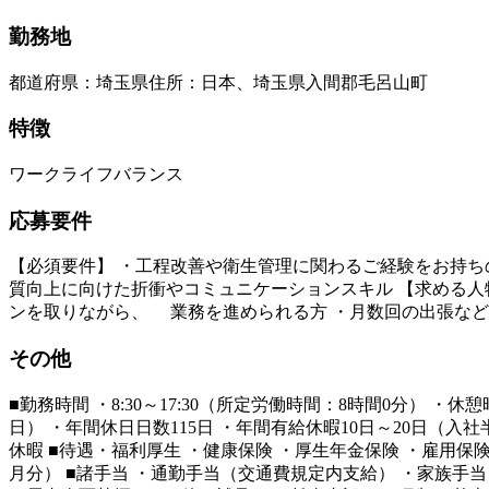
勤務地
都道府県
：
埼玉県
住所
：
日本、埼玉県入間郡毛呂山町
特徴
ワークライフバランス
応募要件
【必須要件】 ・工程改善や衛生管理に関わるご経験をお持ち
質向上に向けた折衝やコミュニケーションスキル 【求める人
ンを取りながら、 業務を進められる方 ・月数回の出張な
その他
■勤務時間 ・8:30～17:30（所定労働時間：8時間0分） 
日） ・年間休日日数115日 ・年間有給休暇10日～20日（入
休暇 ■待遇・福利厚生 ・健康保険 ・厚生年金保険 ・雇用保険
月分） ■諸手当 ・通勤手当（交通費規定内支給） ・家族手当