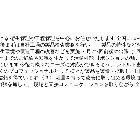
る 衛生管理や工程管理を中心にお任せいたします 全国に30
社後まずは自社工場の製品検査業務を行い、 製品の特性など
生環境や製造工程の改善などを実施 ・月に3回前後の出張（1回
までのご経験や知識を生かして活躍可能 【ポジションの魅力
ています 今後も様々なニーズに対応ができるよう、 レトルト
くのプロフェッショナルとして 様々な製品を製造・拡販し、国内
の高い信頼を得ています 〈３〉 裁量を持って改善に取り組める環
の出張を通して、 現場と直接コミュニケーションを取りながら 