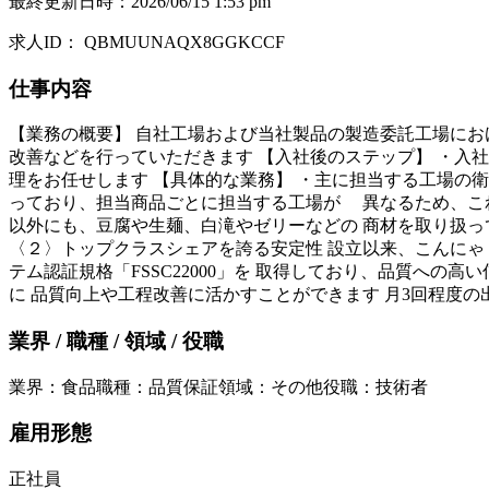
最終更新日時
：
2026/06/15 1:53 pm
求人ID
：
QBMUUNAQX8GGKCCF
仕事内容
【業務の概要】 自社工場および当社製品の製造委託工場におけ
改善などを行っていただきます 【入社後のステップ】 ・入
理をお任せします 【具体的な業務】 ・主に担当する工場の衛
っており、担当商品ごとに担当する工場が 異なるため、これ
以外にも、豆腐や生麺、白滝やゼリーなどの 商材を取り扱っ
〈２〉トップクラスシェアを誇る安定性 設立以来、こんにゃ
テム認証規格「FSSC22000」を 取得しており、品質へ
に 品質向上や工程改善に活かすことができます 月3回程度
業界 / 職種 / 領域 / 役職
業界
：
食品
職種
：
品質保証
領域
：
その他
役職
：
技術者
雇用形態
正社員