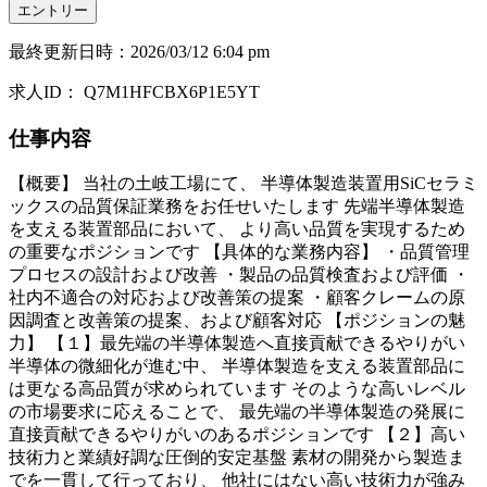
エントリー
最終更新日時
：
2026/03/12 6:04 pm
求人ID
：
Q7M1HFCBX6P1E5YT
仕事内容
【概要】 当社の土岐工場にて、 半導体製造装置用SiCセラミ
ックスの品質保証業務をお任せいたします 先端半導体製造
を支える装置部品において、 より高い品質を実現するため
の重要なポジションです 【具体的な業務内容】 ・品質管理
プロセスの設計および改善 ・製品の品質検査および評価 ・
社内不適合の対応および改善策の提案 ・顧客クレームの原
因調査と改善策の提案、および顧客対応 【ポジションの魅
力】 【１】最先端の半導体製造へ直接貢献できるやりがい
半導体の微細化が進む中、 半導体製造を支える装置部品に
は更なる高品質が求められています そのような高いレベル
の市場要求に応えることで、 最先端の半導体製造の発展に
直接貢献できるやりがいのあるポジションです 【２】高い
技術力と業績好調な圧倒的安定基盤 素材の開発から製造ま
でを一貫して行っており、 他社にはない高い技術力が強み