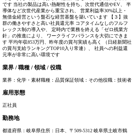
です 当社の製品は高い熱耐性を持ち、次世代通信やEV、 半
導体など次世代産業から重宝され、 営業利益率30%以上・
無借金経営という盤石な経営基盤を築いています 【３】抜
群の働きやすさと高い社員還元率 コアタイムなしのフルフ
レックス制の導入や、 定時内で業務を終える「ゼロ残業方
針」の推進により、 ワークライフバランスを大切にできま
す 平均年収853万円、昨年度の賞与実績も高く （日経新聞社
の賞与支給ランキングTOP10入り常連）、 社員への利益還
元率が非常に高い環境です
業界 / 職種 / 領域 / 役職
業界
：
化学・素材
職種
：
品質保証
領域
：
その他
役職
：
技術者
雇用形態
正社員
勤務地
都道府県
：
岐阜県
住所
：
日本、〒509-5312 岐阜県土岐市鶴