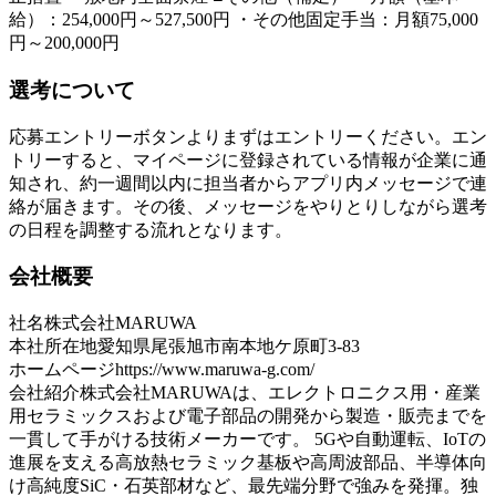
給）：254,000円～527,500円 ・その他固定手当：月額75,000
円～200,000円
選考について
応募エントリーボタンよりまずはエントリーください。エン
トリーすると、マイページに登録されている情報が企業に通
知され、約一週間以内に担当者からアプリ内メッセージで連
絡が届きます。その後、メッセージをやりとりしながら選考
の日程を調整する流れとなります。
会社概要
社名
株式会社MARUWA
本社所在地
愛知県尾張旭市南本地ケ原町3-83
ホームページ
https://www.maruwa-g.com/
会社紹介
株式会社MARUWAは、エレクトロニクス用・産業
用セラミックスおよび電子部品の開発から製造・販売までを
一貫して手がける技術メーカーです。 5Gや自動運転、IoTの
進展を支える高放熱セラミック基板や高周波部品、半導体向
け高純度SiC・石英部材など、最先端分野で強みを発揮。独