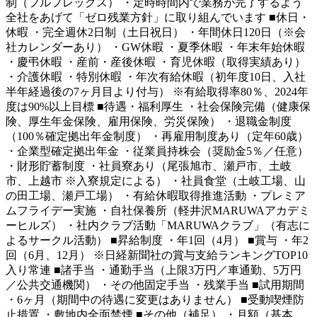
制（フルフレックス） ・定時時間内で業務が完了するよう
全社をあげて「ゼロ残業方針」に取り組んでいます ■休日・
休暇 ・完全週休2日制（土日祝日） ・年間休日120日（※会
社カレンダーあり） ・GW休暇 ・夏季休暇 ・年末年始休暇
・慶弔休暇 ・産前・産後休暇 ・育児休暇（取得実績あり）
・介護休暇 ・特別休暇 ・年次有給休暇（初年度10日、入社
半年経過後の7ヶ月目より付与） ※有給取得率80％、2024年
度は90%以上目標 ■待遇・福利厚生 ・社会保険完備（健康保
険、厚生年金保険、雇用保険、労災保険） ・退職金制度
（100％確定拠出年金制度） ・再雇用制度あり（定年60歳）
・企業型確定拠出年金 ・従業員持株会（奨励金5％／任意）
・財形貯蓄制度 ・社員寮あり（尾張旭市、瀬戸市、土岐
市、上越市 ※入寮規定による） ・社員食堂（土岐工場、山
の田工場、瀬戸工場） ・有給休暇取得推進活動 ・プレミア
ムフライデー実施 ・自社保養所（軽井沢MARUWAアカデミ
ーヒルズ） ・社内クラブ活動「MARUWAクラブ」（有志に
よるサークル活動） ■昇給制度 ・年1回（4月） ■賞与 ・年2
回（6月、12月） ※日経新聞社の賞与支給ランキングTOP10
入り常連 ■諸手当 ・通勤手当（上限3万円／車通勤、5万円
／公共交通機関） ・その他固定手当 ・残業手当 ■試用期間
・6ヶ月（期間中の待遇に変更はありません） ■受動喫煙防
止措置 ・敷地内全面禁煙 ■その他（補足） ・月額（基本