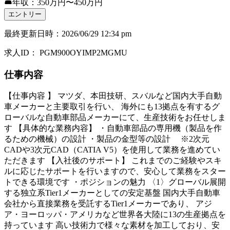
年収：350万円〜450万円
エントリー
最終更新日時
：
2026/06/29 12:34 pm
求人ID
：
PGM900OYIMP2MGMU
仕事内容
【仕事内容 】 マツダ、本田技研、スバルなど国内大手自動
車メーカーと主要取引を行い、 海外にも13拠点を有するグ
ローバルな自動車部品メーカーにて、生産技術をお任せしま
す 【具体的な業務内容】 ・自動車部品の専用機（製品を作
るための機械）の設計 ・製品の金型等の設計 ※2次元
CADや3次元CAD（CATIA V5）を使用して業務を進めてい
ただきます 【入社後のサポート】 これまでのご経験やスキ
ルに応じたサポートを行いますので、安心して業務をスター
トできる環境です ・ポジションの魅力 〈1〉グローバル展開
する独立系Tier1メーカーとしての安定基盤 国内大手自動車
会社から直接業務を受託するTier1メーカーであり、 アジ
ア・ヨーロッパ・アメリカなど世界各大陸に13の生産拠点を
持っています 高い技術力で様々な素材を加工しており、安