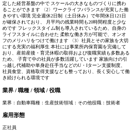
定した経営基盤の中で スケールの大きなものづくりに携わ
ることができます 〈2〉ワークライフバランスが充実した働
きやすい環境 完全週休2日制（土日休み）で年間休日121日
が確保されており、 月平均の残業時間も20時間程度と少な
めです フレックスタイム制も導入されているため、自身の
ライフスタイルに合わせた 柔軟な働き方が可能で、オンオ
フのメリハリをつけて働けます 〈3〉社員とその家族を大切
にする充実の福利厚生 本社には事業所内保育園を完備して
おり、産前産後・育児休暇の取得および復職実績も多数ある
ため、 子育て中の社員が多数活躍しています 家族向けの引
っ越し代補助や単身赴任手当などのU・Iターン支援制度、
社員食堂、資格取得支援なども整っており、長く安心して働
き続けられる環境です
業界 / 職種 / 領域 / 役職
業界
：
自動車
職種
：
生産技術
領域
：
その他
役職
：
技術者
雇用形態
正社員