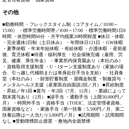
その他
■勤務時間 ・フレックスタイム制（コアタイム／10:00～
15:00） ・標準労働時間帯／8:00～17:00 ・標準労働時間1日8
時間 ・休憩時間60分 ・月平均残業20時間程度 ■休日・休暇
・完全週休2日制（土日休み） ・年間休日121日 ・GW休暇
・夏季休暇 ・年末年始休暇 ・有給休暇 ・介護休暇 ・産前産
後、育児休暇 ■待遇・福利厚生 ・社会保険完備（雇用、労
災、健康、厚生年金） ・事業所内保育園あり（本社のみ）
・資格取得支援制度 ・U・Iターン支援制度あり（家族の場
合、引っ越し代補助または単身赴任手当を支給） ・社員食
堂（本社のみ） ・財形貯蓄制度 ・退職金制度 ・制服貸与 ・
メンタルヘルス支援（産業医自由面談2回／月） ■昇給制度
・昇給／年1回 ■賞与 ・年2回（7月、12月） ・業績によって
期末賞与あり（2月） ■諸手当 ・通勤手当（上限50,000円／
月） ・時間外手当 ・資格手当（TOEIC、法定管理者資格、
国家資格など） ・家族手当（第一扶養：5,500円／月、第二
扶養以降は一人当たり3,000円／月） ■試用期間 ・試用期間
なし ■受動喫煙防止措置 ・敷地内全面禁煙