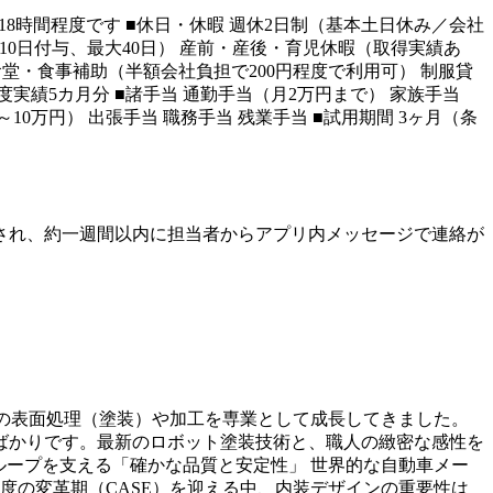
均残業時間は18時間程度です ■休日・休暇 週休2日制（基本土日休み／会社
10日付与、最大40日） 産前・産後・育児休暇（取得実績あ
食堂・食事補助（半額会社負担で200円程度で利用可） 制服貸
年度実績5カ月分 ■諸手当 通勤手当（月2万円まで） 家族手当
10万円） 出張手当 職務手当 残業手当 ■試用期間 3ヶ月（条
され、約一週間以内に担当者からアプリ内メッセージで連絡が
品の表面処理（塗装）や加工を専業として成長してきました。
ばかりです。最新のロボット塗装技術と、職人の緻密な感性を
グループを支える「確かな品質と安定性」 世界的な自動車メー
度の変革期（CASE）を迎える中、内装デザインの重要性は