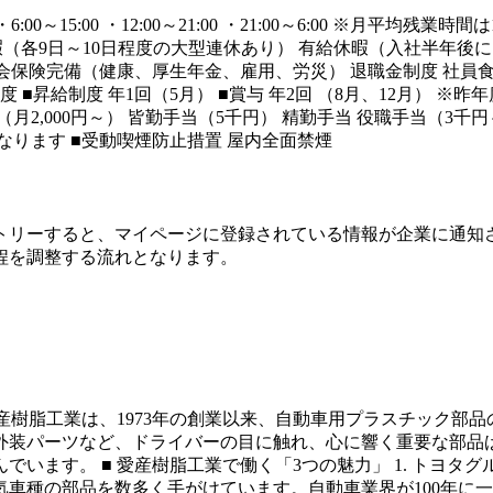
0～15:00 ・12:00～21:00 ・21:00～6:00 ※月平
暇（各9日～10日程度の大型連休あり） 有給休暇（入社半年後に
社会保険完備（健康、厚生年金、雇用、労災） 退職金制度 社員
昇給制度 年1回（5月） ■賞与 年2回 （8月、12月） ※昨
2,000円～） 皆勤手当（5千円） 精勤手当 役職手当（3千円～
となります ■受動喫煙防止措置 屋内全面禁煙
トリーすると、マイページに登録されている情報が企業に通知
程を調整する流れとなります。
愛産樹脂工業は、1973年の創業以来、自動車用プラスチック部
外装パーツなど、ドライバーの目に触れ、心に響く重要な部品
います。 ■ 愛産樹脂工業で働く「3つの魅力」 1. トヨタ
車種の部品を数多く手がけています。自動車業界が100年に一