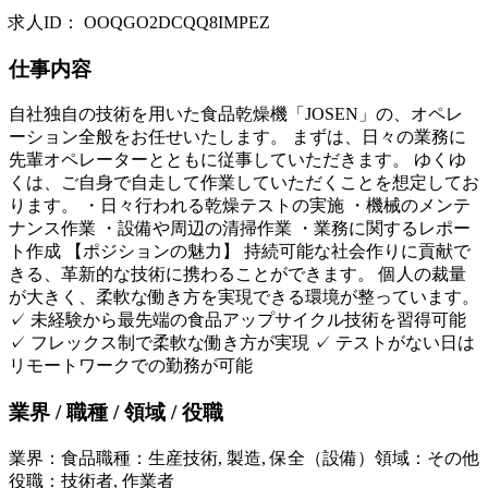
求人ID
：
OOQGO2DCQQ8IMPEZ
仕事内容
自社独自の技術を用いた食品乾燥機「JOSEN」の、オペレ
ーション全般をお任せいたします。 まずは、日々の業務に
先輩オペレーターとともに従事していただきます。 ゆくゆ
くは、ご自身で自走して作業していただくことを想定してお
ります。 ・日々行われる乾燥テストの実施 ・機械のメンテ
ナンス作業 ・設備や周辺の清掃作業 ・業務に関するレポー
ト作成 【ポジションの魅力】 持続可能な社会作りに貢献で
きる、革新的な技術に携わることができます。 個人の裁量
が大きく、柔軟な働き方を実現できる環境が整っています。
✓ 未経験から最先端の食品アップサイクル技術を習得可能
✓ フレックス制で柔軟な働き方が実現 ✓ テストがない日は
リモートワークでの勤務が可能
業界 / 職種 / 領域 / 役職
業界
：
食品
職種
：
生産技術, 製造, 保全（設備）
領域
：
その他
役職
：
技術者, 作業者