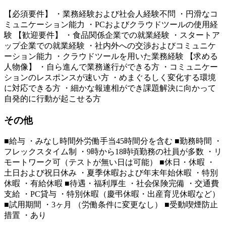
【必須要件】 ・業務経験および社会人経験不問 ・円滑なコ
ミュニケーション能力 ・PCおよびクラウドツールの使用経
験 【歓迎要件】 ・食品関係企業での就業経験 ・スタートア
ップ企業での就業経験 ・社内外への交渉およびコミュニケ
ーション能力 ・クラウドツールを用いた業務経験 【求める
人物像】 ・自ら進んで業務遂行ができる方 ・コミュニケー
ションのレスポンスが速い方 ・めまぐるしく変化する環境
に対応できる方 ・細かな報連相ができ課題解決に向かって
自発的に行動が起こせる方
その他
■給与 ・みなし時間外労働手当45時間分を含む ■勤務時間 ・
フレックスタイム制 ・9時から18時頃勤務の社員が多数 ・リ
モートワーク可（テストが無い日は可能） ■休日・休暇 ・
土日および祝日休み ・夏季休暇および年末年始休暇 ・特別
休暇 ・有給休暇 ■待遇・福利厚生 ・社会保険完備 ・交通費
支給 ・PC貸与 ・特別休暇（慶弔休暇・出産育児休暇など）
■試用期間 ・3ヶ月 （労働条件に変更なし） ■受動喫煙防止
措置 ・あり