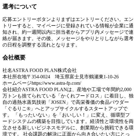
選考について
応募エントリーボタンよりまずはエントリーください。エン
トリーすると、マイページに登録されている情報が企業に通
知され、約一週間以内に担当者からアプリ内メッセージで連
絡が届きます。その後、メッセージをやりとりしながら選考
の日程を調整する流れとなります。
会社概要
社名
ASTRA FOOD PLAN株式会社
本社所在地
〒354-0024 埼玉県富士見市鶴瀬東1-10-26
ホームページ
https://www.astra-fp.com/
会社紹介
ASTRA FOOD PLANは、産地や工場で年間約2,000
万トンも捨てられている「かくれフードロス」に着目し、独
自の過熱水蒸気技術「JOSEN」で高栄養価の食品パウダー
「ぐるりこ®」へとアップサイクルするスタートアップで
す。 「もったいない」を「おいしい！」に変え、循環型フ
ードシステムの構築を目指しています。経済性と環境性を両
立させる新しいビジネスモデルに、創業期から挑戦できる環
境です。 社会課題の解決に正面から向き合いたい方にとっ