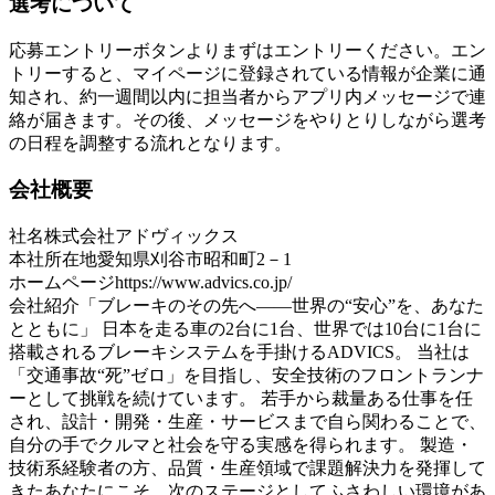
選考について
応募エントリーボタンよりまずはエントリーください。エン
トリーすると、マイページに登録されている情報が企業に通
知され、約一週間以内に担当者からアプリ内メッセージで連
絡が届きます。その後、メッセージをやりとりしながら選考
の日程を調整する流れとなります。
会社概要
社名
株式会社アドヴィックス
本社所在地
愛知県刈谷市昭和町2－1
ホームページ
https://www.advics.co.jp/
会社紹介
「ブレーキのその先へ――世界の“安心”を、あなた
とともに」 日本を走る車の2台に1台、世界では10台に1台に
搭載されるブレーキシステムを手掛けるADVICS。 当社は
「交通事故“死”ゼロ」を目指し、安全技術のフロントランナ
ーとして挑戦を続けています。 若手から裁量ある仕事を任
され、設計・開発・生産・サービスまで自ら関わることで、
自分の手でクルマと社会を守る実感を得られます。 製造・
技術系経験者の方、品質・生産領域で課題解決力を発揮して
きたあなたにこそ、次のステージとしてふさわしい環境があ