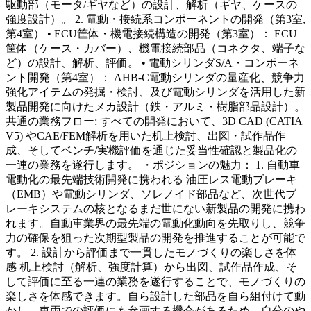
駆動部（モータ/ギヤなど）の設計、解析（ギヤ、ケースの
強度設計）。 2. 電動・接続系コンポーネントの開発（第3室,
第4室） • ECU筐体・機電接続構造の開発（第3室）： ECU
筐体（ケース・カバー）、機電接続部品（コネクタ、端子な
ど）の設計、解析、評価。 • 電動シリンダS/A・コンポーネ
ント開発（第4室）： AHB-C電動シリンダの量産化、競争力
強化アイテムの発掘・検討、及び電動シリンダを活用した新
製品開発に向けたメカ設計（鉄・アルミ・樹脂部品設計）。
共通の業務フロー: すべての開発において、3D CAD (CATIA
V5) やCAE/FEM解析を用いた机上検討、出図・試作品作
成、そしてベンチ/実機評価を通じた妥当性確認と製品化の
一連の業務を遂行します。 ・ポジションの魅力： 1. 自動車
電動化の最先端技術開発に携われる 油圧レス電動ブレーキ
（EMB）や電動シリンダ、ソレノイド部品など、次世代ブ
レーキシステムの核となるまだ世にない新製品の開発に携わ
れます。自動車業界の最先端の電動化動向を先取りし、競争
力の確保を狙った次期型製品の開発を推進することが可能で
す。 2. 設計から評価まで一貫したモノづくりの楽しさを体
感 机上検討（解析、強度計算）から出図、試作品作成、そ
して評価に至る一連の業務を遂行することで、モノづくりの
楽しさを体感できます。自ら設計した部品を自ら組付けて動
かし、車両での評価にも参画する機会があるため、自分のや