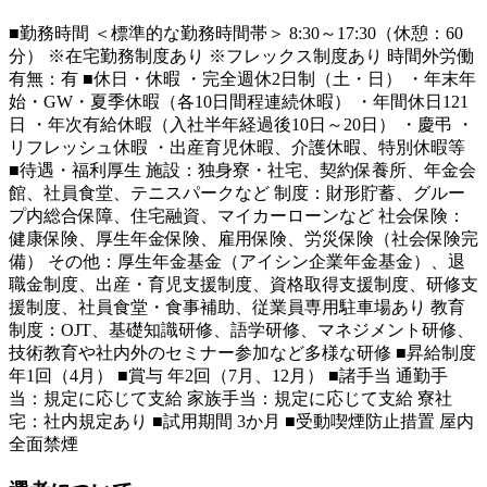
■勤務時間 ＜標準的な勤務時間帯＞ 8:30～17:30（休憩：60
分） ※在宅勤務制度あり ※フレックス制度あり 時間外労働
有無：有 ■休日・休暇 ・完全週休2日制（土・日） ・年末年
始・GW・夏季休暇（各10日間程連続休暇） ・年間休日121
日 ・年次有給休暇（入社半年経過後10日～20日） ・慶弔 ・
リフレッシュ休暇 ・出産育児休暇、介護休暇、特別休暇等
■待遇・福利厚生 施設：独身寮・社宅、契約保養所、年金会
館、社員食堂、テニスパークなど 制度：財形貯蓄、グルー
プ内総合保障、住宅融資、マイカーローンなど 社会保険：
健康保険、厚生年金保険、雇用保険、労災保険（社会保険完
備） その他：厚生年金基金（アイシン企業年金基金）、退
職金制度、出産・育児支援制度、資格取得支援制度、研修支
援制度、社員食堂・食事補助、従業員専用駐車場あり 教育
制度：OJT、基礎知識研修、語学研修、マネジメント研修、
技術教育や社内外のセミナー参加など多様な研修 ■昇給制度
年1回（4月） ■賞与 年2回（7月、12月） ■諸手当 通勤手
当：規定に応じて支給 家族手当：規定に応じて支給 寮社
宅：社内規定あり ■試用期間 3か月 ■受動喫煙防止措置 屋内
全面禁煙