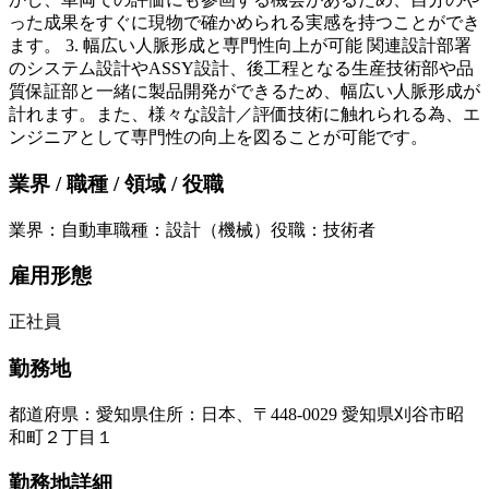
った成果をすぐに現物で確かめられる実感を持つことができ
ます。 3. 幅広い人脈形成と専門性向上が可能 関連設計部署
のシステム設計やASSY設計、後工程となる生産技術部や品
質保証部と一緒に製品開発ができるため、幅広い人脈形成が
計れます。また、様々な設計／評価技術に触れられる為、エ
ンジニアとして専門性の向上を図ることが可能です。
業界 / 職種 / 領域 / 役職
業界
：
自動車
職種
：
設計（機械）
役職
：
技術者
雇用形態
正社員
勤務地
都道府県
：
愛知県
住所
：
日本、〒448-0029 愛知県刈谷市昭
和町２丁目１
勤務地詳細