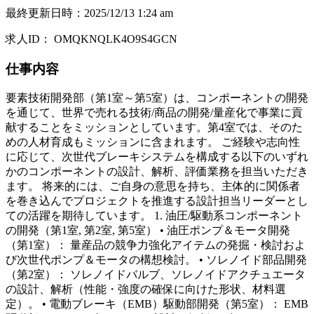
最終更新日時
：
2025/12/13 1:24 am
求人ID
：
OMQKNQLK4O9S4GCN
仕事内容
要素技術開発部（第1室～第5室）は、コンポーネントの開発
を通じて、世界で売れる技術/商品の開発/量産化で事業に貢
献することをミッションとしています。第4室では、そのた
めの人材育成もミッションに含まれます。 ご経験や志向性
に応じて、次世代ブレーキシステムを構成する以下のいずれ
かのコンポーネントの設計、解析、評価業務を担当いただき
ます。 将来的には、ご自身の意思を持ち、主体的に関係者
を巻き込んでプロジェクトを推進する設計担当リーダーとし
ての活躍を期待しています。 1. 油圧/駆動系コンポーネント
の開発（第1室, 第2室, 第5室） • 油圧ポンプ＆モータ開発
（第1室）： 量産品の競争力強化アイテムの発掘・検討およ
び次世代ポンプ＆モータの構想検討。 • ソレノイド部品開発
（第2室）： ソレノイドバルブ、ソレノイドアクチュエータ
の設計、解析（性能・強度の確保に向けた形状、材料選
定）。 • 電動ブレーキ（EMB）駆動部開発（第5室）： EMB