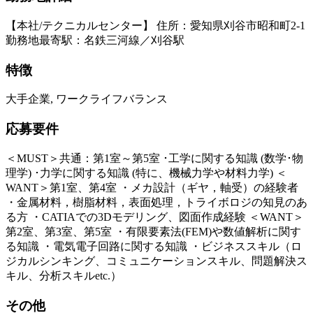
【本社/テクニカルセンター】 住所：愛知県刈谷市昭和町2-1
勤務地最寄駅：名鉄三河線／刈谷駅
特徴
大手企業, ワークライフバランス
応募要件
＜MUST＞共通：第1室～第5室 ･工学に関する知識 (数学･物
理学) ･力学に関する知識 (特に、機械力学や材料力学) ＜
WANT＞第1室、第4室 ・メカ設計（ギヤ，軸受）の経験者
・金属材料，樹脂材料，表面処理，トライボロジの知見のあ
る方 ・CATIAでの3Dモデリング、図面作成経験 ＜WANT＞
第2室、第3室、第5室 ・有限要素法(FEM)や数値解析に関す
る知識 ・電気電子回路に関する知識 ・ビジネススキル（ロ
ジカルシンキング、コミュニケーションスキル、問題解決ス
キル、分析スキルetc.）
その他