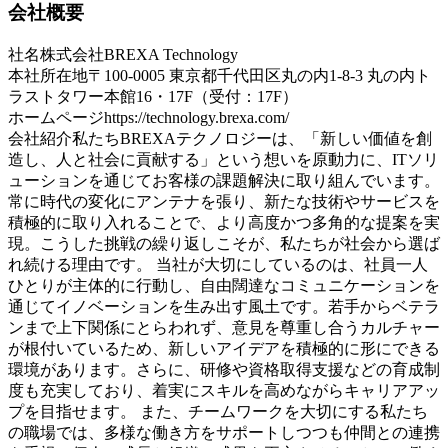
会社概要
社名
株式会社BREXA Technology
本社所在地
〒100-0005 東京都千代田区丸の内1-8-3 丸の内ト
ラストタワー本館16・17F（受付：17F）
ホームページ
https://technology.brexa.com/
会社紹介
私たちBREXAテクノロジーは、「新しい価値を創
造し、人と社会に貢献する」という想いを原動力に、ITソリ
ューションを通じてお客様の課題解決に取り組んでいます。
常に時代の変化にアンテナを張り、新たな技術やサービスを
積極的に取り入れることで、より高度かつ多角的な提案を実
現。こうした挑戦の繰り返しこそが、私たちが社会から選ば
れ続ける理由です。 当社が大切にしているのは、社員一人
ひとりが主体的に行動し、自由闊達なコミュニケーションを
通じてイノベーションを生み出す風土です。若手からベテラ
ンまで上下関係にとらわれず、意見を尊重し合うカルチャー
が根付いているため、新しいアイデアを積極的に形にできる
環境があります。さらに、研修や資格取得支援などの育成制
度も充実しており、着実にスキルを高めながらキャリアアッ
プを目指せます。 また、チームワークを大切にする私たち
の職場では、多様な働き方をサポートしつつも仲間との連携