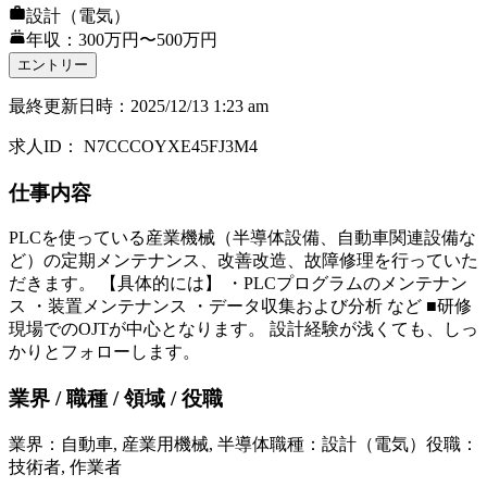
設計（電気）
年収：300万円〜500万円
エントリー
最終更新日時
：
2025/12/13 1:23 am
求人ID
：
N7CCCOYXE45FJ3M4
仕事内容
PLCを使っている産業機械（半導体設備、自動車関連設備な
ど）の定期メンテナンス、改善改造、故障修理を行っていた
だきます。 【具体的には】 ・PLCプログラムのメンテナン
ス ・装置メンテナンス ・データ収集および分析 など ■研修
現場でのOJTが中心となります。 設計経験が浅くても、しっ
かりとフォローします。
業界 / 職種 / 領域 / 役職
業界
：
自動車, 産業用機械, 半導体
職種
：
設計（電気）
役職
：
技術者, 作業者