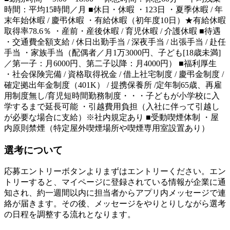
時間：平均15時間／月 ■休日・休暇 ・123日 ・夏季休暇 / 年
末年始休暇 / 慶弔休暇 ・有給休暇（初年度10日）★有給休暇
取得率78.6％ ・産前・産後休暇 / 育児休暇 / 介護休暇 ■待遇
・交通費全額支給 / 休日出勤手当 / 深夜手当 / 出張手当 / 赴任
手当 ・家族手当（配偶者／月1万3000円、子ども[18歳未満]
／第一子：月6000円、第二子以降：月4000円） ■福利厚生
・社会保険完備 / 資格取得祝金 / 借上社宅制度 / 慶弔金制度 /
確定拠出年金制度（401K） / 提携保養所 /定年制65歳、再雇
用制度無し/育児短時間勤務制度・・・子どもが小学校に入
学するまで延長可能 ・引越費用負担（入社に伴って引越し
が必要な場合に支給）※社内規定あり ■受動喫煙体制 ・屋
内原則禁煙（特定屋外喫煙場所や喫煙専用室設置あり）
選考について
応募エントリーボタンよりまずはエントリーください。エン
トリーすると、マイページに登録されている情報が企業に通
知され、約一週間以内に担当者からアプリ内メッセージで連
絡が届きます。その後、メッセージをやりとりしながら選考
の日程を調整する流れとなります。