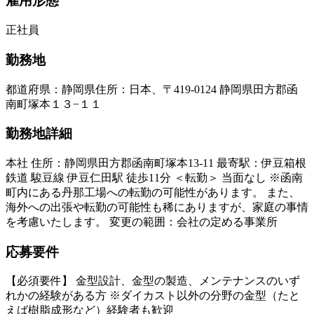
雇用形態
正社員
勤務地
都道府県
：
静岡県
住所
：
日本、〒419-0124 静岡県田方郡函
南町塚本１３−１１
勤務地詳細
本社 住所：静岡県田方郡函南町塚本13-11 最寄駅：伊豆箱根
鉄道 駿豆線 伊豆仁田駅 徒歩11分 ＜転勤＞ 当面なし ※函南
町内にある丹那工場への転勤の可能性があります。 また、
海外への出張や転勤の可能性も稀にありますが、家庭の事情
を考慮いたします。 変更の範囲：会社の定める事業所
応募要件
【必須要件】 金型設計、金型の製造、メンテナンスのいず
れかの経験がある方 ※ダイカスト以外の分野の金型（たと
えば樹脂成形など）経験者も歓迎