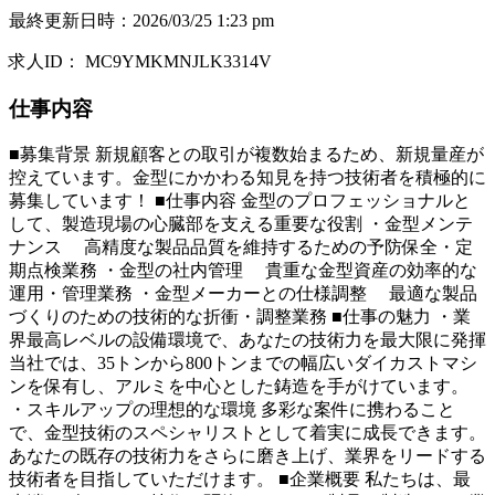
最終更新日時
：
2026/03/25 1:23 pm
求人ID
：
MC9YMKMNJLK3314V
仕事内容
■募集背景 新規顧客との取引が複数始まるため、新規量産が
控えています。金型にかかわる知見を持つ技術者を積極的に
募集しています！ ■仕事内容 金型のプロフェッショナルと
して、製造現場の心臓部を支える重要な役割 ・金型メンテ
ナンス 高精度な製品品質を維持するための予防保全・定
期点検業務 ・金型の社内管理 貴重な金型資産の効率的な
運用・管理業務 ・金型メーカーとの仕様調整 最適な製品
づくりのための技術的な折衝・調整業務 ■仕事の魅力 ・業
界最高レベルの設備環境で、あなたの技術力を最大限に発揮
当社では、35トンから800トンまでの幅広いダイカストマシ
ンを保有し、アルミを中心とした鋳造を手がけています。
・スキルアップの理想的な環境 多彩な案件に携わること
で、金型技術のスペシャリストとして着実に成長できます。
あなたの既存の技術力をさらに磨き上げ、業界をリードする
技術者を目指していただけます。 ■企業概要 私たちは、最