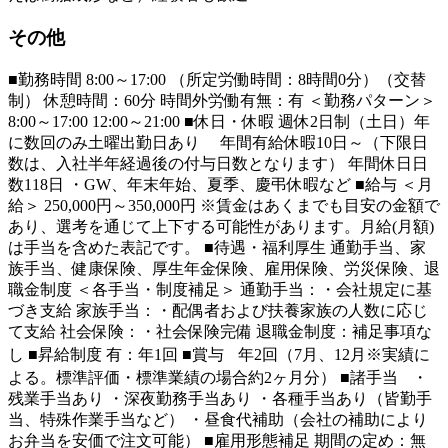
その他
■勤務時間 8:00～17:00 （所定労働時間：8時間0分）（交替
制） 休憩時間：60分 時間外労働有無：有 ＜勤務パターン＞
8:00～17:00 12:00～21:00 ■休日・休暇 週休2日制（土日）年
に数回のみ土曜出勤日あり 年間有給休暇10日～（下限日
数は、入社半年経過後の付与日数となります） 年間休日日
数118日 ・GW、年末年始、夏季、慶弔休暇など ■給与 ＜月
給＞ 250,000円～350,000円 ※賃金はあくまでも目安の金額で
あり、選考を通じて上下する可能性があります。月給(月額)
は手当を含めた表記です。 ■待遇・福利厚生 通勤手当、家
族手当、健康保険、厚生年金保険、雇用保険、労災保険、退
職金制度 ＜各手当・制度補足＞ 通勤手当：・会社規定に基
づき支給 家族手当：・配偶者および扶養家族の人数に応じ
て支給 社会保険：・社会保険完備 退職金制度：補足事項な
し ■昇給制度 有：年1回 ■賞与 年2回（7月、12月※実績に
よる。標準評価・標準業績の場合約2ヶ月分） ■諸手当 ・
残業手当あり ・深夜勤務手当あり ・各種手当あり（皆勤手
当、特殊作業手当など） ・昼食代補助（会社の補助により
お弁当を安価で注文可能） ■雇用形態補足 期間の定め：無