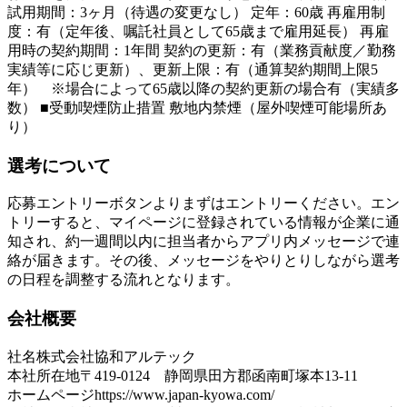
試用期間：3ヶ月（待遇の変更なし） 定年：60歳 再雇用制
度：有（定年後、嘱託社員として65歳まで雇用延長） 再雇
用時の契約期間：1年間 契約の更新：有（業務貢献度／勤務
実績等に応じ更新）、更新上限：有（通算契約期間上限5
年） ※場合によって65歳以降の契約更新の場合有（実績多
数） ■受動喫煙防止措置 敷地内禁煙（屋外喫煙可能場所あ
り）
選考について
応募エントリーボタンよりまずはエントリーください。エン
トリーすると、マイページに登録されている情報が企業に通
知され、約一週間以内に担当者からアプリ内メッセージで連
絡が届きます。その後、メッセージをやりとりしながら選考
の日程を調整する流れとなります。
会社概要
社名
株式会社協和アルテック
本社所在地
〒419-0124 静岡県田方郡函南町塚本13-11
ホームページ
https://www.japan-kyowa.com/