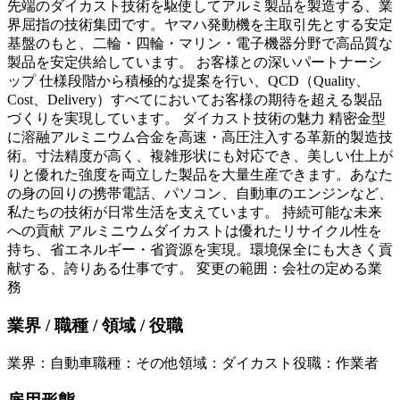
先端のダイカスト技術を駆使してアルミ製品を製造する、業
界屈指の技術集団です。ヤマハ発動機を主取引先とする安定
基盤のもと、二輪・四輪・マリン・電子機器分野で高品質な
製品を安定供給しています。 お客様との深いパートナーシ
ップ 仕様段階から積極的な提案を行い、QCD（Quality、
Cost、Delivery）すべてにおいてお客様の期待を超える製品
づくりを実現しています。 ダイカスト技術の魅力 精密金型
に溶融アルミニウム合金を高速・高圧注入する革新的製造技
術。寸法精度が高く、複雑形状にも対応でき、美しい仕上が
りと優れた強度を両立した製品を大量生産できます。あなた
の身の回りの携帯電話、パソコン、自動車のエンジンなど、
私たちの技術が日常生活を支えています。 持続可能な未来
への貢献 アルミニウムダイカストは優れたリサイクル性を
持ち、省エネルギー・省資源を実現。環境保全にも大きく貢
献する、誇りある仕事です。 変更の範囲：会社の定める業
務
業界 / 職種 / 領域 / 役職
業界
：
自動車
職種
：
その他
領域
：
ダイカスト
役職
：
作業者