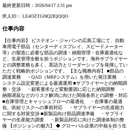
最終更新日時
：
2026/04/17 2:31 pm
求人ID
：
LE4OZTG0IQ2IQQQO
仕事内容
【仕事内容】 ビステオン・ジャパンの広島工場にて、自動
車用電子部品（センターディスプレイ、スピードメーター
等）の製造に必要な部品の調達・納期管理・在庫最適化な
ど、生産管理全般を担うポジションです。海外サプライヤー
との調整業務も多く、英語力とリーダーシップを発揮してい
ただく戦略的ポジションです。 【主な職務内容】 ■部品の
調達業務 ・QAD（MRPシステム）を用いた発注業務 ・
システム設定変更による最適運用 ■サプライヤーとの納期調
整・交渉 ・顧客要求など変動要因に応じた納期調整 ・
納期遅延などのリスク解消に向けた関係各所との調整・対応
■在庫管理とキャッシュフローの最適化 ・在庫量の最適
化、供給リスクへの事前対応 ・サプライヤーの生産能力
に関する対策交渉 ■新製品向け部品調達準備 ・サプライ
ヤーの生産能力調査 ・新製品対応に向けた調達体制の整
備 【ポジションの魅力】 ◆ グローバル企業の中核を担う生