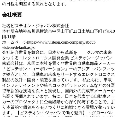
の日程を調整する流れとなります。
会社概要
社名
ビステオン・ジャパン株式会社
本社所在地
神奈川県横浜市中区山下町23日土地山下町ビル10
階/11階
ホームページ
https://www.visteon.com/company/about-
visteon/default.aspx
会社紹介
世界を舞台に、日本から革新を―― クルマの未来
をつくるエレクトロニクス開発企業 ビステオン・ジャパン
株式会社は、米国に本社を置く**世界的自動車部品メーカー
「ビステオン・コーポレーション」**のアジア・パシフィッ
ク拠点として、自動車の未来をリードするエレクトロニクス
製品の設計・開発・製造を担っています。 私たちは、車載
インフォテイメントや統合コックピットシステムなどの分野
で革新的な技術を次々と実現し、国内外の完成車メーカーか
ら高く評価されています。特に、日本を代表する自動車メー
カーのプロジェクトに企画段階から深く関与することで、よ
り本質的で価値あるモノづくりに挑戦できる環境が整ってい
ます。 【ビステオン・ジャパンで働く魅力】 ・グローバル