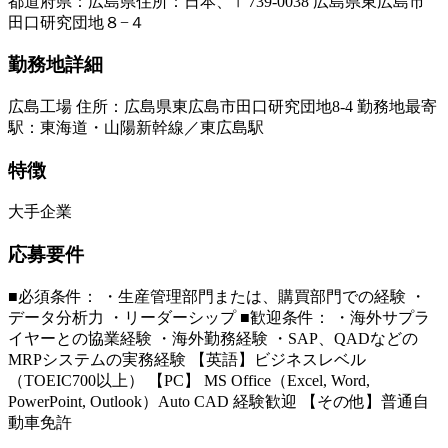
都道府県
：
広島県
住所
：
日本、〒739-0038 広島県東広島市
田口研究団地８−４
勤務地詳細
広島工場 住所：広島県東広島市田口研究団地8-4 勤務地最寄
駅：東海道・山陽新幹線／東広島駅
特徴
大手企業
応募要件
■必須条件： ・生産管理部門または、購買部門での経験 ・
データ分析力 ・リーダーシップ ■歓迎条件： ・海外サプラ
イヤーとの協業経験 ・海外勤務経験 ・SAP、QADなどの
MRPシステムの実務経験 【英語】ビジネスレベル
（TOEIC700以上） 【PC】 MS Office（Excel, Word,
PowerPoint, Outlook）Auto CAD 経験歓迎 【その他】普通自
動車免許