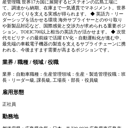
産管理職 世界17カ国に展開するビステオンの広島工場に
て、調達から納期、在庫まで一気通貫でマネジメント。世界
のモノづくりを支える実感が得られます。 ◆ 英語力・リー
ダーシップを活かせる環境 海外サプライヤーとのやり取り
や新製品対応など、国際感覚と交渉力が求められる重要ポジ
ション。TOEIC700以上相当の英語力が活かせます。 ◆ 次世
代モビリティの最前線で活躍 EV化・自動運転化が進む中、
最先端の車載電子機器の製造を支えるサプライチェーンに携
われる、今後ますます需要が高まるポジションです。
業界 / 職種 / 領域 / 役職
業界
：
自動車
職種
：
生産管理
領域
：
生産・製造管理
役職
：
班
長・リーダー級, 課長級, 工場長・部長・役員級
雇用形態
正社員
勤務地