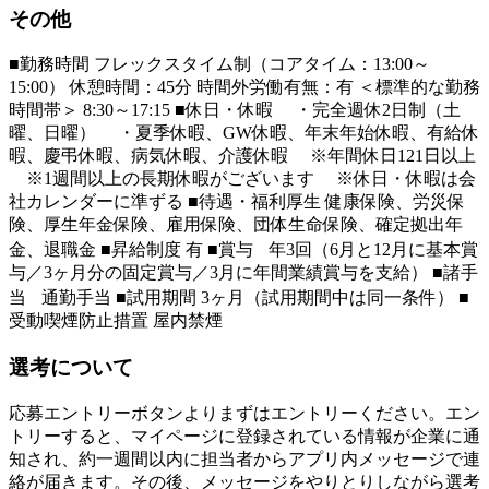
その他
■勤務時間 フレックスタイム制（コアタイム：13:00～
15:00） 休憩時間：45分 時間外労働有無：有 ＜標準的な勤務
時間帯＞ 8:30～17:15 ■休日・休暇 ・完全週休2日制（土
曜、日曜） ・夏季休暇、GW休暇、年末年始休暇、有給休
暇、慶弔休暇、病気休暇、介護休暇 ※年間休日121日以上
※1週間以上の長期休暇がございます ※休日・休暇は会
社カレンダーに準ずる ■待遇・福利厚生 健康保険、労災保
険、厚生年金保険、雇用保険、団体生命保険、確定拠出年
金、退職金 ■昇給制度 有 ■賞与 年3回（6月と12月に基本賞
与／3ヶ月分の固定賞与／3月に年間業績賞与を支給） ■諸手
当 通勤手当 ■試用期間 3ヶ月（試用期間中は同一条件） ■
受動喫煙防止措置 屋内禁煙
選考について
応募エントリーボタンよりまずはエントリーください。エン
トリーすると、マイページに登録されている情報が企業に通
知され、約一週間以内に担当者からアプリ内メッセージで連
絡が届きます。その後、メッセージをやりとりしながら選考