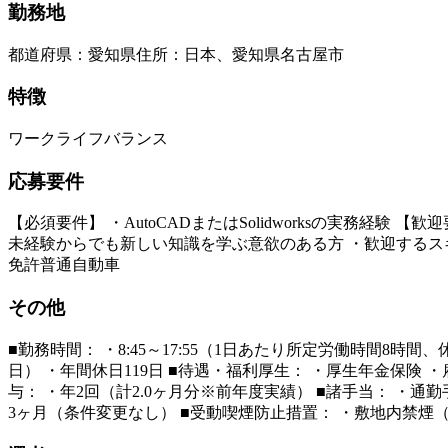
勤務地
都道府県
：
愛知県
住所
：
日本、愛知県名古屋市
特徴
ワークライフバランス
応募要件
【必須要件】 ・AutoCADまたはSolidworksの実務
未経験からでも新しい知識を学ぶ意欲のある方 ・歓迎するスキル 
免許普通自動車
その他
■勤務時間： ・8:45～17:55（1日あたり所定労働時間8時
日） ・年間休日119日 ■待遇・福利厚生： ・厚生年金保険 
与： ・年2回（計2.0ヶ月分※前年度実績） ■諸手当： ・
3ヶ月（条件変更なし） ■受動喫煙防止措置： ・敷地内禁煙（