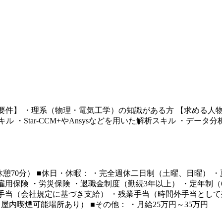
経験 【歓迎要件】 ・理系（物理・電気工学）の知識がある方 【求め
・Star-CCM+やAnsysなどを用いた解析スキル ・デー
間、休憩70分） ■休日・休暇： ・完全週休二日制（土曜、日曜） 
・雇用保険 ・労災保険 ・退職金制度（勤続3年以上） ・定年制（
通勤手当（会社規定に基づき支給） ・残業手当（時間外手当として
屋内喫煙可能場所あり） ■その他： ・月給25万円～35万円