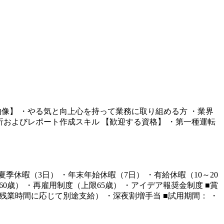
る人物像】 ・やる気と向上心を持って業務に取り組める方 ・業界
タ分析およびレポート作成スキル 【歓迎する資格】 ・第一種運転
・夏季休暇（3日） ・年末年始休暇（7日） ・有給休暇（10～20
60歳） ・再雇用制度（上限65歳） ・アイデア報奨金制度 ■賞
残業時間に応じて別途支給） ・深夜割増手当 ■試用期間： ・