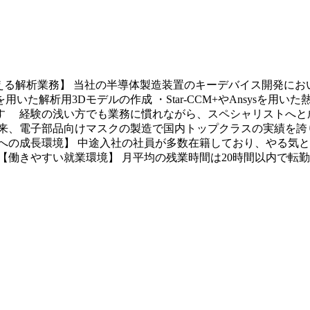
える解析業務】 当社の半導体製造装置のキーデバイス開発に
s等を用いた解析用3Dモデルの作成 ・Star-CCM+やAnsys
ます 経験の浅い方でも業務に慣れながら、スペシャリストへと成
業以来、電子部品向けマスクの製造で国内トップクラスの実績を
への成長環境】 中途入社の社員が多数在籍しており、やる気と
【働きやすい就業環境】 月平均の残業時間は20時間以内で転勤