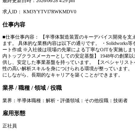
最終更新日時
：
2026/06/28 4:29 pm
求人ID
：
KM3YYTVI7RWKMDV0
仕事内容
■仕事仕事内容： 【半導体製造装置のキーデバイス開発を支
ます。 具体的な業務内容は以下の通りです。 ・Solidwork
ート作成 ※入社後は現場の先輩による丁寧なOJTを実施し
内トップクラスメーカーとしての安定基盤】 1948年の創
供し、安定した事業基盤を持っています。 【スペシャリスト
性の高い解析スキルを身につけられる環境が整っています。 
にしながら、長期的なキャリアを築くことができます。
業界 / 職種 / 領域 / 役職
業界
：
半導体
職種
：
解析・評価
領域
：
その他
役職
：
技術者
雇用形態
正社員