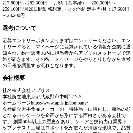
217,600円～282,300円 ・月額（基本給）：200,000円～
259,100円/月20日間勤務想定 ・その他固定手当/月：17,600円
～23,200円
選考について
応募エントリーボタンよりまずはエントリーください。エン
トリーすると、マイページに登録されている情報が企業に通
知され、約一週間以内に担当者からアプリ内メッセージで連
絡が届きます。その後、メッセージをやりとりしながら選考
の日程を調整する流れとなります。
会社概要
社名
株式会社アプリス
本社所在地
東京都武蔵野市中町1-15-5
ホームページ
https://www.aplis.jp/company/
会社紹介
大手食品メーカーの「特注品」に特化し、商品の顔
となるパッケージを企画から形にする面白さがある会社で
す。 創業60年以上の歴史があり、シェアと技術力は業界ト
ップクラス！工場はロボット化が進んだ清潔な環境で、品質