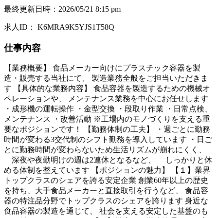
最終更新日時
：
2026/05/21 8:15 pm
求人ID
：
K6MRA9K5YJS1T58Q
仕事内容
【業務概要】 食品メーカー向けにプラスチック容器を製
造・販売する当社にて、 製造業務全般をご担当いただきま
す 【具体的な業務内容】 食品容器を製造するための機械オ
ペレーションや、 メンテナンス業務を中心にお任せします
・成形機の運転操作 ・金型交換 ・段取り作業 ・日常点検、
メンテナンス ・改善活動 ※工場内のモノづくりを支える重
要なポジションです！ 【勤務体制の工夫】 ・週ごとに勤務
時間が変わる3交代制のシフト勤務を導入しています ・日ご
とに勤務時間が変わらないため生活リズムが崩れにくく、
深夜や夜勤明けの週は2連休となるなど、 しっかりと休
める体制を整えています 【ポジションの魅力】 【１】業界
トップクラスのシェアを誇る安定企業 創業60年以上の歴史
を持ち、大手食品メーカーと直接取引を行うなど、 食品容
器の特注品分野でトップクラスのシェアを誇ります 身近な
食品容器の製造を通じて、 社会を支える安定した基盤のも