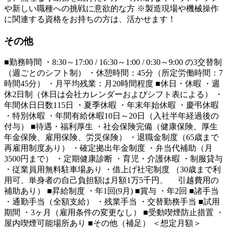
や新しい職種への挑戦に意欲的な方 ※製造現場や機械操作
に関連する資格をお持ちの方は、活かせます！
その他
■勤務時間 ・8:30～17:00 / 16:30～1:00 / 0:30～9:00 の3交替制
（週ごとのシフト制） ・休憩時間：45分（所定労働時間：7
時間45分） ・月平均残業：月20時間程度 ■休日・休暇 ・週
休2日制（休日は会社カレンダーおよびシフト表による） ・
年間休日日数115日 ・夏季休暇 ・年末年始休暇 ・慶弔休暇
・特別休暇 ・年間有給休暇10日～20日（入社半年経過後の
付与） ■待遇・福利厚生 ・社会保険完備（健康保険、厚生
年金保険、雇用保険、労災保険） ・退職金制度（65歳まで
再雇用制度あり） ・確定拠出年金制度 ・弁当代補助（月
3500円まで） ・定期健康診断 ・育児・介護休暇 ・制服貸与
・従業員用無料駐車場あり ・借上げ社宅制度 （30歳まで利
用可、単身者の自己負担額は月額1万5千円、 引越費用の
補助あり） ■昇給制度 ・年1回(9月) ■賞与 ・年2回 ■諸手当
・通勤手当（全額支給） ・残業手当 ・交替勤務手当 ■試用
期間 ・3ヶ月（雇用条件の変更なし） ■受動喫煙防止措置 ・
屋内喫煙可能場所あり ■その他（補足） ＜想定月額＞