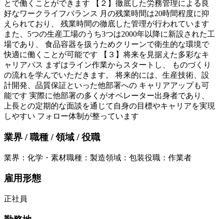
とで働くことができます 【２】徹底した労務管理による良
好なワークライフバランス 月の残業時間は20時間程度に抑
えられており、 残業時間の徹底した管理が行われています
また、5つの生産工場のうち3つは2000年以降に新設された工
場であり、 食品容器を扱うためクリーンで衛生的な環境で
快適に働くことが可能です 【３】将来を見据えた多彩なキ
ャリアパス まずはライン作業からスタートし、 ものづくり
の流れを学んでいただきます。 将来的には、生産技術、設
計開発、品質保証といった他部署への キャリアアップも可
能です 実際に他部署の多くがオペレーター出身者であり、
上長との定期的な面談を通じて自身の目標やキャリアを実現
しやすい フォロー体制が整っています
業界 / 職種 / 領域 / 役職
業界
：
化学・素材
職種
：
製造
領域
：
包装
役職
：
作業者
雇用形態
正社員