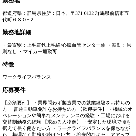
勤務地
都道府県
：
群馬県
住所
：
日本、〒371-0132 群馬県前橋市五
代町６８０−２
勤務地詳細
・最寄駅：上毛電鉄上毛線/心臓血管センター駅 ・転勤：原
則なし ・マイカー通勤可
特徴
ワークライフバランス
応募要件
【必須要件】 ・業界問わず製造業での就業経験をお持ちの
方 ・普通自動車免許をお持ちの方 【歓迎要件】 ・機械のオ
ペレーションや簡単なメンテナンスの経験 ・工場における
交替制勤務の経験 【求める人物像】 ・安定した環境で腰を
据えて長く働きたい方 ・ワークライフバランスを保ちなが
ら、無理なく勤務を続けたい方 ・将来的なキャリアアップ