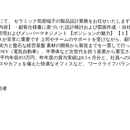
にて、 セラミック気密端子の製品設計業務をお任せいたします
内容】 ・顧客仕様書に基づいた設計検討および図面作成 ・自
理およびメンバーマネジメント 【ポジションの魅力】 【１】
が非常に重要です 上司やチームのサポートを受けながら、顧
術力と盤石な経営基盤 素材の開発から製造までを一貫して行っ
）やEV（電気自動車）、半導体など次世代を担う産業から重宝さ
平均年収853万円、昨年度の賞与実績は8.5ヶ月分と、社員へ
スやカフェを備えた快適なオフィスなど、 ワークライフバラ
術者