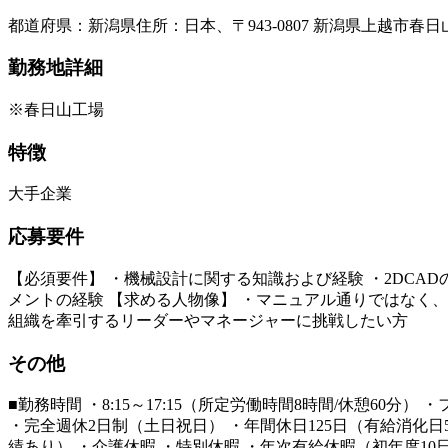
都道府県
：
新潟県
住所
：
日本、〒943-0807 新潟県上越市
勤務地詳細
※春日山工場
特徴
大手企業
応募要件
【必須要件】 ・機械設計に関する知識および経験 ・2DCA
メントの経験 【求める人物像】 ・マニュアル通りではなく
組織を牽引するリーダーやマネージャーに挑戦したい方
その他
■勤務時間 ・8:15～17:15（所定労働時間8時間/休憩6
・完全週休2日制（土日祝日） ・年間休日125日（有給消化日
績あり） ・介護休暇 ・特別休暇 ・年次有給休暇（初年度10