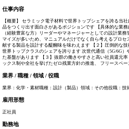
仕事内容
【概要】 セラミック電子材料で世界トップシェアを誇る当社
品をつくり出す面白さがあるポジションです 【具体的な業務
（経験豊富な方）リーダーやマネージャーとしての設計業務管
マイズが多いため、マニュアルだけでなく自ら考えるプロセス
献する製品を設計する醍醐味を味わえます 【２】圧倒的な技
世界トップクラスのシェアを誇ります 次世代通信（5G/6G
た基盤があります 【３】抜群の働きやすさと高い社員還元率 
ックス制や全社を挙げたゼロ残業方針の推進、 フリースペー
業界 / 職種 / 領域 / 役職
業界
：
化学・素材
職種
：
設計（製品）
領域
：
その他
役職
：
技
雇用形態
正社員
勤務地