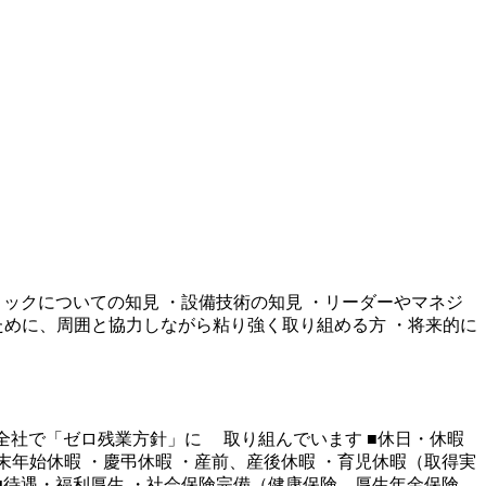
ミックについての知見 ・設備技術の知見 ・リーダーやマネジ
ために、周囲と協力しながら粘り強く取り組める方 ・将来的に
よう、全社で「ゼロ残業方針」に 取り組んでいます ■休日・休暇
年末年始休暇 ・慶弔休暇 ・産前、産後休暇 ・育児休暇（取得実
上 ■待遇・福利厚生 ・社会保険完備（健康保険、厚生年金保険、