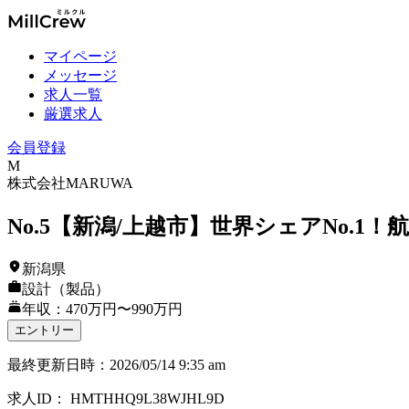
マイページ
メッセージ
求人一覧
厳選求人
会員登録
M
株式会社MARUWA
No.5【新潟/上越市】世界シェアNo.
新潟県
設計（製品）
年収：470万円〜990万円
エントリー
最終更新日時
：
2026/05/14 9:35 am
求人ID
：
HMTHHQ9L38WJHL9D