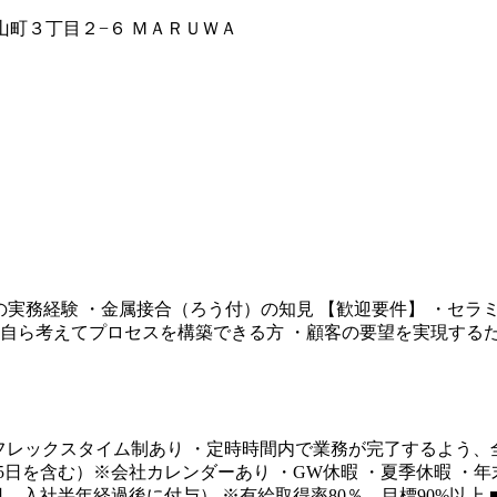
春日山町３丁目２−６ ＭＡＲＵＷＡ
Dの実務経験 ・金属接合（ろう付）の知見 【歓迎要件】 ・セラ
、自ら考えてプロセスを構築できる方 ・顧客の要望を実現する
0分） ・フレックスタイム制あり ・定時時間内で業務が完了する
5日を含む）※会社カレンダーあり ・GW休暇 ・夏季休暇 ・
日、入社半年経過後に付与） ※有給取得率80％、目標90%以