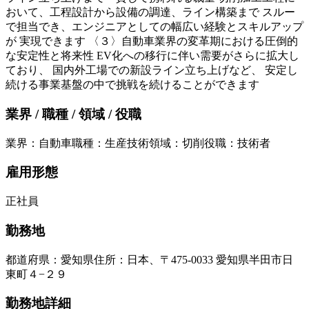
おいて、工程設計から設備の調達、ライン構築まで スルー
で担当でき、エンジニアとしての幅広い経験とスキルアップ
が 実現できます 〈３〉自動車業界の変革期における圧倒的
な安定性と将来性 EV化への移行に伴い需要がさらに拡大し
ており、 国内外工場での新設ライン立ち上げなど、 安定し
続ける事業基盤の中で挑戦を続けることができます
業界 / 職種 / 領域 / 役職
業界
：
自動車
職種
：
生産技術
領域
：
切削
役職
：
技術者
雇用形態
正社員
勤務地
都道府県
：
愛知県
住所
：
日本、〒475-0033 愛知県半田市日
東町４−２９
勤務地詳細