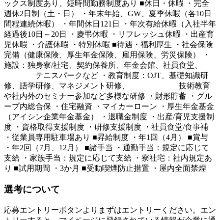
ックス制度あり、短時間勤務制度あり ■休日・休暇 ・完全
週休2日制（土・日） ・年末年始、GW、夏季休暇（各10日
間程連続休暇） ・年間休日121日 ・年次有給休暇（入社半年
経過後10日～20日 ・慶弔休暇 ・リフレッシュ休暇 ・出産育
児休暇 ・介護休暇 ・特別休暇 ■待遇・福利厚生 ・社会保険
完備（健康保険、厚生年金保険、雇用保険、労災保険） ・
施設：独身寮/社宅、契約保養所、年金会館、社員食堂、
テニスパークなど ・教育制度：OJT、基礎知識研
修、語学研修、マネジメント研修、 技術教育
や社内外のセミナー参加など多様な研修 ・財形貯蓄 ・グル
ープ内総合保 ・住宅融資 ・マイカーローン ・厚生年金基金
（アイシン企業年金基金） ・退職金制度 ・出産/育児支援制
度 ・資格取得支援制度 ・研修支援制度 ・社員食堂/食事補
・従業員専用駐車場あり ■昇給制度 ・年1回（4月） ■賞与
・年2回（7月、12月） ■諸手当 ・通勤手当：規定に応じて
支給 ・家族手当：規定に応じて支給 ・寮社宅：社内規定あ
り ■試用期間 ・3か月 ■受動喫煙防止措置 ・屋内全面禁煙
選考について
応募エントリーボタンよりまずはエントリーください。エン