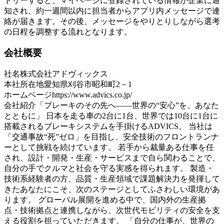
トリーすると、マイページに登録されている情報が企業に通
知され、約一週間以内に担当者からアプリ内メッセージで連
絡が届きます。その後、メッセージをやりとりしながら選考
の日程を調整する流れとなります。
会社概要
社名
株式会社アドヴィックス
本社所在地
愛知県刈谷市昭和町2－1
ホームページ
https://www.advics.co.jp/
会社紹介
「ブレーキのその先へ――世界の“安心”を、あなた
とともに」 日本を走る車の2台に1台、世界では10台に1台に
搭載されるブレーキシステムを手掛けるADVICS。 当社は
「交通事故“死”ゼロ」を目指し、安全技術のフロントランナ
ーとして挑戦を続けています。 若手から裁量ある仕事を任
され、設計・開発・生産・サービスまで自ら関わることで、
自分の手でクルマと社会を守る実感を得られます。 製造・
技術系経験者の方、品質・生産領域で課題解決力を発揮して
きたあなたにこそ、次のステージとしてふさわしい環境があ
ります。 グローバル展開を進める中で、国内外の生産拠
点・技術拠点と連携しながら、次世代モビリティの安全を支
える役割を担っていただきます。 「自分の仕事が、世界の