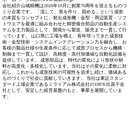
会社紹介
山城精機は2026年10月に創業70周年を迎えるものづ
くり企業です。 「流して、形を作り、固める」という成形
の本質をコンセプトに、射出成形機・金型・周辺装置・ソフ
トウエアを最適に組み合わせた精密複合部品の自動生産シス
テムを主力製品として、開発から製造、販売まで一貫して行
っています。 山口県に工場を構え、長年培ってきた成形技
術・金型技術・システムインテグレーション力を融合し、お
客様の製品仕様や生産条件に応じて成形プロセスから機構・
制御まで一貫して設計。高精度・高付加価値な自動化設備を
提供しています。 成形部品は、時代の変化により形状や材
料が高度化・多様化しています。当社はその変化に柔軟に対
応し、これからも成形技術の可能性を追求し続け、価値ある
ものづくりで社会に貢献していきます。 当社は東証スタン
ダード上場企業であるミライアル株式会社の100％出資子会
社として、安定した経営基盤のもと、事業を展開していま
す。