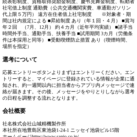
続表彰制度、資格取得奨励金制度、慶弔見舞金制度、転勤者
社宅借上制度 通勤費（公共交通機関実費、車通勤ガソリン
代上限５万円） 遠方在住者借上社宅制度 ※対象者・期
間は社内規定による ■昇給制度 あり（年１回・４月） ■賞与
年２回 （7月、12月） 約４カ月（近年平均実績） ■諸手当
時間外手当、通勤手当、扶養手当 ■試用期間 3カ月（労働条
件は本採用と同等） ■受動喫煙防止措置 あり（喫煙時間、
場所を指定）
選考について
応募エントリーボタンよりまずはエントリーください。エン
トリーすると、マイページに登録されている情報が企業に通
知され、約一週間以内に担当者からアプリ内メッセージで連
絡が届きます。その後、メッセージをやりとりしながら選考
の日程を調整する流れとなります。
会社概要
社名
株式会社山城精機製作所
本社所在地
豊島区東池袋1-24-1 ニッセイ池袋ビル15階
ホームページ
https://www.sanjo.co.jp/