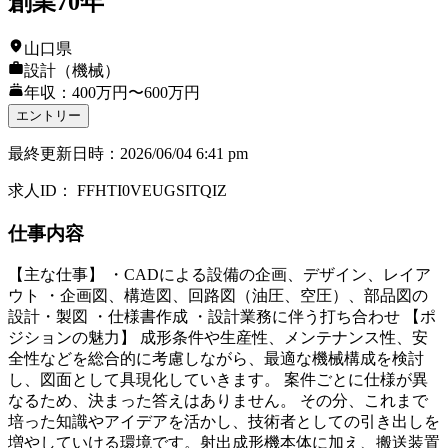
創業70年
山口県
設計（機械）
年収：400万円〜600万円
エントリー
最終更新日時
：
2026/06/04 6:41 pm
求人ID
：
FFHTI0VEUGSITQIZ
仕事内容
【主な仕事】 ・CADによる設備の企画、デザイン、レイア
ウト ・企画図、構造図、回路図（油圧、空圧）、部品図の
設計・製図 ・仕様書作成 ・設計業務に伴う打ち合わせ 【ポ
ジションの魅力】 成形条件や生産性、メンテナンス性、安
全性などを総合的に考慮しながら、最適な機械構成を検討
し、図面として具現化していきます。 案件ごとに仕様が異
なるため、決まった答えはありません。 その分、これまで
培った知識やアイデアを活かし、技術者としての引き出しを
増やしていける環境です。射出成形機本体に加え、搬送装置