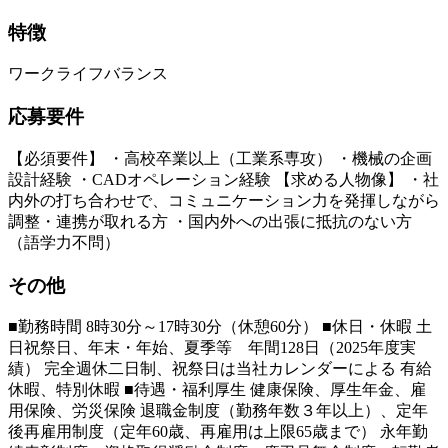
特徴
ワークライフバランス
応募要件
【必須要件】 ・高校卒業以上（工業系専攻） ・機械の企画
設計経験 ・CADオペレーション経験 【求める人物像】 ・社
内外の打ち合わせで、コミュニケーション力を発揮しながら
調整・連携が取れる方 ・国内外への出張に抵抗のない方
（語学力不問）
その他
■勤務時間 8時30分～17時30分（休憩60分） ■休日・休暇 土
日祝祭日、年末・年始、夏季等 年間128日（2025年度実
績） 完全週休二日制、祝祭日は当社カレンダーによる 有給
休暇、特別休暇 ■待遇・福利厚生 健康保険、厚生年金、雇
用保険、労災保険 退職金制度（勤務年数３年以上）、定年
後再雇用制度（定年60歳、再雇用は上限65歳まで） 永年勤