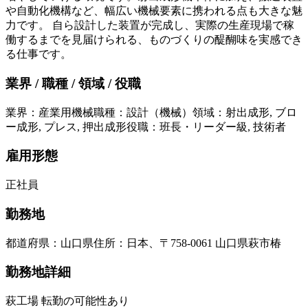
や自動化機構など、幅広い機械要素に携われる点も大きな魅
力です。 自ら設計した装置が完成し、実際の生産現場で稼
働するまでを見届けられる、ものづくりの醍醐味を実感でき
る仕事です。
業界 / 職種 / 領域 / 役職
業界
：
産業用機械
職種
：
設計（機械）
領域
：
射出成形, ブロ
ー成形, プレス, 押出成形
役職
：
班長・リーダー級, 技術者
雇用形態
正社員
勤務地
都道府県
：
山口県
住所
：
日本、〒758-0061 山口県萩市椿
勤務地詳細
萩工場 転勤の可能性あり