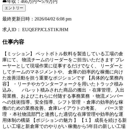
年収：466万円〜579万円
エントリー
最終更新日時
：
2026/04/02 6:08 pm
求人ID
：
EUQEFPJCLST1KJHM
仕事内容
【ミッション】 ペットボトル飲料を製造している工場の倉
庫にて、 物流チームのリーダーをご担当いただきます プレ
ーヤーとして現場作業に従事するだけでなく、 リーダーと
してチームのマネジメントや、 倉庫の効率的な稼働に向け
た改善活動を担う重要なポジションです 【具体的な業務内
容】 ・リーチやカウンターフォークを用いたトラック積み
込み、 パレット積みされた商品の搬出 ・在庫管理、入出
荷業務、およびこれらに付随する事務業務 ・物流メンバー
への技術指導、安全指導、シフト管理 ・倉庫の効率的な稼
働のための業務改善、倉庫レイアウトの考案、 バース管
理 ・本社物流部門と連携した適切な在庫管理や効率的な運
用体制の構築 【ポジションの魅力 】 【１】 成長を続ける新
しい工場と新倉庫でのやりがい 稼働から5年目の新しい工場