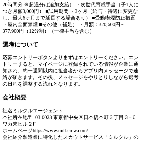
20時間分 ※超過分は追加支給） ・次世代育成手当（子1人に
つき月額3,000円） ■試用期間 ・3ヶ月（給与・待遇に変更な
し、最大6ヶ月まで延長する場合あり） ■受動喫煙防止措置
・屋内全面禁煙 ■その他（補足） ・月額：320,600円～
377,900円（12分割）（一律手当を含む）
選考について
応募エントリーボタンよりまずはエントリーください。エン
トリーすると、マイページに登録されている情報が企業に通
知され、約一週間以内に担当者からアプリ内メッセージで連
絡が届きます。その後、メッセージをやりとりしながら選考
の日程を調整する流れとなります。
会社概要
社名
ミルクルエージェント
本社所在地
〒103-0023 東京都中央区日本橋本町３丁目３−６
ワカ末ビル２F
ホームページ
https://www.mill-crew.com/
会社紹介
製造業に特化したスカウトサービス「ミルクル」の