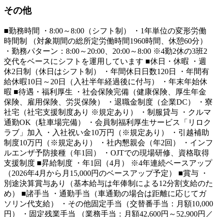
その他
■勤務時間 ・8:00～8:00（シフト制） ・1年単位の変形労働
時間制 （対象期間の総所定労働時間1960時間、休憩60分）
・勤務パターン：8:00～20:00、20:00～8:00 ※4勤2休の3班2
交代をベースにシフトを運用しています ■休日・休暇 ・週
休2日制（休日はシフト制） ・年間休日日数120日 ・年間有
給休暇10日～20日（入社半年経過後に付与） ・年末年始休
暇 ■待遇・福利厚生 ・社会保険完備（健康保険、厚生年金
保険、雇用保険、労災保険） ・退職金制度（企業DC） ・寮
社宅（社宅支援制度あり ※規定あり） ・制服貸与 ・クルマ
通勤OK（駐車場完備） ・会員制福利厚生サービス「リロク
ラブ」加入 ・入社祝い金10万円（※規定あり） ・引越補助
制度10万円（※規定あり） ・社内懇親会（年2回） ・インフ
ルエンザ予防接種（年1回） ・OJTでの現場研修、資格取得
支援制度 ■昇給制度 ・年1回（4月） ※4年連続ベースアップ
（2026年4月から月15,000円のベースアップ予定） ■賞与 ・
別途決算賞与あり（基本給与は年俸制による12分割支給のた
め） ■諸手当 ・通勤手当（車通勤の場合は距離に応じてガ
ソリン代支給） ・その他固定手当（交替番手当：月額10,000
円） ・固定残業手当 （業務手当：月額42,600円～52,900円／