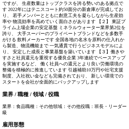
ですが、 生産数量はトップクラスを誇る勢いのある拠点で
す 2022年にはテニスコート約50面分の新倉庫が完成してお
り、 若手メンバーとともに創意工夫を凝らしながら生産効
率や 物流効率を高めていく面白さがあります 【２】 東証プ
ライム上場企業の安定基盤 ミネラルウォーター業界第2位を
誇り、 大手スーパーのプライベートブランドなどを多数手
がける 飲料メーカーです 全国各地の名水を原料の仕入れか
ら製造、物流機能まで 一気通貫で行うビジネスモデルによ
り、 安定した成長と事業基盤を築いています 【３】働きや
すさと社員還元を重視する優良企業 3年連続でベースアップ
を実施するなど、 働く社員への還元とより良い労働環境の
整備を積極的に推進しています 引越補助10万円や社宅支援
制度、入社祝い金なども完備されており、 新しい環境での
スタートを会社が全面的にバックアップします
業界 / 職種 / 領域 / 役職
業界
：
食品
職種
：
その他
領域
：
その他
役職
：
班長・リーダー
級
雇用形態