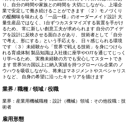
り、自分の時間や家族との時間を 大切にしながら、上場企
業で安定して働き続けることができます 〈２〉モノづくり
の醍醐味を味わえる「一品一様」のオーダーメイド設計 大
量生産品ではなく、1台ずつカスタマイズする装置を手がけ
るため、 常に新しい創意工夫が求められます 自分のアイデ
アを設計に反映させる面白さがあり、 技術者として「自分
で考え、形にする」という手応えを、 日々感じられる環境
です 〈３〉未経験から「世界で戦える技術」を身につけら
れる育成体制 製品知識は入社後に座学やOJTを通じてじっく
り学べるため、 実務未経験の方でも安心してスタートでき
ます 世界50カ国以上に納入実績を持つグローバル企業の ノ
ウハウを吸収しながら、将来はマネジメントやスペシャリス
トなど、 自身の希望に沿ったキャリアを描けます
業界 / 職種 / 領域 / 役職
業界
：
産業用機械
職種
：
設計（機械）
領域
：
その他
役職
：
技
術者
雇用形態