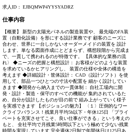
求人ID
：
EJBQMWP4YYSYADRZ
仕事内容
【概要】 新型の太陽光パネルの製造装置や、 最先端のFA装
置（自動化設備）を形にする設計業務です 顧客のニーズに
合わせ、世界に一台しかないオーダーメイドの装置を 設計
します。単なる図面作成にとどまらず、構想段階から完成ま
で、一貫して携われるのが特徴です。 【具体的な業務の流
れ〉 ◆ニーズの把握と構想設計： お客様がどのような装置
を求めているかヒアリングし、 装置の仕様や全体の構造を
考えます ◆詳細設計・筐体設計： CAD（設計ソフト）を使
用して、部品一つひとつの寸法や配置を 細かく設計してい
きます ◆開発から納入までの一貫体制： 自社工場内に開
発・設計・製造・保守のすべての機能が 集約されているた
め、自分が設計したものが目の前で 組み上がっていく様子
を実感できます 【ポジションの魅力】 〈１〉圧倒的なワー
クライフバランス！残業月平均5h以下・年休125日 「プライ
ベートを充実させてこそ、良い仕事ができる」という考えの
もと、 全社平均で月残業5時間以下という極めて少ない残業
時間を実現しています 完全週休2日制で年間休日は125日あ