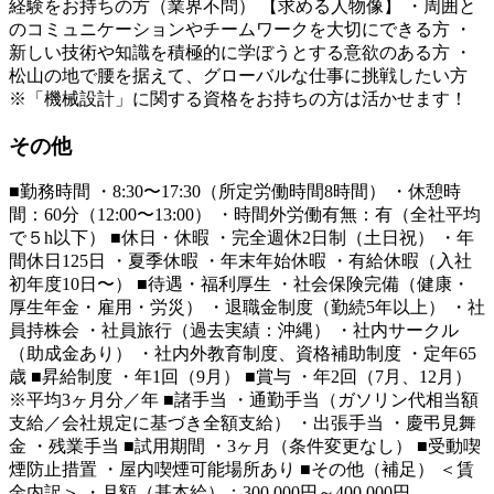
経験をお持ちの方（業界不問） 【求める人物像】 ・周囲と
のコミュニケーションやチームワークを大切にできる方 ・
新しい技術や知識を積極的に学ぼうとする意欲のある方 ・
松山の地で腰を据えて、グローバルな仕事に挑戦したい方
※「機械設計」に関する資格をお持ちの方は活かせます！
その他
■勤務時間 ・8:30〜17:30（所定労働時間8時間） ・休憩時
間：60分（12:00〜13:00） ・時間外労働有無：有（全社平均
で５h以下） ■休日・休暇 ・完全週休2日制（土日祝） ・年
間休日125日 ・夏季休暇 ・年末年始休暇 ・有給休暇（入社
初年度10日〜） ■待遇・福利厚生 ・社会保険完備（健康・
厚生年金・雇用・労災） ・退職金制度（勤続5年以上） ・社
員持株会 ・社員旅行（過去実績：沖縄） ・社内サークル
（助成金あり） ・社内外教育制度、資格補助制度 ・定年65
歳 ■昇給制度 ・年1回（9月） ■賞与 ・年2回（7月、12月）
※平均3ヶ月分／年 ■諸手当 ・通勤手当（ガソリン代相当額
支給／会社規定に基づき全額支給） ・出張手当 ・慶弔見舞
金 ・残業手当 ■試用期間 ・3ヶ月（条件変更なし） ■受動喫
煙防止措置 ・屋内喫煙可能場所あり ■その他（補足） ＜賃
金内訳＞ ・月額（基本給）：300,000円～400,000円