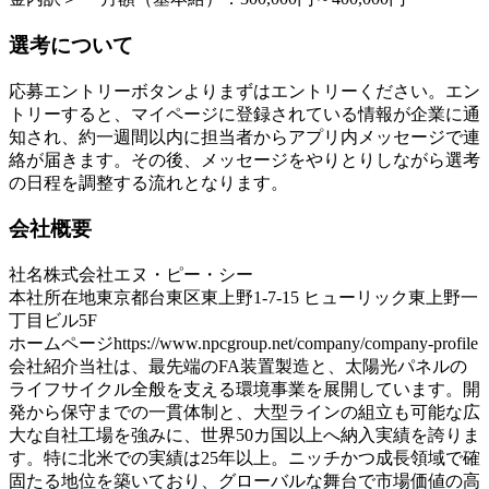
選考について
応募エントリーボタンよりまずはエントリーください。エン
トリーすると、マイページに登録されている情報が企業に通
知され、約一週間以内に担当者からアプリ内メッセージで連
絡が届きます。その後、メッセージをやりとりしながら選考
の日程を調整する流れとなります。
会社概要
社名
株式会社エヌ・ピー・シー
本社所在地
東京都台東区東上野1-7-15 ヒューリック東上野一
丁目ビル5F
ホームページ
https://www.npcgroup.net/company/company-profile
会社紹介
当社は、最先端のFA装置製造と、太陽光パネルの
ライフサイクル全般を支える環境事業を展開しています。開
発から保守までの一貫体制と、大型ラインの組立も可能な広
大な自社工場を強みに、世界50カ国以上へ納入実績を誇りま
す。特に北米での実績は25年以上。ニッチかつ成長領域で確
固たる地位を築いており、グローバルな舞台で市場価値の高