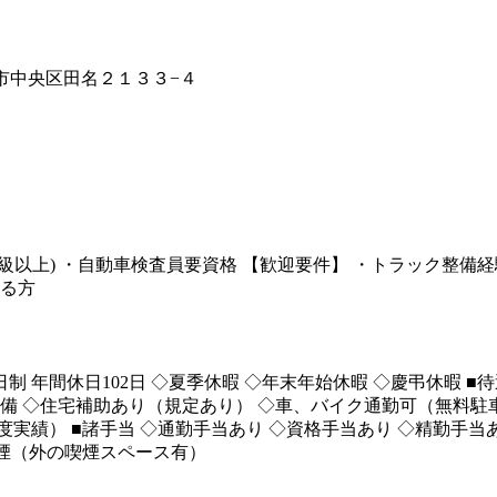
模原市中央区田名２１３３−４
2級以上) ・自動車検査員要資格 【歓迎要件】 ・トラック整備
ある方
 週休2日制 年間休日102日 ◇夏季休暇 ◇年末年始休暇 ◇慶弔休暇
完備 ◇住宅補助あり（規定あり） ◇車、バイク通勤可（無料駐
年度実績） ■諸手当 ◇通勤手当あり ◇資格手当あり ◇精勤手当
禁煙（外の喫煙スペース有）