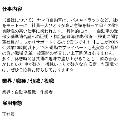
仕事内容
【当社について】 ヤマヨ自動車は、バスやトラックなど、社
をモットーに、社員一人ひとりが高い意識を持って日々の業務
貢献性の高い仕事に携われます。 具体的には… ・自動車の
保安基準適合証への証明 ・指定記録簿作成/保管 ・検査に関
輩社員がしっかりサポートするので安心です！ 【ここがPOI
◇残業10時間以下／17:30退勤でプライベートも充実◎ ◇
の良い職場 先輩・後輩間の堅苦しい上下関係はありません。
多く、休憩時間は共通の趣味で盛り上がることも！ 飲み会な
かしたい方 車が好き、機械いじりが好きな方 安定した環境
は、ぜひご応募お待ちしております☆
業界 / 職種 / 領域 / 役職
業界
：
自動車
役職
：
作業者
雇用形態
正社員