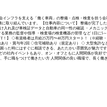
会インフラを支える「働く車両」の整備・点検・検査を担う会
に取り組んでいます。 【仕事内容について】 整備が完了した
受け入れ及び車検証データと自動車の同一性の確認 ・メカニック
する業務の監督や指導 ・検査場の検査機器の管理 など 1日に5
NT！】 ◇有資格者は月給25万円〜40万円スタート！（※経
 昇給あり・賞与年2回 ◇住宅補助あり（規定あり） ◇ 大型免許
 困った時にはすぐに相談できる、あたたかい雰囲気が魅力です。
どの社内イベントもあり、オン・オフともに人間関係が良好です
で、手に職をつけて働きたい方 人間関係の良い職場で、長く働き