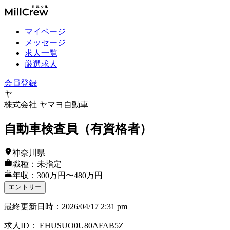
マイページ
メッセージ
求人一覧
厳選求人
会員登録
ヤ
株式会社 ヤマヨ自動車
自動車検査員（有資格者）
神奈川県
職種：未指定
年収：300万円〜480万円
エントリー
最終更新日時
：
2026/04/17 2:31 pm
求人ID
：
EHUSUO0U80AFAB5Z