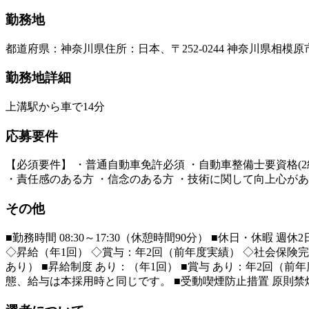
勤務地
都道府県
：
神奈川県
住所
：
日本、〒252-0244 神奈川県相
勤務地詳細
上溝駅から車で14分
応募要件
【必須要件】 ・普通自動車免許必須 ・自動車整備士要資格(
・責任感のある方 ・信念のある方 ・技術に関して向上心が
その他
■勤務時間 08:30～17:30（休憩時間90分） ■休日・休暇
◇昇給（年1回） ◇賞与：年2回（前年度実績） ◇社会保険
あり） ■昇給制度 あり：（年1回） ■賞与 あり：年2回（前
態、給与は本採用時と同じです。 ■受動喫煙防止措置 原則