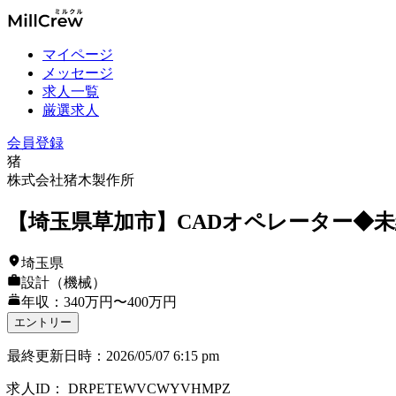
マイページ
メッセージ
求人一覧
厳選求人
会員登録
猪
株式会社猪木製作所
【埼玉県草加市】CADオペレーター◆
埼玉県
設計（機械）
年収：340万円〜400万円
エントリー
最終更新日時
：
2026/05/07 6:15 pm
求人ID
：
DRPETEWVCWYVHMPZ