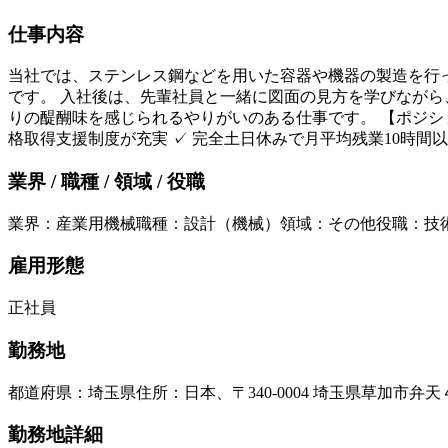
仕事内容
当社では、ステンレス鋼などを用いた容器や機器の製造を行っ
です。 入社後は、先輩社員と一緒に図面の見方を学びながら
りの醍醐味を感じられるやりがいのある仕事です。 【ポジショ
格取得支援制度が充実 ✓ 完全土日休みで月平均残業10時間
業界 / 職種 / 領域 / 役職
業界
：
産業用機械
職種
：
設計（機械）
領域
：
その他
役職
：
技
雇用形態
正社員
勤務地
都道府県
：
埼玉県
住所
：
日本、〒340-0004 埼玉県草加市弁
勤務地詳細