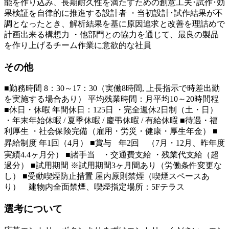
能を作り込み、長期耐久性を満たすための創意工夫･試作･効
果検証を自律的に推進する設計者 ・当初設計･試作結果が不
調となったとき、解析結果を基に原因追求と改善を理詰めで
計画出来る構想力 ・他部門との協力を通じて、最良の製品
を作り上げるチーム作業に意欲的な社員
その他
■勤務時間 8：30～17：30（実働8時間, 上長指示で時差出勤
を実施する場合あり） 平均残業時間：月平均10～20時間程
■休日・休暇 年間休日：125日 ・完全週休2日制（土・日）
・年末年始休暇 / 夏季休暇 / 慶弔休暇 / 有給休暇 ■待遇・福
利厚生 ・社会保険完備（雇用・労災・健康・厚生年金） ■
昇給制度 年1回（4月） ■賞与 年2回 （7月・12月、昨年度
実績4.4ヶ月分） ■諸手当 ・交通費支給 ・残業代支給（超
過分） ■試用期間 ※試用期間3ヶ月間あり（労働条件変更な
し） ■受動喫煙防止措置 屋内原則禁煙（喫煙スペースあ
り） 建物内全面禁煙、喫煙指定場所：5Fテラス
選考について