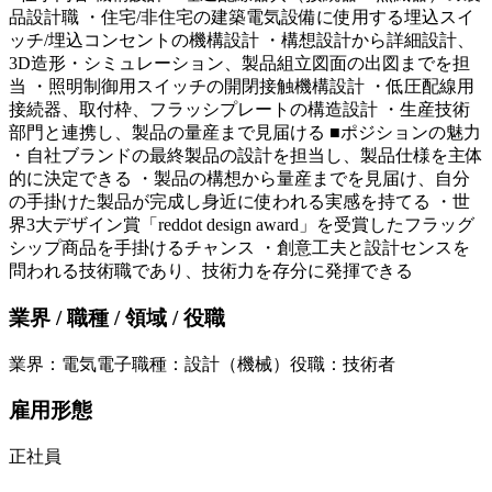
品設計職 ・住宅/非住宅の建築電気設備に使用する埋込スイ
ッチ/埋込コンセントの機構設計 ・構想設計から詳細設計、
3D造形・シミュレーション、製品組立図面の出図までを担
当 ・照明制御用スイッチの開閉接触機構設計 ・低圧配線用
接続器、取付枠、フラッシプレートの構造設計 ・生産技術
部門と連携し、製品の量産まで見届ける ■ポジションの魅力
・自社ブランドの最終製品の設計を担当し、製品仕様を主体
的に決定できる ・製品の構想から量産までを見届け、自分
の手掛けた製品が完成し身近に使われる実感を持てる ・世
界3大デザイン賞「reddot design award」を受賞したフラッグ
シップ商品を手掛けるチャンス ・創意工夫と設計センスを
問われる技術職であり、技術力を存分に発揮できる
業界 / 職種 / 領域 / 役職
業界
：
電気電子
職種
：
設計（機械）
役職
：
技術者
雇用形態
正社員