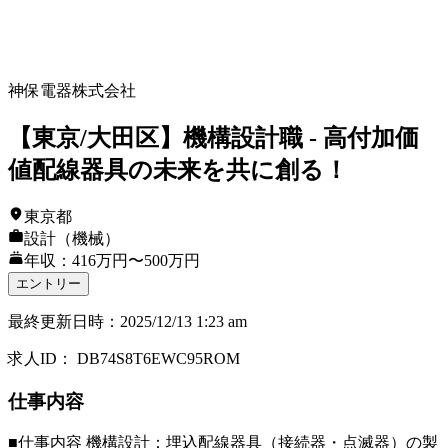
神保電器株式会社
【東京/大田区】機構設計職 - 高付加価
値配線器具の未来を共に創る！
東京都
設計（機械）
年収：416万円〜500万円
エントリー
最終更新日時
：
2025/12/13 1:23 am
求人ID
：
DB74S8T6EWC95ROM
仕事内容
■仕事内容 機構設計：埋込配線器具（接続器・点滅器）の製