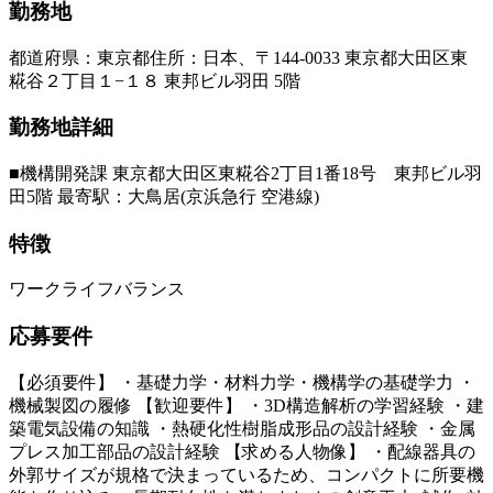
勤務地
都道府県
：
東京都
住所
：
日本、〒144-0033 東京都大田区東
糀谷２丁目１−１８ 東邦ビル羽田 5階
勤務地詳細
■機構開発課 東京都大田区東糀谷2丁目1番18号 東邦ビル羽
田5階 最寄駅：大鳥居(京浜急行 空港線)
特徴
ワークライフバランス
応募要件
【必須要件】 ・基礎力学・材料力学・機構学の基礎学力 ・
機械製図の履修 【歓迎要件】 ・3D構造解析の学習経験 ・建
築電気設備の知識 ・熱硬化性樹脂成形品の設計経験 ・金属
プレス加工部品の設計経験 【求める人物像】 ・配線器具の
外郭サイズが規格で決まっているため、コンパクトに所要機