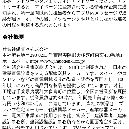
応募エントリーボタンよりまずはエントリーください。エン
トリーすると、マイページに登録されている情報が企業に通
知され、約一週間以内に担当者からアプリ内メッセージで連
絡が届きます。その後、メッセージをやりとりしながら選考
の日程を調整する流れとなります。
会社概要
社名
神保電器株式会社
本社所在地
〒298-0203 千葉県夷隅郡大多喜町森宮438番地1
ホームページ
https://www.jimbodenki.co.jp/
会社紹介
神保電器株式会社は、1918年に創業された、日本の
建築電気設備を支える配線器具メーカーです。スイッチやコ
ンセントなどの電気機械器具の製造・販売を専門とし、100
年以上にわたり高品質な製品を提供し続けています。 本社
工場は千葉県夷隅郡大多喜町に位置し、全国に営業所を展開
しています。従業員数は約370名で、年間売上高は73億7,800
万円（令和7年3月期）に達しています。 当社の製品は、プ
レハブ住宅メーカー、住設機器メーカー、産業機器メーカ
ー、電気工事業者に採用される他、官公庁、建設業者、建築
設計事務所、建築設備設計事務所などから図面指定を受け、
幅広い分野で利用されています。 製品ラインナップには、