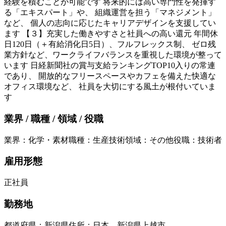
経験を積むことが可能です 将来的には高い専門性を発揮す
る「エキスパート」や、 組織運営を担う「マネジメント」
など、 個人の志向に応じたキャリアデザインを支援してい
ます 【３】充実した働きやすさと社員への高い還元 年間休
日120日（＋有給消化日5日）、フルフレックス制、 ゼロ残
業方針など、ワークライフバランスを重視した環境が整って
います 日経新聞社の賞与支給ランキングTOP10入りの常連
であり、 開放的なフリースペースやカフェを備えた快適な
オフィス環境など、 社員を大切にする風土が根付いていま
す
業界 / 職種 / 領域 / 役職
業界
：
化学・素材
職種
：
生産技術
領域
：
その他
役職
：
技術者
雇用形態
正社員
勤務地
都道府県
：
新潟県
住所
：
日本、新潟県上越市