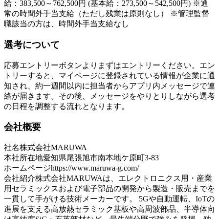
給：383,500～762,500円 (基本給：273,500～542,500円) ※通
常の時間外手当支給（ただし残業は原則なし） ※管理監督
職該当の方は、時間外手当支給なし
選考について
応募エントリーボタンよりまずはエントリーください。エン
トリーすると、マイページに登録されている情報が企業に通
知され、約一週間以内に担当者からアプリ内メッセージで連
絡が届きます。その後、メッセージをやりとりしながら選考
の日程を調整する流れとなります。
会社概要
社名
株式会社MARUWA
本社所在地
愛知県尾張旭市南本地ケ原町3-83
ホームページ
https://www.maruwa-g.com/
会社紹介
株式会社MARUWAは、エレクトロニクス用・産業
用セラミックスおよび電子部品の開発から製造・販売までを
一貫して手がける技術メーカーです。 5Gや自動運転、IoTの
進展を支える高放熱セラミック基板や高周波部品、半導体向