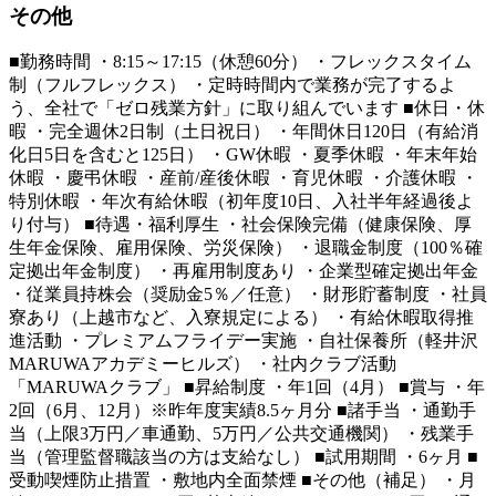
その他
■勤務時間 ・8:15～17:15（休憩60分） ・フレックスタイム
制（フルフレックス） ・定時時間内で業務が完了するよ
う、全社で「ゼロ残業方針」に取り組んでいます ■休日・休
暇 ・完全週休2日制（土日祝日） ・年間休日120日（有給消
化日5日を含むと125日） ・GW休暇 ・夏季休暇 ・年末年始
休暇 ・慶弔休暇 ・産前/産後休暇 ・育児休暇 ・介護休暇 ・
特別休暇 ・年次有給休暇（初年度10日、入社半年経過後よ
り付与） ■待遇・福利厚生 ・社会保険完備（健康保険、厚
生年金保険、雇用保険、労災保険） ・退職金制度（100％確
定拠出年金制度） ・再雇用制度あり ・企業型確定拠出年金
・従業員持株会（奨励金5％／任意） ・財形貯蓄制度 ・社員
寮あり（上越市など、入寮規定による） ・有給休暇取得推
進活動 ・プレミアムフライデー実施 ・自社保養所（軽井沢
MARUWAアカデミーヒルズ） ・社内クラブ活動
「MARUWAクラブ」 ■昇給制度 ・年1回（4月） ■賞与 ・年
2回（6月、12月）※昨年度実績8.5ヶ月分 ■諸手当 ・通勤手
当（上限3万円／車通勤、5万円／公共交通機関） ・残業手
当（管理監督職該当の方は支給なし） ■試用期間 ・6ヶ月 ■
受動喫煙防止措置 ・敷地内全面禁煙 ■その他（補足） ・月