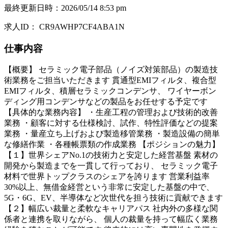
最終更新日時
：
2026/05/14 8:53 pm
求人ID
：
CR9AWHP7CF4ABA1N
仕事内容
【概要】 セラミック電子部品（ノイズ対策部品）の製造技
術業務をご担当いただきます 貫通型EMIフィルタ、複合型
EMIフィルタ、積層セラミックコンデンサ、 ワイヤーボン
ディング用コンデンサなどの製品をお任せする予定です
【具体的な業務内容】 ・生産工程の管理および技術的改善
業務 ・顧客に対する仕様検討、試作、特性評価などの提案
業務 ・量産立ち上げおよび製造移管業務 ・製造設備の簡単
な修繕作業 ・各種帳票類の作成業務 【ポジションの魅力】
【１】世界シェアNo.1の技術力と安定した経営基盤 素材の
開発から製造までを一貫して行っており、 セラミック電子
材料で世界トップクラスのシェアを誇ります 営業利益率
30%以上、無借金経営という非常に安定した基盤の中で、
5G・6G、EV、半導体など次世代を担う技術に貢献できます
【２】幅広い裁量と柔軟なキャリアパス 社内外の多様な関
係者と連携を取りながら、 個人の裁量を持って幅広く業務