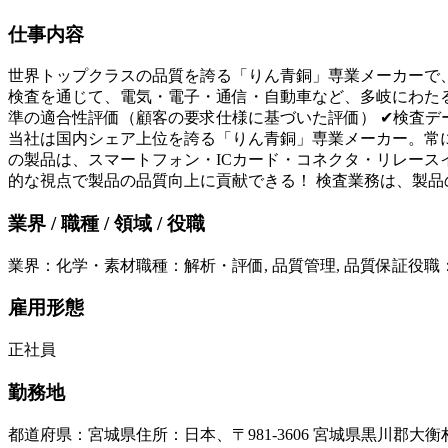
仕事内容
世界トップクラスの品質を誇る「りん青銅」専業メーカーで、
検査を通じて、電気・電子・通信・自動車など、多岐にわたる
準の適合性評価（顧客の要求仕様に基づいた評価） ✔検査デ
当社は国内シェア上位を誇る「りん青銅」専業メーカー。常に
の製品は、スマートフォン・ICカード・コネクタ・リレース
的な視点で製品の品質向上に貢献できる！ 検査業務は、製
業界 / 職種 / 領域 / 役職
業界
：
化学・素材
職種
：
解析・評価, 品質管理, 品質保証
役職
雇用形態
正社員
勤務地
都道府県
：
宮城県
住所
：
日本、〒981-3606 宮城県黒川郡大