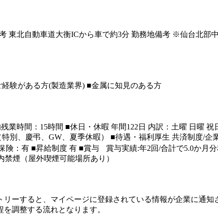
■備考 東北自動車道大衡ICから車で約3分 勤務地備考 ※仙台
経験がある方(製造業界) ■金属に知見のある方
平均残業時間：15時間 ■休日・休暇 年間122日 内訳：土曜 日
他（特別、慶弔、GW、夏季休暇） ■待遇・福利厚生 共済制度/企
険：有 ■昇給制度 有 ■賞与 賞与実績:年2回/合計で5.0か月
地内禁煙（屋外喫煙可能場所あり）
トリーすると、マイページに登録されている情報が企業に通知
程を調整する流れとなります。