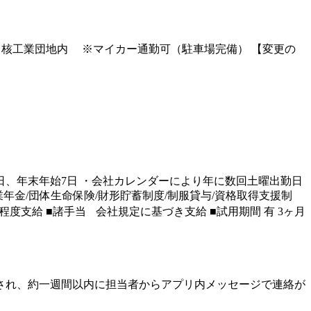
北部中核工業団地内 ※マイカー通勤可（駐車場完備） 【変更の
曜 祝日、年末年始7日 ・会社カレンダーにより年に数回土曜出勤日
業年金/団体生命保険/財形貯蓄制度/制服貸与/資格取得支援制
分程度支給 ■諸手当 会社規定に基づき支給 ■試用期間 有 3ヶ月
され、約一週間以内に担当者からアプリ内メッセージで連絡が