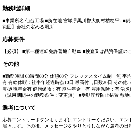
勤務地詳細
■事業所名 仙台工場 ■所在地 宮城県黒川郡大衡村桔梗平2 
範囲】会社の定める場所
応募要件
【必須】 ■第一種運転免許普通自動車 ■検査又は品質保証のご
その他
■勤務時間 08時間00分 休憩60分 フレックスタイム制：無 
有 有給休暇：社半年経過時点10日 最高付与日数20日 その
度/退職年金有 健康保険：有 厚生年金：有 雇用保険：有 労災保
（試用期間中の勤務条件：変更無） ■受動喫煙防止措置 敷
選考について
応募エントリーボタンよりまずはエントリーください。エン
届きます。その後、メッセージをやりとりしながら選考の日