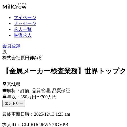
マイページ
メッセージ
求人一覧
厳選求人
会員登録
原
株式会社原田伸銅所
【金属メーカー検査業務】世界トップク
宮城県
解析・評価, 品質管理, 品質保証
年収：350万円〜700万円
エントリー
最終更新日時
：
2025/12/13 1:23 am
求人ID
：
CLLRUCJ6WY7JGVPB