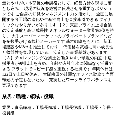
量とやりがい 本部長の参謀役として、経営方針を現場に落
とし込み、 現場の状況を経営に反映させる重要なポジショ
ンです ご自身の知見やマネジメント力を活かし、 全国に展
開する各工場の進化や生産性向上を直接牽引できる ダイナ
ミックなやりがいがあります 【２】東証プライム上場企業
の安定基盤と高い成長性 ミネラルウォーター業界第2位を誇
り、 大手スーパーマーケットのプライベートブランドなど
を多数手がける飲料メーカーです 基本戦略をもとに、新工
場建設やM&Aも推進しており、 低価格を武器に高い成長性
と収益性を実現している、 安定した事業基盤があります
【３】チャレンジングな風土と働きやすい環境の両立 中途
採用者が9割以上を占め、年齢や入社年次に関係なく活躍で
きる フラットでスピード感を重視する社風です 年間休日は
122日で土日祝休み、 大阪梅田の綺麗なオフィス勤務で当面
転勤の予定もないため、 充実したワークライフバランスを
実現できます
業界 / 職種 / 領域 / 役職
業界
：
食品
職種
：
工場長
領域
：
工場長
役職
：
工場長・部長・
役員級