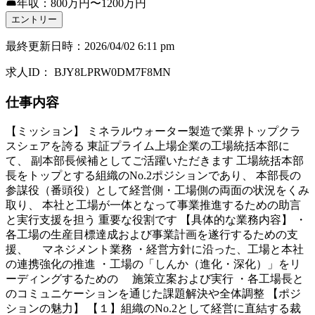
年収：800万円〜1200万円
エントリー
最終更新日時
：
2026/04/02 6:11 pm
求人ID
：
BJY8LPRW0DM7F8MN
仕事内容
【ミッション】 ミネラルウォーター製造で業界トップクラ
スシェアを誇る 東証プライム上場企業の工場統括本部に
て、 副本部長候補としてご活躍いただきます 工場統括本部
長をトップとする組織のNo.2ポジションであり、 本部長の
参謀役（番頭役）として経営側・工場側の両面の状況をくみ
取り、 本社と工場が一体となって事業推進するための助言
と実行支援を担う 重要な役割です 【具体的な業務内容】 ・
各工場の生産目標達成および事業計画を遂行するための支
援、 マネジメント業務 ・経営方針に沿った、工場と本社
の連携強化の推進 ・工場の「しんか（進化・深化）」をリ
ーディングするための 施策立案および実行 ・各工場長と
のコミュニケーションを通じた課題解決や全体調整 【ポジ
ションの魅力】 【１】組織のNo.2として経営に直結する裁