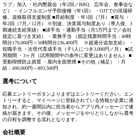
ラブ」加入 ・社内懇親会（年2回／BBQ、忘年会、食事会な
ど） ・インフルエンザ予防接種（年1回） ・OJTでの現場研
修、資格取得支援制度 ■昇給制度 ・年1回（7月） ■賞与 ・
年2回（7月／12月） ※別途、決算賞与制度あり（導入後、3
期連続支給実績） ■諸手当 ・通勤手当（月5万円まで／会社
規定に基づき支給） ・業務手当 （固定残業時間手当：40時
間分170,000円～50時間分236,400円 ※超過分追加支給） ・
役職手当 ・次世代育成手当（子1人につき3,000円／月） ■試
用期間 ・3ヶ月（試用期間中の条件に変更はありません） ■
受動喫煙防止措置 ・屋内全面禁煙 ■その他（補足） ・月
給：490,000円～893,500円
選考について
応募エントリーボタンよりまずはエントリーください。エン
トリーすると、マイページに登録されている情報が企業に通
知され、約一週間以内に担当者からアプリ内メッセージで連
絡が届きます。その後、メッセージをやりとりしながら選考
の日程を調整する流れとなります。
会社概要