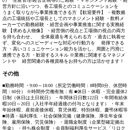
の 生産管理/経営企画等のご経験 ・マネジメント経験 ・経
営方針に沿いつつ、各工場長とのコミュニケーションを
うまく取りながら事業推進できる方 【歓迎要件】 ・複数拠
点の工場統括や工場長としてのマネジメント経験 ・飲料メ
ーカーでの勤務経験 ・経営企画や事業推進に関する実務経
験 【求める人物像】 ・経営側の視点と工場側の視点の両方
を持ち合わせ、 全体最適を考えられる方 ・過去に執着せ
ず、変化へのスピーディーな対応や行動力を 発揮できる
方 ・高いコミュニケーション能力を活かし、周囲と円滑に
連携できる方 ・歓迎するスキル ※業務に関連するマネジメ
ントや 経営関連の各種資格をお持ちの方は活かせます！
その他
■勤務時間 ・9:00～18:00（所定労働時間：8時間0分、休憩時
間：60分） ※時間外労働有無：有 ■休日・休暇 ・完全週休2
日制（休日は土日祝日） ・年間休日日数122日 ・年間有給休
暇10日～20日（入社半年経過後の付与となります） ・年末
年始休暇、産前産後休暇、育児休暇、特別休暇、慶弔休暇等
■待遇・福利厚生 ・社会保険完備（健康保険、厚生年金保
険、雇用保険、労災保険） ・退職金制度（企業型確定拠出
年金） ・持ち株会制度 ・会員制福利厚生サービス「リロク