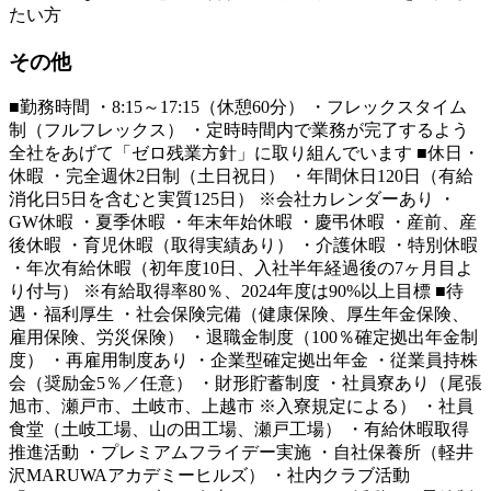
たい方
その他
■勤務時間 ・8:15～17:15（休憩60分） ・フレックスタイム
制（フルフレックス） ・定時時間内で業務が完了するよう
全社をあげて「ゼロ残業方針」に取り組んでいます ■休日・
休暇 ・完全週休2日制（土日祝日） ・年間休日120日（有給
消化日5日を含むと実質125日） ※会社カレンダーあり ・
GW休暇 ・夏季休暇 ・年末年始休暇 ・慶弔休暇 ・産前、産
後休暇 ・育児休暇（取得実績あり） ・介護休暇 ・特別休暇
・年次有給休暇（初年度10日、入社半年経過後の7ヶ月目よ
り付与） ※有給取得率80％、2024年度は90%以上目標 ■待
遇・福利厚生 ・社会保険完備（健康保険、厚生年金保険、
雇用保険、労災保険） ・退職金制度（100％確定拠出年金制
度） ・再雇用制度あり ・企業型確定拠出年金 ・従業員持株
会（奨励金5％／任意） ・財形貯蓄制度 ・社員寮あり（尾張
旭市、瀬戸市、土岐市、上越市 ※入寮規定による） ・社員
食堂（土岐工場、山の田工場、瀬戸工場） ・有給休暇取得
推進活動 ・プレミアムフライデー実施 ・自社保養所（軽井
沢MARUWAアカデミーヒルズ） ・社内クラブ活動