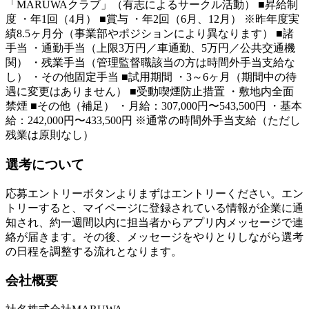
「MARUWAクラブ」（有志によるサークル活動） ■昇給制
度 ・年1回（4月） ■賞与 ・年2回（6月、12月） ※昨年度実
績8.5ヶ月分（事業部やポジションにより異なります） ■諸
手当 ・通勤手当（上限3万円／車通勤、5万円／公共交通機
関） ・残業手当（管理監督職該当の方は時間外手当支給な
し） ・その他固定手当 ■試用期間 ・3～6ヶ月（期間中の待
遇に変更はありません） ■受動喫煙防止措置 ・敷地内全面
禁煙 ■その他（補足） ・月給：307,000円〜543,500円 ・基本
給：242,000円〜433,500円 ※通常の時間外手当支給（ただし
残業は原則なし）
選考について
応募エントリーボタンよりまずはエントリーください。エン
トリーすると、マイページに登録されている情報が企業に通
知され、約一週間以内に担当者からアプリ内メッセージで連
絡が届きます。その後、メッセージをやりとりしながら選考
の日程を調整する流れとなります。
会社概要