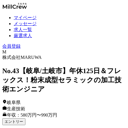
マイページ
メッセージ
求人一覧
厳選求人
会員登録
M
株式会社MARUWA
No.43【岐阜/土岐市】年休125日＆フレ
ックス！粉末成型セラミックの加工技
術エンジニア
岐阜県
生産技術
年収：580万円〜990万円
エントリー