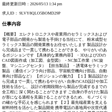
最終更新日時
：
2026/05/13 1:34 pm
求人ID
：
9LVY8QLO5BOMD29P
仕事内容
【概要】 エレクトロニクスや産業用のセラミックスおよび
電子部品の開発から製造を手掛ける当社にて、 粉末成型セ
ラミックス製品の開発業務をお任せいたします 製品設計か
ら完成品まで一貫して携わることができる、 やりがいのあ
るポジションです 【具体的な業務内容】 ・3Dおよび2Dの
CAD図面作成（加工図、金型図） ・NC加工作業（NC旋
盤、マシニングセンタ） 【担当製品】 ・誘電体セラミック
製品 （通信インフラ向け部品、宇宙航空機向け部品、自動
車向け部品など） 【ポジションの魅力】 【１】製品設計か
ら完成まで一貫して携わるやりがい 自身のCAD設計や加工
技術を活かし、 設計の初期段階から製品が完成するまでの
全工程に 深く関わることができます ご自身の手がけた製品
が形になる過程を見届けることができるため、 モノづくり
の確かな手応えを感じられます 【２】最先端産業を支える
材料特性を活かした製品開発 携帯電話の基地局や次世代通