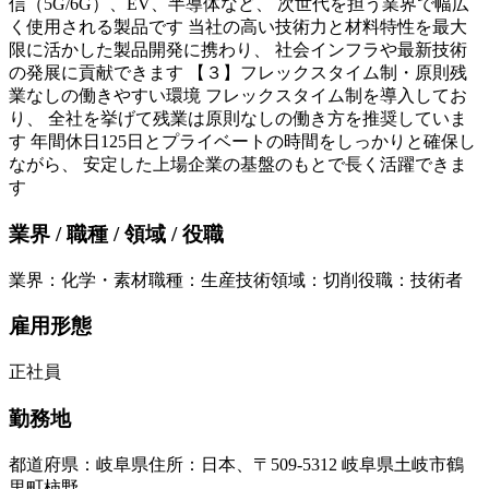
信（5G/6G）、EV、半導体など、 次世代を担う業界で幅広
く使用される製品です 当社の高い技術力と材料特性を最大
限に活かした製品開発に携わり、 社会インフラや最新技術
の発展に貢献できます 【３】フレックスタイム制・原則残
業なしの働きやすい環境 フレックスタイム制を導入してお
り、 全社を挙げて残業は原則なしの働き方を推奨していま
す 年間休日125日とプライベートの時間をしっかりと確保し
ながら、 安定した上場企業の基盤のもとで長く活躍できま
す
業界 / 職種 / 領域 / 役職
業界
：
化学・素材
職種
：
生産技術
領域
：
切削
役職
：
技術者
雇用形態
正社員
勤務地
都道府県
：
岐阜県
住所
：
日本、〒509-5312 岐阜県土岐市鶴
里町柿野