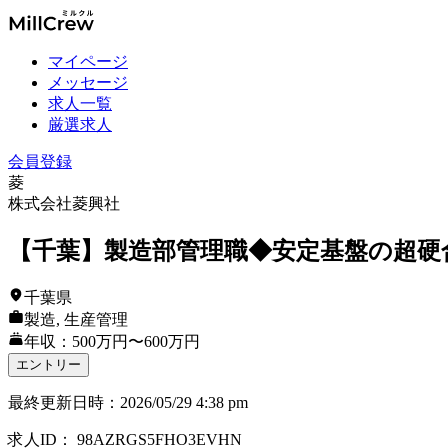
マイページ
メッセージ
求人一覧
厳選求人
会員登録
菱
株式会社菱興社
【千葉】製造部管理職◆安定基盤の超硬
千葉県
製造, 生産管理
年収：500万円〜600万円
エントリー
最終更新日時
：
2026/05/29 4:38 pm
求人ID
：
98AZRGS5FHO3EVHN