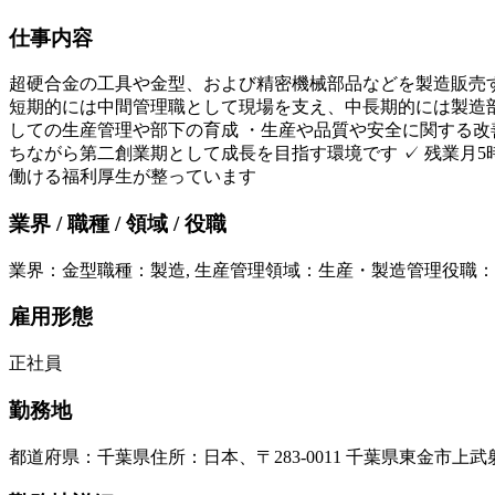
仕事内容
超硬合金の工具や金型、および精密機械部品などを製造販売
短期的には中間管理職として現場を支え、中長期的には製造部
しての生産管理や部下の育成 ・生産や品質や安全に関する改善
ちながら第二創業期として成長を目指す環境です ✓ 残業月5
働ける福利厚生が整っています
業界 / 職種 / 領域 / 役職
業界
：
金型
職種
：
製造, 生産管理
領域
：
生産・製造管理
役職
：
雇用形態
正社員
勤務地
都道府県
：
千葉県
住所
：
日本、〒283-0011 千葉県東金市上