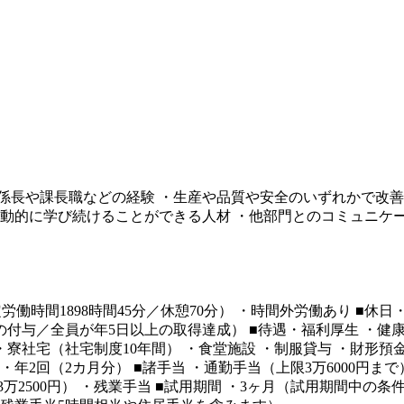
係長や課長職などの経験 ・生産や品質や安全のいずれかで改善
能動的に学び続けることができる人材 ・他部門とのコミュニケ
総所定労働時間1898時間45分／休憩70分） ・時間外労働あり 
過後の付与／全員が年5日以上の取得達成） ■待遇・福利厚生 ・健
寮社宅（社宅制度10年間） ・食堂施設 ・制服貸与 ・財形預
与 ・年2回（2カ月分） ■諸手当 ・通勤手当（上限3万6000円
～3万2500円） ・残業手当 ■試用期間 ・3ヶ月（試用期間中の