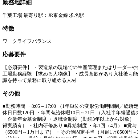
勤務地詳細
千葉工場 最寄り駅：JR東金線 求名駅
特徴
ワークライフバランス
応募要件
【必須要件】 ・製造業の現場での生産管理またはリーダーや
工場勤務経験 【求める人物像】 ・成長意欲があり入社後も
識を持って業務に取り組める人材
その他
■勤務時間 ・8:05～17:00 （1年単位の変形労働時間制／
休日日数120日 ・年間有給休暇10日～21日 （入社半年経
・企業年金基金制度 ・退職金制度（勤続3年以上から対象） ・
得実績有） ・社内研修あり ■昇給制度 ・年1回（4月） ■賞
（6500円～1万円まで） ・その他固定手当（月額1万8500円