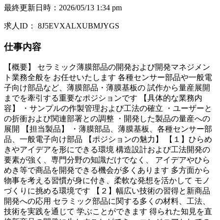
最終更新日時
：
2026/05/13 1:34 pm
求人ID
：
8J5EVXALXUBMJYGS
仕事内容
【概要】 セラミック薄膜部品の開発および開発マネジメン
ト業務全般を お任せいたします 各種センサー部品や一般電
子向け部品など、薄膜部品・薄膜基板の 試作から量産展開
までを牽引する重要なポジションです 【具体的な業務内
容】 ・サンプルの作製管理および工法の確立 ・ユーザーと
の折衝および関連部署との調整 ・開発した製品の量産への
展開 【担当製品】 ・薄膜部品、薄膜基板、各種センサー部
品、一般電子向け部品 【ポジションの魅力】 【１】ひらめ
きやアイデアを形にできる環境 構造設計および工法開発の
要素が強く、専門分野の知識だけでなく、 アイデアやひら
めき等で商品を開発できる機会が多くあります 多方面から
物事を考える習慣が身に付き、柔軟な発想を活かして モノ
づくりに挑める環境です 【２】幅広い技術の習得と新商品
開発への応用 セラミック部品に関する多くの材料、工法、
技術を実践を通じて 学ぶことができます 得られた知見を直