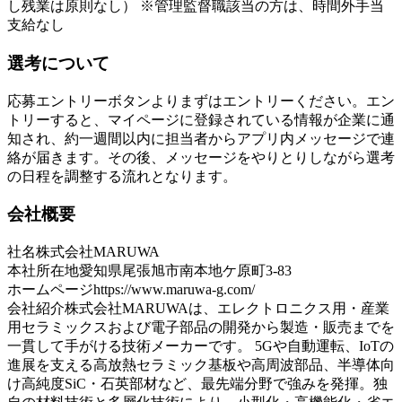
し残業は原則なし） ※管理監督職該当の方は、時間外手当
支給なし
選考について
応募エントリーボタンよりまずはエントリーください。エン
トリーすると、マイページに登録されている情報が企業に通
知され、約一週間以内に担当者からアプリ内メッセージで連
絡が届きます。その後、メッセージをやりとりしながら選考
の日程を調整する流れとなります。
会社概要
社名
株式会社MARUWA
本社所在地
愛知県尾張旭市南本地ケ原町3-83
ホームページ
https://www.maruwa-g.com/
会社紹介
株式会社MARUWAは、エレクトロニクス用・産業
用セラミックスおよび電子部品の開発から製造・販売までを
一貫して手がける技術メーカーです。 5Gや自動運転、IoTの
進展を支える高放熱セラミック基板や高周波部品、半導体向
け高純度SiC・石英部材など、最先端分野で強みを発揮。独