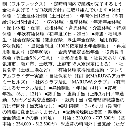
制（フルフレックス） ・定時時間内で業務が完了するよう
全社をあげて「ゼロ残業方針」に取り組んでいます ■休日・
休暇 ・完全週休2日制（土日祝日） ・年間休日125日（※有
給消化日5日含む） ・GW休暇 ・夏季休暇 ・年末年始休暇
・慶弔休暇 ・産前、産後休暇 ・育児休暇 ・介護休暇 ・特別
休暇 ・年次有給休暇（初年度10日～20日） ■待遇・福利厚
生 ・社会保険完備（健康保険、厚生年金保険、雇用保険、
労災保険） ・退職金制度（100％確定拠出年金制度） ・再雇
用制度あり（定年60歳） ・企業型確定拠出年金 ・従業員持
株会（奨励金5％／任意） ・財形貯蓄制度 ・社員寮あり（尾
張旭市、瀬戸市、土岐市、上越市 ※入寮規定による） ・社
員食堂（土岐工場など） ・有給休暇取得推進活動 ・プレミ
アムフライデー実施 ・自社保養所（軽井沢MARUWAアカデ
ミーヒルズ） ・社内クラブ活動「MARUWAクラブ」（有志
によるサークル活動） ■昇給制度 ・年1回（4月） ■賞与 ・
年2回（6月、12月） ■諸手当 ・通勤手当（上限3万円／車通
勤、5万円／公共交通機関） ・残業手当（管理監督職該当の
方は時間外手当支給なし） ■試用期間 ・3～6ヶ月（期間中
の待遇に変更はありません） ■受動喫煙防止措置 ・敷地内
全面禁煙 ■その他（補足） ・月給：339,000～707,500円 （基
本給：254,000～512,500円） ※通常の時間外手当支給（ただ