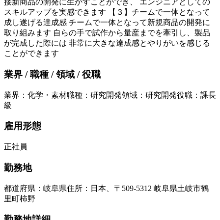
接新商品の開発に生かすことができ、 エンジニアとしての
スキルアップを実感できます 【３】チームで一体となって
成し遂げる達成感 チームで一体となって新規商品の開発に
取り組みます 自らの手で試作から量産までを牽引し、製品
が完成した際には 非常に大きな達成感とやりがいを感じる
ことができます
業界 / 職種 / 領域 / 役職
業界
：
化学・素材
職種
：
研究開発
領域
：
研究開発
役職
：
課長
級
雇用形態
正社員
勤務地
都道府県
：
岐阜県
住所
：
日本、〒509-5312 岐阜県土岐市鶴
里町柿野
勤務地詳細