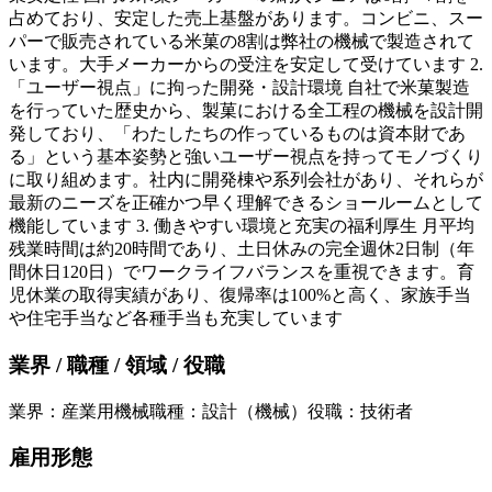
占めており、安定した売上基盤があります。コンビニ、スー
パーで販売されている米菓の8割は弊社の機械で製造されて
います。大手メーカーからの受注を安定して受けています 2.
「ユーザー視点」に拘った開発・設計環境 自社で米菓製造
を行っていた歴史から、製菓における全工程の機械を設計開
発しており、「わたしたちの作っているものは資本財であ
る」という基本姿勢と強いユーザー視点を持ってモノづくり
に取り組めます。社内に開発棟や系列会社があり、それらが
最新のニーズを正確かつ早く理解できるショールームとして
機能しています 3. 働きやすい環境と充実の福利厚生 月平均
残業時間は約20時間であり、土日休みの完全週休2日制（年
間休日120日）でワークライフバランスを重視できます。育
児休業の取得実績があり、復帰率は100%と高く、家族手当
や住宅手当など各種手当も充実しています
業界 / 職種 / 領域 / 役職
業界
：
産業用機械
職種
：
設計（機械）
役職
：
技術者
雇用形態