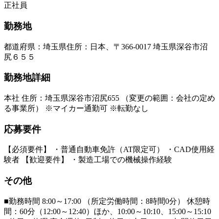
正社員
勤務地
都道府県
：
埼玉県
住所
：
日本、〒366-0017 埼玉県深谷市沼
尻６５５
勤務地詳細
本社 住所：埼玉県深谷市沼尻655 （変更の範囲：会社の定め
る事業所） ※マイカー通勤可 ※転勤なし
応募要件
【必須要件】 ・普通自動車免許（AT限定可） ・CAD使用経
験者 【歓迎要件】 ・製造工場での機械操作経験
その他
■勤務時間 8:00～17:00 （所定労働時間：8時間0分） 休憩時
間：60分（12:00～12:40）ほか、10:00～10:10、15:00～15:10