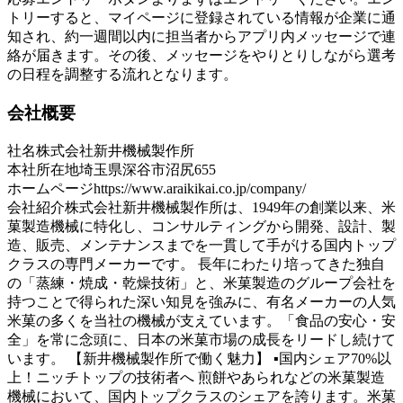
トリーすると、マイページに登録されている情報が企業に通
知され、約一週間以内に担当者からアプリ内メッセージで連
絡が届きます。その後、メッセージをやりとりしながら選考
の日程を調整する流れとなります。
会社概要
社名
株式会社新井機械製作所
本社所在地
埼玉県深谷市沼尻655
ホームページ
https://www.araikikai.co.jp/company/
会社紹介
株式会社新井機械製作所は、1949年の創業以来、米
菓製造機械に特化し、コンサルティングから開発、設計、製
造、販売、メンテナンスまでを一貫して手がける国内トップ
クラスの専門メーカーです。 長年にわたり培ってきた独自
の「蒸練・焼成・乾燥技術」と、米菓製造のグループ会社を
持つことで得られた深い知見を強みに、有名メーカーの人気
米菓の多くを当社の機械が支えています。「食品の安心・安
全」を常に念頭に、日本の米菓市場の成長をリードし続けて
います。 【新井機械製作所で働く魅力】 ▪国内シェア70%以
上！ニッチトップの技術者へ 煎餅やあられなどの米菓製造
機械において、国内トップクラスのシェアを誇ります。米菓