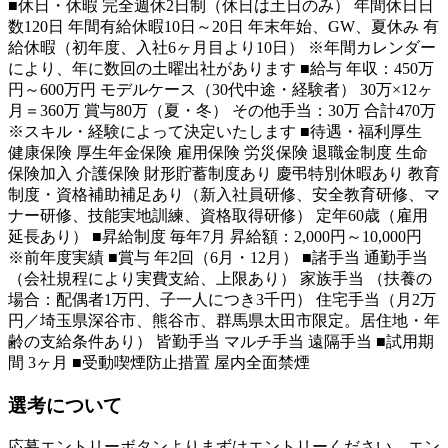
■休日・休暇 完全週休2日制（休日は土日のみ） 年間休日日
数120日 年間有給休暇10日～20日 年末年始、GW、夏休み 有
給休暇（初年度、入社6ヶ月目より10日） ※年間カレンダー
により、年に数回の土曜出社があります ■給与 年収：450万
円～600万円 モデルケース（30代中途・経験者） 30万×12ヶ
月＝360万 賞与80万（夏・冬） その他手当：30万 合計470万
※スキル・経験によって決定いたします ■待遇・福利厚生
健康保険 厚生年金保険 雇用保険 労災保険 退職金制度 生命
保険加入 介護保険 財形貯蓄制度あり 慶弔特別休暇あり 教育
制度・資格補助補足あり（新入社員研修、安全教育研修、マ
ナー研修、技能実地訓練、資格取得研修） 定年60歳（雇用
延長あり） ■昇給制度 毎年7月 昇給額：2,000円～10,000円
※前年度実績 ■賞与 年2回（6月・12月） ■諸手当 通勤手当
（会社規程により実費支給、上限あり） 家族手当 （扶養の
場合：配偶者1万円、子一人につき3千円） 住宅手当（月2万
円／埼玉県深谷市、熊谷市、群馬県太田市限定。居住地・年
齢の支給条件あり） 皆勤手当 マルチ手当 遠隔手当 ■試用期
間 3ヶ月 ■受動喫煙防止措置 屋内全面禁煙
選考について
応募エントリーボタンよりまずはエントリーください。エン