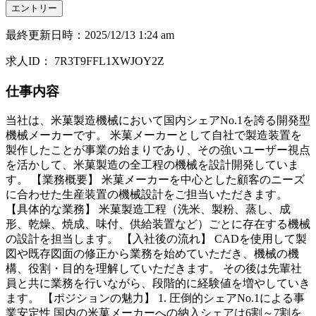
エントリー
最終更新日時
：
2025/12/13 1:24 am
求人ID
：
7R3T9FFL1XWJOY2Z
仕事内容
当社は、米菓製造機械において国内シェアNo.1を誇る開発型
機械メーカーです。 米菓メーカーとして自社で製造装置を
製作したことが事業の始まりであり、その強いユーザー視点
を活かして、米菓製造の全工程の機械を設計開発していま
す。 【業務概要】 米菓メーカーを中心とした顧客のニーズ
に合わせた生産装置の機械設計をご担当いただきます。
【具体的な業務】 米菓製造工程（洗米、製粉、蒸し、成
形、乾燥、焼成、味付、供給装置など）ごとに存在する機械
の設計を担当します。 【入社後の流れ】 CADを使用して製
図や既存図面の修正から業務を始めていただき、機械の機
構、役割・目的を理解していただきます。 その後は先輩社
員と共に業務を行いながら、段階的に経験値を増やしていき
ます。 【ポジションの魅力】 1. 圧倒的シェアNo.1による事
業安定性 国内の米菓メーカーへの納入シェアは6割～7割を