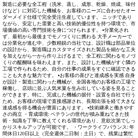
製造に必要な全工程（洗米、蒸し、成形、乾燥、焼成、味付
けなど）に対応した機械を、お客様のニーズに合わせたオー
ダーメイド仕様で完全受注生産しています。 ニッチであり
ながら、安定した需要と高い技術的優位性を持つ環境で、市
場価値の高い専門技術を身につけられます。 ▪分業化され
ず、最初から最後までモノづくりに携わる 大手メーカーで
は分業化が進む中、少数精鋭の当社では、設計職は部品単位
の設計から、製造職はカスタマイズされた製品を細かな工夫
を加えながら一から作り上げるまで、全工程に関わるモノづ
くりの醍醐味を味わえます。また、設計した機械がすぐ隣の
工場で作られるため、自分の仕事の成果をすぐに確認できる
ことも大きな魅力です。 ▪お客様の喜びと達成感を実感 自身
が設計・製造に関わった機械が、全国各地のお客様の工場で
稼働し、店頭に並ぶ人気米菓を生み出している姿を見ること
ができます。特に、完成した機械の据付・設置を自社で行う
ため、お客様の現場で直接感謝され、長期出張を経て大きな
達成感を得る機会が豊富にあります。 ▪技術継承と働きやす
さの両立 ・育成環境: ベテランの世代が積み重ねてきた技
術・知識を丁寧に教えてくれる環境があり、意欲次第でしっ
かりスキルアップが可能です。 ・ワークライフバランス: 年
間休日120日以上（完全週休二日制：土日）で、残業は繁忙