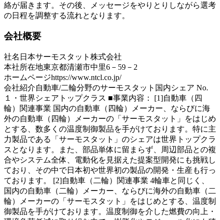
絡が届きます。その後、メッセージをやりとりしながら選考
の日程を調整する流れとなります。
会社概要
社名
日本サーモスタット株式会社
本社所在地
東京都清瀬市中里6－59－2
ホームページ
https://www.ntcl.co.jp/
会社紹介
自動車/二輪分野のサーモスタット国内シェア No.
１・世界シェアトップクラス ■事業内容： [1]自動車（四
輪）関連事業 国内の自動車（四輪）メーカー、ならびに海
外の自動車（四輪）メーカーの「サーモスタット」をはじめ
とする、数多くの温度制御製品を手がけております。特に主
力製品である「サーモスタット」のシェアは世界トップクラ
スとなります。また、部品単体に留まらず、周辺部品との複
合やシステム全体、電動化を見据えた提案型開発にも挑戦し
ており、その中で日本初や世界初の製品の開発・生産も行っ
ております。 [2]自動車（二輪）関連事業 4輪車と同じく、
国内の自動車（二輪）メーカー、ならびに海外の自動車（二
輪）メーカーの「サーモスタット」をはじめとする、温度制
御製品を手がけております。温度制御を介した燃費の向上・