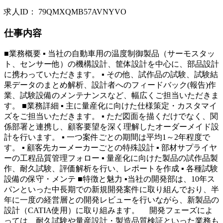
求人ID
：
79QMXQMB57AVNYVO
仕事内容
■業務概要 ▪ 当社の自動車用の温度制御製品（サーモスタッ
ト、センサー他）の機構設計、筐体設計を中心に、部品設計
に携わっていただきます。 ▪ その他、試作品の試験、試験結
果データのまとめ解析、設計者へのフィードバック(報告)作
業、試験設備のメンテナンスなど、幅広くご担当いただきま
す。 ■業務詳細 ▪ 主に量産化に向けた仕様策定・カスタマイ
ズをご担当いただきます。 ▪ ただ図面を描くだけでなく、関
係部署と連携し、顧客要望を深く理解したオーダーメイド設
計を行います。 ▪ 一つ案件ごとの期間は平均1～2年程度で
す。 ▪ 顧客先カーメーカーごとの特殊設計 ▪ 部材サプライヤ
ーの工程品質管理フォロー ▪ 量産化に向けた製品の試作品製
作、耐久試験、評価解析を行い、レポートを作成 ▪ 各種試験
設備の保守・メンテ ■特徴と魅力 ▪当社の開発部は、10年ス
パンといった中長期での新規開発案件に取り組んでおり、半
年に一度の経営層との開発レビューを行いながら、新製品の
設計（CATIA使用）に取り組みます。 開発フェーズによ
っては、耐久試験や量産設計・製造品質検証といった業務も