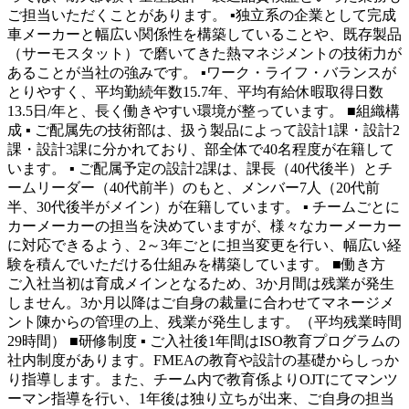
ご担当いただくことがあります。 ▪独立系の企業として完成
車メーカーと幅広い関係性を構築していることや、既存製品
（サーモスタット）で磨いてきた熱マネジメントの技術力が
あることが当社の強みです。 ▪ワーク・ライフ・バランスが
とりやすく、平均勤続年数15.7年、平均有給休暇取得日数
13.5日/年と、長く働きやすい環境が整っています。 ■組織構
成 ▪ ご配属先の技術部は、扱う製品によって設計1課・設計2
課・設計3課に分かれており、部全体で40名程度が在籍して
います。 ▪ ご配属予定の設計2課は、課長（40代後半）とチ
ームリーダー（40代前半）のもと、メンバー7人（20代前
半、30代後半がメイン）が在籍しています。 ▪ チームごとに
カーメーカーの担当を決めていますが、様々なカーメーカー
に対応できるよう、2～3年ごとに担当変更を行い、幅広い経
験を積んでいただける仕組みを構築しています。 ■働き方
ご入社当初は育成メインとなるため、3か月間は残業が発生
しません。3か月以降はご自身の裁量に合わせてマネージメ
ント陳からの管理の上、残業が発生します。（平均残業時間
29時間） ■研修制度 ▪ ご入社後1年間はISO教育プログラムの
社内制度があります。FMEAの教育や設計の基礎からしっか
り指導します。また、チーム内で教育係よりOJTにてマンツ
ーマン指導を行い、1年後は独り立ちが出来、ご自身の担当