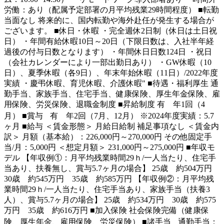
労働：あり（配属予定部署の月平均残業29時間程度） ■転勤
当面なし 将来的に、国内転勤や海外赴任が発生する場合が
ございます。 ■休日・休暇 ・完全週休2日制（休日は土日祝
日） ・年間有給休暇10日～20日（下限日数は、入社半年経
過後の付与日数となります） ・年間休日日数124日 ・祝日
（会社カレンダーにより一部出勤日あり） ・GW休暇（10
日）、夏季休暇（各9日）、年末年始休暇（11日）/2022年度
実績 ・慶弔休暇、育児休暇、介護休暇" ■待遇・福利厚生 通
勤手当、家族手当、住宅手当、健康保険、厚生年金保険、雇
用保険、労災保険、退職金制度 ■昇給制度 有 年1回（4
月） ■賞与 有 年2回（7月、12月） ※2024年度実績：5.7
ヶ月 ■給与 ＜賃金形態＞ 月給日給制 補足事項なし ＜賃金内
訳＞ 月額（基本給）：226,000円～270,000円 その他固定手
当/月：5,000円 ＜想定月額＞ 231,000円～275,000円 ■年収モ
デル 【年収例①：月平均残業時間29ｈ/一人当たり、住宅手
当あり、扶養無し、賞与5.7ヶ月の場合】 25歳 約504万円
30歳 約545万円 35歳 約585万円 【年収例②：月平均残
業時間29ｈ/一人当たり、住宅手当あり、家族手当（扶養3
人）、賞与5.7ヶ月の場合】 25歳 約534万円 30歳 約575
万円 35歳 約616万円 ■加入保険 社会保険完備（健康保
険、厚生年金、雇用保険、労災保険） ■諸手当 通勤手当：