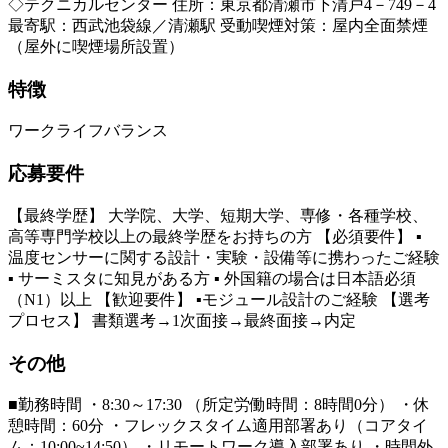
◇テクニカルセンター 住所：東京都清瀬市下清戸4－749－4
最寄駅：西武池袋線／清瀬駅 受動喫煙対策：屋内全面禁煙
（屋外に喫煙場所設置）
特徴
ワークライフバランス
応募要件
【最終学歴】 大学院、大学、短期大学、専修・各種学校、
高等専門学校以上の最終学歴をお持ちの方 【必須要件】 ▪
温度センサーに関する設計・実験・設備等に携わったご経験
▪ サーミスタに知見がある方 ▪ 外国籍の場合は日本語必須
（N1）以上 【歓迎要件】 ▪モジュール設計のご経験 【選考
プロセス】 書類選考→1次面接→最終面接→内定
その他
■勤務時間 ・8:30～17:30 （所定労働時間：8時間0分） ・休
憩時間：60分 ・フレックスタイム適用部署あり（コアタイ
ム：10:00~14:50） ・リモートワーク導入部署あり ・時間外