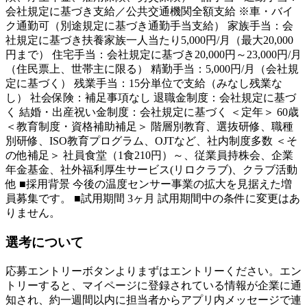
会社規定に基づき支給／公共交通機関全額支給 ※車・バイ
ク通勤可（別途規定に基づき通勤手当支給） 家族手当：会
社規定に基づき扶養家族一人当たり5,000円/月（最大20,000
円まで） 住宅手当：会社規定に基づき20,000円～23,000円/月
（住民票上、世帯主に限る） 精勤手当：5,000円/月（会社規
定に基づく） 残業手当：15分単位で支給（みなし残業な
し） 社会保険：補足事項なし 退職金制度：会社規定に基づ
く 結婚・出産祝い金制度：会社規定に基づく ＜定年＞ 60歳
＜教育制度・資格補助補足＞ 階層別教育、選抜研修、職種
別研修、ISO教育プログラム、OJTなど、社内制度多数 ＜そ
の他補足＞ 社員食堂（1食210円）～、従業員持株会、企業
年金基金、社外福利厚生サービス(リロクラブ)、クラブ活動
他 ■採用背景 今後の温度センサー事業の拡大を見据えた増
員募集です。 ■試用期間 3ヶ月 試用期間中の条件に変更はあ
りません。
選考について
応募エントリーボタンよりまずはエントリーください。エン
トリーすると、マイページに登録されている情報が企業に通
知され、約一週間以内に担当者からアプリ内メッセージで連