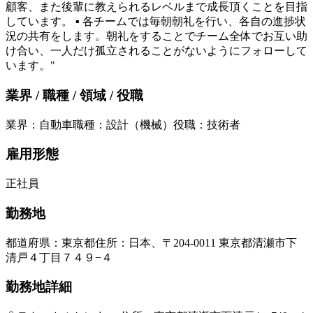
顧客、また後輩に教えられるレベルまで成長頂くことを目指
しています。 ▪ 各チームでは毎朝朝礼を行い、各自の進捗状
況の共有をします。朝礼をすることでチーム全体でお互い助
け合い、一人だけ孤立されることがないようにフォローして
います。"
業界 / 職種 / 領域 / 役職
業界
：
自動車
職種
：
設計（機械）
役職
：
技術者
雇用形態
正社員
勤務地
都道府県
：
東京都
住所
：
日本、〒204-0011 東京都清瀬市下
清戸４丁目７４９−４
勤務地詳細