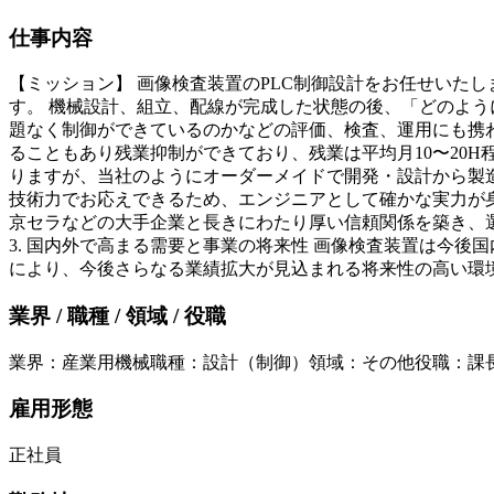
仕事内容
【ミッション】 画像検査装置のPLC制御設計をお任せいた
す。 機械設計、組立、配線が完成した状態の後、「どのよう
題なく制御ができているのかなどの評価、検査、運用にも携わ
ることもあり残業抑制ができており、残業は平均月10〜20H
りますが、当社のようにオーダーメイドで開発・設計から製
技術力でお応えできるため、エンジニアとして確かな実力が身
京セラなどの大手企業と長きにわたり厚い信頼関係を築き、
3. 国内外で高まる需要と事業の将来性 画像検査装置は今
により、今後さらなる業績拡大が見込まれる将来性の高い環
業界 / 職種 / 領域 / 役職
業界
：
産業用機械
職種
：
設計（制御）
領域
：
その他
役職
：
課
雇用形態
正社員