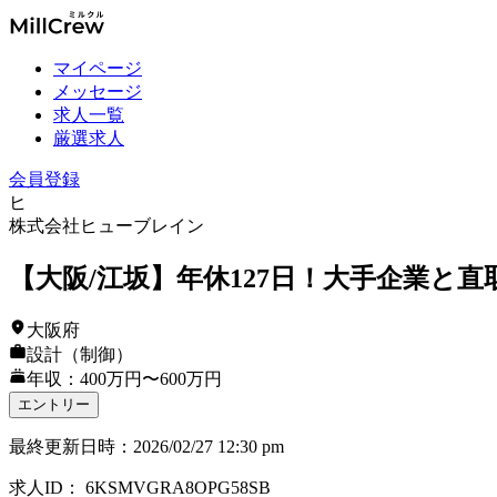
マイページ
メッセージ
求人一覧
厳選求人
会員登録
ヒ
株式会社ヒューブレイン
【大阪/江坂】年休127日！大手企業と直
大阪府
設計（制御）
年収：400万円〜600万円
エントリー
最終更新日時
：
2026/02/27 12:30 pm
求人ID
：
6KSMVGRA8OPG58SB