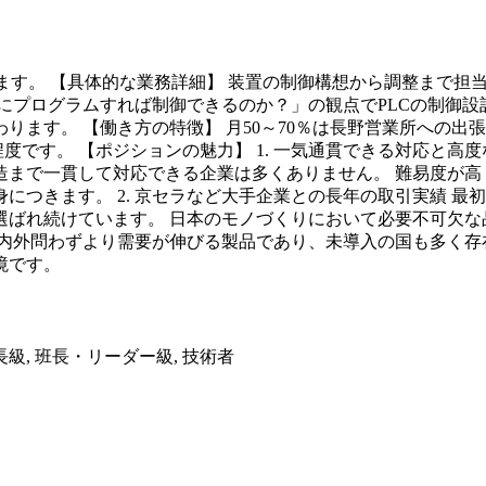
します。 【具体的な業務詳細】 装置の制御構想から調整まで
にプログラムすれば制御できるのか？」の観点でPLCの制御設
ります。 【働き方の特徴】 月50～70％は長野営業所への
程度です。 【ポジションの魅力】 1. 一気通貫できる対応と
造まで一貫して対応できる企業は多くありません。 難易度が高
につきます。 2. 京セラなど大手企業との長年の取引実績 
選ばれ続けています。 日本のモノづくりにおいて必要不可欠な
後国内外問わずより需要が伸びる製品であり、未導入の国も多く
境です。
長級, 班長・リーダー級, 技術者