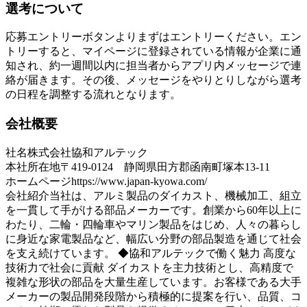
選考について
応募エントリーボタンよりまずはエントリーください。エン
トリーすると、マイページに登録されている情報が企業に通
知され、約一週間以内に担当者からアプリ内メッセージで連
絡が届きます。その後、メッセージをやりとりしながら選考
の日程を調整する流れとなります。
会社概要
社名
株式会社協和アルテック
本社所在地
〒419-0124 静岡県田方郡函南町塚本13-11
ホームページ
https://www.japan-kyowa.com/
会社紹介
当社は、アルミ製品のダイカスト、機械加工、組立
を一貫して手がける部品メーカーです。創業から60年以上に
わたり、二輪・四輪車やマリン製品をはじめ、人々の暮らし
に身近な家電製品など、幅広い分野の部品製造を通じて社会
を支え続けています。 ◆協和アルテックで働く魅力 高度な
技術力で社会に貢献 ダイカストを主力技術とし、高精度で
複雑な形状の部品を大量生産しています。お客様である大手
メーカーの製品開発段階から積極的に提案を行い、品質、コ