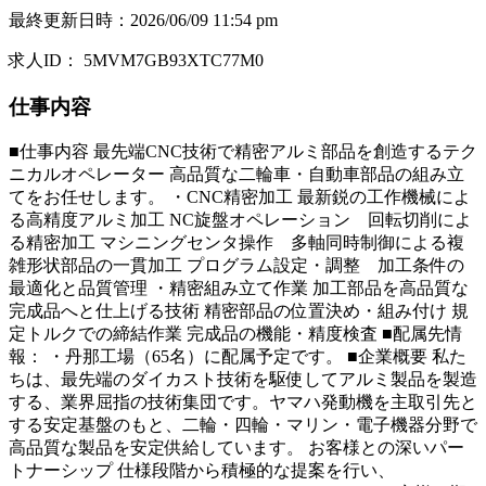
最終更新日時
：
2026/06/09 11:54 pm
求人ID
：
5MVM7GB93XTC77M0
仕事内容
■仕事内容 最先端CNC技術で精密アルミ部品を創造するテク
ニカルオペレーター 高品質な二輪車・自動車部品の組み立
てをお任せします。 ・CNC精密加工 最新鋭の工作機械によ
る高精度アルミ加工 NC旋盤オペレーション 回転切削によ
る精密加工 マシニングセンタ操作 多軸同時制御による複
雑形状部品の一貫加工 プログラム設定・調整 加工条件の
最適化と品質管理 ・精密組み立て作業 加工部品を高品質な
完成品へと仕上げる技術 精密部品の位置決め・組み付け 規
定トルクでの締結作業 完成品の機能・精度検査 ■配属先情
報： ・丹那工場（65名）に配属予定です。 ■企業概要 私た
ちは、最先端のダイカスト技術を駆使してアルミ製品を製造
する、業界屈指の技術集団です。ヤマハ発動機を主取引先と
する安定基盤のもと、二輪・四輪・マリン・電子機器分野で
高品質な製品を安定供給しています。 お客様との深いパー
トナーシップ 仕様段階から積極的な提案を行い、