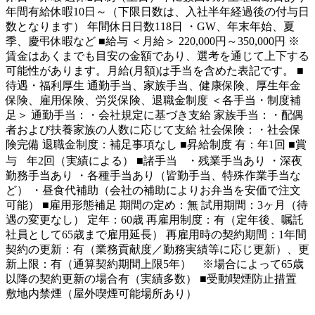
年間有給休暇10日～（下限日数は、入社半年経過後の付与日
数となります） 年間休日日数118日 ・GW、年末年始、夏
季、慶弔休暇など ■給与 ＜月給＞ 220,000円～350,000円 ※
賃金はあくまでも目安の金額であり、選考を通じて上下する
可能性があります。月給(月額)は手当を含めた表記です。 ■
待遇・福利厚生 通勤手当、家族手当、健康保険、厚生年金
保険、雇用保険、労災保険、退職金制度 ＜各手当・制度補
足＞ 通勤手当：・会社規定に基づき支給 家族手当：・配偶
者および扶養家族の人数に応じて支給 社会保険：・社会保
険完備 退職金制度：補足事項なし ■昇給制度 有：年1回 ■賞
与 年2回（実績による） ■諸手当 ・残業手当あり ・深夜
勤務手当あり ・各種手当あり（皆勤手当、特殊作業手当な
ど） ・昼食代補助（会社の補助によりお弁当を安価で注文
可能） ■雇用形態補足 期間の定め：無 試用期間：3ヶ月（待
遇の変更なし） 定年：60歳 再雇用制度：有（定年後、嘱託
社員として65歳まで雇用延長） 再雇用時の契約期間：1年間
契約の更新：有（業務貢献度／勤務実績等に応じ更新）、更
新上限：有（通算契約期間上限5年） ※場合によって65歳
以降の契約更新の場合有（実績多数） ■受動喫煙防止措置
敷地内禁煙（屋外喫煙可能場所あり）