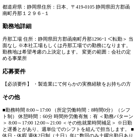
都道府県
：
静岡県
住所
：
日本、〒419-0105 静岡県田方郡函
南町丹那１２９６−１
勤務地詳細
丹那工場 住所：静岡県田方郡函南町丹那1296ｰ1 ＜転勤＞ 当
面なし ※本社工場もしくは丹那工場での勤務になります。
勤務地は希望考慮の上決定します。 変更の範囲：会社の定
める事業所
応募要件
【必須要件】 ・製造業にて何らかの実務経験をお持ちの方
その他
■勤務時間 8:00～17:00 （所定労働時間：8時間0分）（シフ
ト制） 休憩時間：60分 時間外労働有無：有 ＜勤務パターン
＞ 8:00～17:00 12:00～21:00 ＜その他就業時間補足＞ ※日勤
と遅番とがあり、週単位でのシフトを組んで担当します。 ■
休日・休暇 週休2日制（土日）年に数回のみ土曜出勤日あり