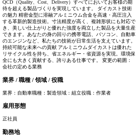
QCD（Quality、Cost、Delivery）すべてにおいてお客様の期
待を超える製品づくりを実現しています。 ダイカスト技術
の魅力 精密金型に溶融アルミニウム合金を高速・高圧注入
する革新的製造技術。寸法精度が高く、複雑形状にも対応で
き、美しい仕上がりと優れた強度を両立した製品を大量生産
できます。あなたの身の回りの携帯電話、パソコン、自動車
のエンジンなど、私たちの技術が日常生活を支えています。
持続可能な未来への貢献 アルミニウムダイカストは優れた
リサイクル性を持ち、省エネルギー・省資源を実現。環境保
全にも大きく貢献する、誇りある仕事です。 変更の範囲：
会社の定める業務
業界 / 職種 / 領域 / 役職
業界
：
自動車
職種
：
製造
領域
：
組立
役職
：
作業者
雇用形態
正社員
勤務地