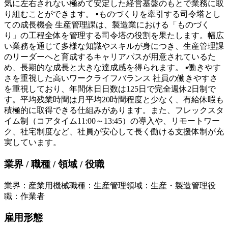
気に左右されない極めて安定した経営基盤のもとで業務に取
り組むことができます。 ▪ものづくりを牽引する司令塔とし
ての成長機会 生産管理課は、製造業における「ものづく
り」の工程全体を管理する司令塔の役割を果たします。幅広
い業務を通じて多様な知識やスキルが身につき、生産管理課
のリーダーへと育成するキャリアパスが用意されているた
め、長期的な成長と大きな達成感を得られます。 ▪働きやす
さを重視した高いワークライフバランス 社員の働きやすさ
を重視しており、年間休日日数は125日で完全週休2日制で
す。平均残業時間は月平均20時間程度と少なく、有給休暇も
積極的に取得できる仕組みがあります。また、フレックスタ
イム制（コアタイム11:00～13:45）の導入や、リモートワー
ク、社宅制度など、社員が安心して長く働ける支援体制が充
実しています。
業界 / 職種 / 領域 / 役職
業界
：
産業用機械
職種
：
生産管理
領域
：
生産・製造管理
役
職
：
作業者
雇用形態