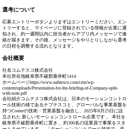
選考について
応募エントリーボタンよりまずはエントリーください。エン
トリーすると、マイページに登録されている情報が企業に通
知され、約一週間以内に担当者からアプリ内メッセージで連
絡が届きます。その後、メッセージをやりとりしながら選考
の日程を調整する流れとなります。
会社概要
社名
コムテスコ株式会社
本社所在地
岐阜県不破郡垂井町1414
ホームページ
https://www.nabtesco.com/cms/wp-
content/uploads/Presentation-for-the-briefing-of-Company-split-
with-note.pdf
会社紹介
コムテスコ株式会社は、日本のモーションコントロ
ール技術の雄であるナブテスコと、グローバルな事業基盤を
持つComerの技術・営業基盤を融合し、2025年8月25日に設
立された 新しいモーションコントロール企業です 。 本社を
岐阜県不破郡垂井町に置き 、約300名の従業員で事業をスタ
ートさせています 。 「モーションコントロール技術で、産