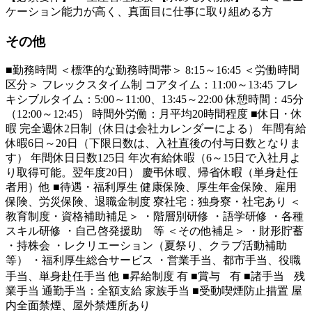
ケーション能力が高く、真面目に仕事に取り組める方
その他
■勤務時間 ＜標準的な勤務時間帯＞ 8:15～16:45 ＜労働時間
区分＞ フレックスタイム制 コアタイム：11:00～13:45 フレ
キシブルタイム：5:00～11:00、13:45～22:00 休憩時間：45分
（12:00～12:45） 時間外労働：月平均20時間程度 ■休日・休
暇 完全週休2日制（休日は会社カレンダーによる） 年間有給
休暇6日～20日（下限日数は、入社直後の付与日数となりま
す） 年間休日日数125日 年次有給休暇（6～15日で入社月よ
り取得可能。翌年度20日） 慶弔休暇、帰省休暇（単身赴任
者用）他 ■待遇・福利厚生 健康保険、厚生年金保険、雇用
保険、労災保険、退職金制度 寮社宅：独身寮・社宅あり ＜
教育制度・資格補助補足＞ ・階層別研修 ・語学研修 ・各種
スキル研修 ・自己啓発援助 等 ＜その他補足＞ ・財形貯蓄
・持株会 ・レクリエーション（夏祭り、クラブ活動補助
等） ・福利厚生総合サービス ・営業手当、都市手当、役職
手当、単身赴任手当 他 ■昇給制度 有 ■賞与 有 ■諸手当 残
業手当 通勤手当：全額支給 家族手当 ■受動喫煙防止措置 屋
内全面禁煙、屋外禁煙所あり