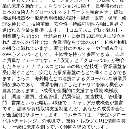
業の未来を動かす。」をミッションに掲げ 、長年培われた
日本の技術力とグローバルネットワークを融合させ 、建設
機械用機器や一般産業用機械の設計・製造・販売・保守・修
理を通じて 、技術革新・安全性・持続可能性を軸に世界で
選ばれる企業を目指します 。 【コムテスコで働く魅力】 ▪
創業期ならではの「仕組み作り」に参画 2025年8月に設立さ
れたばかりの当社では、創業期ならではのスピード感と挑戦
の機会に溢れています 。新会社のカルチャーや仕組み作り
の中心メンバーとして 、主体性を持って参画できる 、非常
に貴重なフェーズです。 ▪「安定」と「グローバル」が融合
したキャリア ナブテスコとComerの確かな技術・営業基盤を
受け継ぐことで、安定した事業基盤のもとで働くことができ
ます。さらに、海外拠点との連携によるグローバルな事業展
開が強みであり 、世界を舞台にしたキャリアを築く機会が
豊富にあります 。 ▪成長を全面的に支援する環境 機械設
計、調達・購買、生産管理、品質保証、製造技術、管理部
門、営業といった幅広い職種で 、キャリア形成機会が豊富
です 。語学や資格取得支援制度 など、あなたの成長を会社
が全面的にサポートします。 コムテスコは、「安定×グロー
バル×チャレンジ」の環境で 、技術・ものづくりに情熱を持
ち 、一緒に未来を創っていく仲間を求めています 。