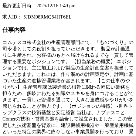
最終更新日時
：
2025/12/16 1:49 pm
求人ID
：
5JDM08RMQ54HT6EL
仕事内容
コムテスコ株式会社の生産管理部門にて、「ものづくり」の
司令塔としての役割を担っていただきます。 製品が計画通
りに生産され、お客様のもとへ届けられるまでを一貫して管
理する重要なポジションです。 【担当業務の概要】 本ポジ
ションでは、主に加工および製品の生産計画立案を担当して
いただきます。これには、作り溜めの計画策定や、計画に基
づいた生産の進捗管理業務が含まれます。 【この仕事のや
りがい】 生産管理課は製造業の根幹に関わる幅広い業務を
担うため、多岐にわたる知識やスキルを身につけることがで
きます。一貫した管理を通じて、大きな達成感ややりがいを
感じられることが魅力です。 【ポジションの特徴】 ▪世界ト
ップクラスの技術基盤と安定経営 当社は、ナブテスコと
Comerの技術・営業基盤を融合して設立されました。この安
定した技術基盤を背景に、建設機械用機器や一般産業用機械
といった特定の業界に依存しない事業展開を行っており、景