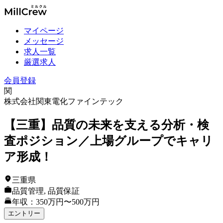
マイページ
メッセージ
求人一覧
厳選求人
会員登録
関
株式会社関東電化ファインテック
【三重】品質の未来を支える分析・検
査ポジション／上場グループでキャリ
ア形成！
三重県
品質管理, 品質保証
年収：350万円〜500万円
エントリー