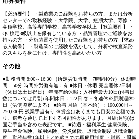
応募要件
【必須要件】 ・製造業のご経験をお持ちの方、または分析
センターでの勤務経験 ・大学院、大学、短期大学、専修・
各種学校、高等専門学校、高等学校卒以上 【歓迎要件】 ・
QC検定3級以上を保有している方 ・品質管理のご経験をお
持ちの方 ・分析装置を使用したご経験をお持ちの方 【求め
る人物像】 ・製造業のご経験を活かして、分析や検査業務
のスキルを身に付け、専門性を高めいたい方
その他
■勤務時間 8:00～16:30 （所定労働時間：7時間40分） 休憩時
間：50分 時間外労働有無：有 ■休日・休暇 完全週休2日制
（休日は土日祝日） 年間有給休暇：入社時最大10日(付与日
数については月割) 年間休日：122日 春・冬連休※原則週休2
日（労使協定による） ■給与 月給（基本給）：190,000円～
250,000円 残業手当有り ※賃金はあくまでも目安の金額であ
り、選考を通じて上下する可能性があります。月給(月額)は
固定手当を含めた表記です。 ■待遇・福利厚生 健康保険、
厚生年金保険、雇用保険、労災保険、退職金制度 退職金制
度：勤続年数1年以上／65歳までの再雇用制度 ・財形 ・退職