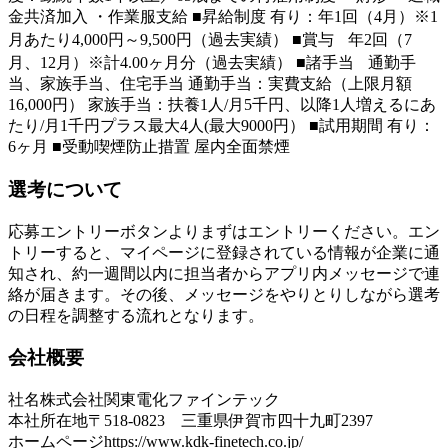
金共済加入 ・作業服支給 ■昇給制度 有り：年1回（4月）※1
月あたり4,000円～9,500円（過去実績） ■賞与 年2回（7
月、12月）※計4.00ヶ月分（過去実績） ■諸手当 通勤手
当、家族手当、住宅手当 通勤手当：実費支給（上限月額
16,000円） 家族手当：扶養1人/月5千円、以降1人増えるにあ
たり/月1千円プラス最大4人(最大9000円） ■試用期間 有り：
6ヶ月 ■受動喫煙防止措置 屋内全面禁煙
選考について
応募エントリーボタンよりまずはエントリーください。エン
トリーすると、マイページに登録されている情報が企業に通
知され、約一週間以内に担当者からアプリ内メッセージで連
絡が届きます。その後、メッセージをやりとりしながら選考
の日程を調整する流れとなります。
会社概要
社名
株式会社関東電化ファインテック
本社所在地
〒518-0823 三重県伊賀市四十九町2397
ホームページ
https://www.kdk-finetech.co.jp/