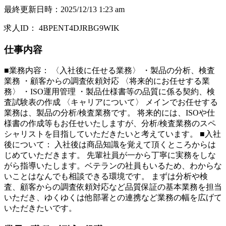
最終更新日時
：
2025/12/13 1:23 am
求人ID
：
4BPENT4DJRBG9WIK
仕事内容
■業務内容： 〈入社後に任せる業務〉 ・製品の分析、検査
業務 ・顧客からの調査依頼対応 〈将来的にお任せする業
務〉 ・ISO運用管理 ・製品仕様書等の品質に係る契約、検
査試験表の作成 〈キャリアについて〉 メインでお任せする
業務は、製品の分析/検査業務です。 将来的には、ISOや仕
様書の作成等もお任せいたしますが、分析/検査業務のスペ
シャリストを目指していただきたいと考えています。 ■入社
後について： 入社後は商品知識を覚えて頂くところからは
じめていただきます。 先輩社員が一から丁寧に実務をしな
がら指導いたします。ベテランの社員もいるため、わからな
いことはなんでも相談できる環境です。 まずは分析や検
査、顧客からの調査依頼対応など品質保証の基本業務を担当
いただき、ゆくゆくは他部署との連携など業務の幅を広げて
いただきたいです。