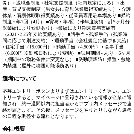
災） • 退職金制度 • 社宅支援制度（社内規定による） • 出
産・育児支援制度（男女共に育児休業取得実績あり） • 介護
休業・看護休暇取得実績あり • 従業員専用駐車場あり ■昇給
制度 • 年1回（4月） ■賞与 • 年2回（昨年度実績：計5ヶ月分
※業績により変動あり） •業績により期末賞与支給有
（2021~2-25年支給実績あり） ■諸手当 • 残業手当（残業時
間に応じて別途支給） • 通勤手当（会社規定に基づき支給）
• 住宅手当（15,000円） • 精勤手当（4,500円） • 食事手当
（6,600円 ※勤務日数により変動） ■試用期間 • あり：6ヶ月
（期間中の勤務条件に変更なし） ■受動喫煙防止措置 • 敷地
内禁煙（屋外に喫煙可能場所あり）
選考について
応募エントリーボタンよりまずはエントリーください。エン
トリーすると、マイページに登録されている情報が企業に通
知され、約一週間以内に担当者からアプリ内メッセージで連
絡が届きます。その後、メッセージをやりとりしながら選考
の日程を調整する流れとなります。
会社概要