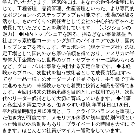
学んでいただきます。将来的には、あなたの適性や希望に応
じて、工程管理、品質管理、生産管理といった、より専門的
なポジションへのステップアップも可能です。現場の経験を
活かし、ものづくりの責任者として会社の中心的な存在へと
成長していただくことを期待しています。 【ポジションの
魅力】 ◆国内トップシェアを誇る、揺るぎない事業基盤 当
社はフッ素樹脂コーティング加工のパイオニアであり、国内
トップシェアを誇ります。デュポン社（現ケマーズ社）の認
定工場として国内外から厚い信頼を得ており、アメリカの半
導体大手企業からは世界のソロ・サプライヤーに認められる
など、グローバルに事業を展開する安定企業です。 ◆未経
験からプロへ。次世代を担う技術者として成長 製品はすべ
てが「一品一様」のオーダーメイド品であり、手作業で丁寧
に進めるため、未経験からでも着実に技術と知識を習得でき
ます。今回は将来の技術承継を目的とした採用であり、次世
代のリーダー候補として大切に育成していきます。 ◆仕事
と私生活を両立できる、働きやすい環境 年間休日は120日、
平均残業時間は月15時間と、ワークライフバランスを重視し
た働き方が可能です。メモリアル休暇や初年度特別休暇とい
った独自の休暇制度もあり、プライベートの時間も大切にで
きます。ほとんどの社員がマイカー通勤をしています。