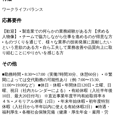
ワークライフバランス
応募要件
【歓迎】 • 製造業での何らかの業務経験がある方 【求める
人物像】 • チームで協力しながら仕事を進めるのが得意な方
• ものづくりを通じて、様々な業界の技術発展に貢献したい
という意欲のある方 • 自ら工夫して業務改善や品質向上に取
り組むことにやりがいを感じる方
その他
■勤務時間 • 8:30〜17:00（実働7時間30分、休憩60分） • ※繁
閑によっては交代勤務の可能性あり（例: 7:00〜15:30、
11:00〜19:00など） ■休日・休暇 • 年間休日120日 • 土曜、日
曜、祝日（社内カレンダーによる） • 有給休暇（入社半年後
10日、最大20日付与） ※直近事業年度平均有給取得率８
４％ • メモリアル休暇（2日） • 年末年始休暇 • 初年度特別
休暇（入社日から半年以内に使える有給休暇2日） ■待遇・
福利厚生 • 各種社会保険完備（健康・厚生年金・雇用・労