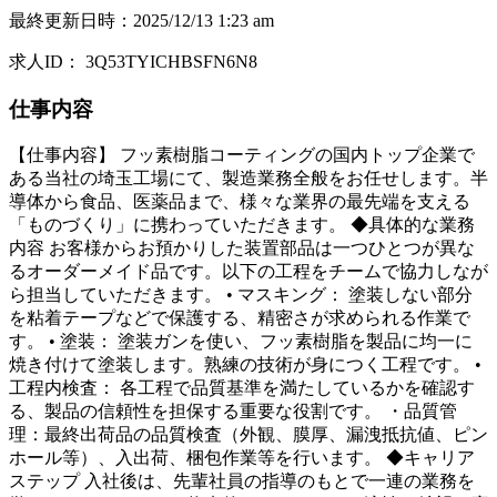
最終更新日時
：
2025/12/13 1:23 am
求人ID
：
3Q53TYICHBSFN6N8
仕事内容
【仕事内容】 フッ素樹脂コーティングの国内トップ企業で
ある当社の埼玉工場にて、製造業務全般をお任せします。半
導体から食品、医薬品まで、様々な業界の最先端を支える
「ものづくり」に携わっていただきます。 ◆具体的な業務
内容 お客様からお預かりした装置部品は一つひとつが異な
るオーダーメイド品です。以下の工程をチームで協力しなが
ら担当していただきます。 • マスキング： 塗装しない部分
を粘着テープなどで保護する、精密さが求められる作業で
す。 • 塗装： 塗装ガンを使い、フッ素樹脂を製品に均一に
焼き付けて塗装します。熟練の技術が身につく工程です。 •
工程内検査： 各工程で品質基準を満たしているかを確認す
る、製品の信頼性を担保する重要な役割です。 ・品質管
理：最終出荷品の品質検査（外観、膜厚、漏洩抵抗値、ピン
ホール等）、入出荷、梱包作業等を行います。 ◆キャリア
ステップ 入社後は、先輩社員の指導のもとで一連の業務を