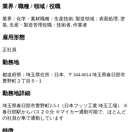
業界 / 職種 / 領域 / 役職
業界
：
化学・素材
職種
：
生産技術, 製造
領域
：
表面処理, 塗
装, 生産・製造管理
役職
：
技術者, 作業者
雇用形態
正社員
勤務地
都道府県
：
埼玉県
住所
：
日本、〒344-0014 埼玉県春日部市
豊野町２丁目５−１
勤務地詳細
埼玉県春日部市豊野町2-5-1（日本フッソ工業 埼玉工場） ※
春日部駅からバス２０分 ※マイカー通勤可能で、ほとんど
の社員が車で通勤しています
特徴