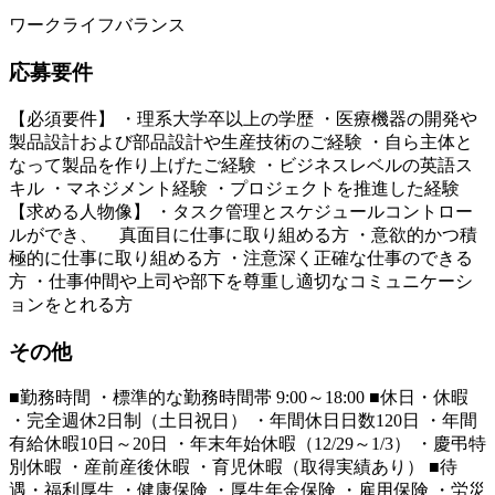
ワークライフバランス
応募要件
【必須要件】 ・理系大学卒以上の学歴 ・医療機器の開発や
製品設計および部品設計や生産技術のご経験 ・自ら主体と
なって製品を作り上げたご経験 ・ビジネスレベルの英語ス
キル ・マネジメント経験 ・プロジェクトを推進した経験
【求める人物像】 ・タスク管理とスケジュールコントロー
ルができ、 真面目に仕事に取り組める方 ・意欲的かつ積
極的に仕事に取り組める方 ・注意深く正確な仕事のできる
方 ・仕事仲間や上司や部下を尊重し適切なコミュニケーシ
ョンをとれる方
その他
■勤務時間 ・標準的な勤務時間帯 9:00～18:00 ■休日・休暇
・完全週休2日制（土日祝日） ・年間休日日数120日 ・年間
有給休暇10日～20日 ・年末年始休暇（12/29～1/3） ・慶弔特
別休暇 ・産前産後休暇 ・育児休暇（取得実績あり） ■待
遇・福利厚生 ・健康保険 ・厚生年金保険 ・雇用保険 ・労災