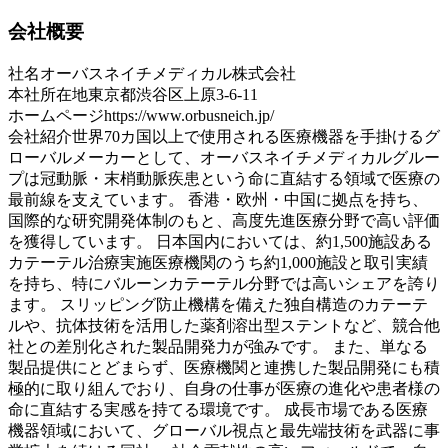
会社概要
社名
オーバスネイチメディカル株式会社
本社所在地
東京都渋谷区上原3-6-11
ホームページ
https://www.orbusneich.jp/
会社紹介
世界70カ国以上で使用される医療機器を手掛けるグ
ローバルメーカーとして、オーバスネイチメディカルグルー
プは冠動脈・末梢動脈疾患という命に直結する領域で医療の
最前線を支えています。 香港・欧州・中国に拠点を持ち、
国際的な研究開発体制のもと、高度先進医療分野で高い評価
を獲得しています。 日本国内においては、約1,500施設ある
カテーテル治療実施医療機関のうち約1,000施設と取引実績
を持ち、特にバルーンカテーテル分野では高いシェアを誇り
ます。 スリッピング防止機構を備えた独自構造のカテーテ
ルや、抗体技術を活用した薬剤溶出型ステントなど、競合他
社との差別化された製品開発力が強みです。 また、単なる
製品提供にとどまらず、医療機関と連携した製品開発にも積
極的に取り組んでおり、自身の仕事が医療の進化や患者様の
命に直結する実感を持てる環境です。 成長市場である医療
機器領域において、グローバル視点と最先端技術を武器に事