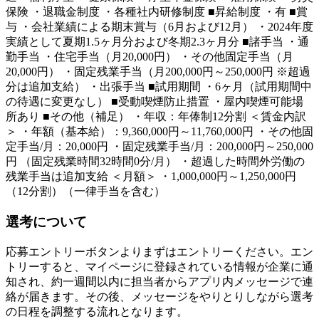
保険 ・退職金制度 ・各種社内研修制度 ■昇給制度 ・有 ■賞
与 ・会社業績による期末賞与（6月および12月） ・2024年度
実績として夏期1.5ヶ月分および冬期2.3ヶ月分 ■諸手当 ・通
勤手当 ・住宅手当（月20,000円） ・その他固定手当（月
20,000円） ・固定残業手当（月200,000円～250,000円 ※超過
分は追加支給） ・出張手当 ■試用期間 ・6ヶ月（試用期間中
の待遇に変更なし） ■受動喫煙防止措置 ・屋内喫煙可能場
所あり ■その他（補足） ・年収：年俸制12分割 ＜賃金内訳
＞ ・年額（基本給）：9,360,000円～11,760,000円 ・その他固
定手当/月：20,000円 ・固定残業手当/月：200,000円～250,000
円 （固定残業時間32時間0分/月） ・超過した時間外労働の
残業手当は追加支給 ＜月額＞ ・1,000,000円～1,250,000円
（12分割）（一律手当を含む）
選考について
応募エントリーボタンよりまずはエントリーください。エン
トリーすると、マイページに登録されている情報が企業に通
知され、約一週間以内に担当者からアプリ内メッセージで連
絡が届きます。その後、メッセージをやりとりしながら選考
の日程を調整する流れとなります。