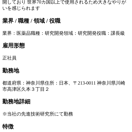
開しており 世界70カ国以上で使用されるため大きなやりが
いを感じられます
業界 / 職種 / 領域 / 役職
業界
：
医薬品
職種
：
研究開発
領域
：
研究開発
役職
：
課長級
雇用形態
正社員
勤務地
都道府県
：
神奈川県
住所
：
日本、〒213-0011 神奈川県川崎
市高津区久本３丁目２
勤務地詳細
※当社の先進技術研究所にて勤務
特徴