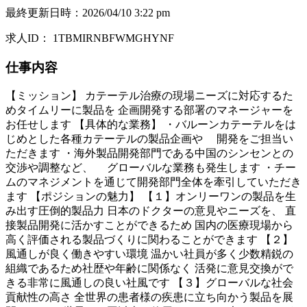
最終更新日時
：
2026/04/10 3:22 pm
求人ID
：
1TBMIRNBFWMGHYNF
仕事内容
【ミッション】 カテーテル治療の現場ニーズに対応するた
めタイムリーに製品を 企画開発する部署のマネージャーを
お任せします 【具体的な業務】 ・バルーンカテーテルをは
じめとした各種カテーテルの製品企画や 開発をご担当い
ただきます ・海外製品開発部門である中国のシンセンとの
交渉や調整など、 グローバルな業務も発生します ・チー
ムのマネジメントを通じて開発部門全体を牽引していただき
ます 【ポジションの魅力】 【１】オンリーワンの製品を生
み出す圧倒的製品力 日本のドクターの意見やニーズを、 直
接製品開発に活かすことができるため 国内の医療現場から
高く評価される製品づくりに関わることができます 【２】
風通しが良く働きやすい環境 温かい社員が多く少数精鋭の
組織であるため社歴や年齢に関係なく 活発に意見交換がで
きる非常に風通しの良い社風です 【３】グローバルな社会
貢献性の高さ 全世界の患者様の疾患に立ち向かう製品を展