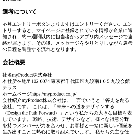
選考について
応募エントリーボタンよりまずはエントリーください。エン
トリーすると、マイページに登録されている情報が企業に通
知され、約一週間以内に担当者からアプリ内メッセージで連
絡が届きます。その後、メッセージをやりとりしながら選考
の日程を調整する流れとなります。
会社概要
社名
myProduct株式会社
本社所在地
〒102-0074 東京都千代田区九段南1-6-5 九段会館
テラス
ホームページ
https://myproduct.co.jp/
会社紹介
myProduct株式会社は、一言でいうと「答えを創る
会社」です。 これは、「未来への道をデザインする
（Design the Path Forward）」という私たちの大きな目標を表
しています。 戦略、技術、デザインなど、様々な得意分野
を持つメンバーが力を合わせ、お客様と一緒に新しい価値を
生み出すことに熱心に取り組んでいます。 私たちの主な仕