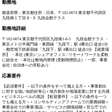
勤務地
都道府県
：
東京都
住所
：
日本、〒102-0074 東京都千代田区
九段南１丁目６−５ 九段会館テラス
勤務地詳細
〒102-0074 東京都千代田区九段南1-6-5 九段会館テラス ・
東京メトロ半蔵門線・東西線「九段下」駅 4番出口 徒歩1分
・都営地下鉄新宿線「九段下」駅 4番出口 徒歩1分 【就業場
所】 ・本社 (東京) / シェアオフィス / リモートワークを柔軟
に組合せ ・本社は敷地内禁煙 (受動喫煙防止) ・一部、事業
会社 / 自治体への常駐あり
応募要件
【必須要件】 ～以下の条件をすべて備える方～ • 事業創出
に対する強い知的好奇心 • 地方創生や地場産業に対する共感
• ビジネスレベルの英語 【歓迎要件】 ～以下の条件を一つ
でも備える方～ • コンサルティングファームでの業務経験 •
事業会社での事業/製品・サービスの開発経験 • 官公庁での