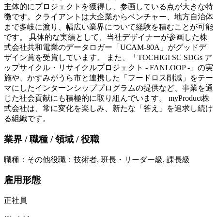
主体的にプロジェクトを獲得し、参画している点が大きな特
徴です。クライアントは大企業からベンチャー、地方自治体
まで多岐に渡り、幅広い業界について経験を積むことが可能
です。 具体的な実績として、当社デザイナーが参画した株
式会社共和電業のデータロガー「UCAM-80A」がグッドデ
ザイン賞を受賞しています。 また、「TOCHIGI SC SDGs ア
ップサイクル・リサイクルプロジェクト - FANLOOP -」の実
施や、かすみがうら市と連携した「フードロス削減」をテー
マにしたインターンシッププログラムの提供など、事業を通
じた社会貢献にも積極的に取り組んでいます。 myProduct株
式会社は、常に変化を楽しみ、新たな「答え」を追求し続け
る組織です。
業界 / 職種 / 領域 / 役職
職種
：
その他
役職
：
技術者, 班長・リーダー級, 課長級
雇用形態
正社員