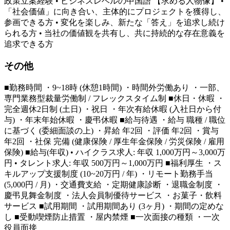
政策立案経験 • ビジネスレベルの中国語 【求める人物像】 •
「社会価値」に向き合い、主体的にプロジェクトを獲得し、
参画できる方 • 変化を楽しみ、新たな「答え」を追求し続け
られる方 • 当社の価値観を共有し、共に持続的な存在意義を
追求できる方
その他
■勤務時間 ・9~18時 (休憩1時間) ・時間外労働あり ・一部、
専門業務型裁量労働制 / フレックスタイム制 ■休日・休暇 ・
完全週休2日制 (土日) ・祝日 ・年次有給休暇 (入社日から付
与) ・年末年始休暇 ・慶弔休暇 ■給与待遇 ・給与 職種 / 職位
に基づく (委細面談の上) ・昇給 年2回 ・評価 年2回 ・賞与
年2回 ・社保 完備 (健康保険 / 厚生年金保険 / 労災保険 / 雇用
保険) ■給与(年収) • ハイクラス求人: 年収 1,000万円～3,000万
円 • タレント求人: 年収 500万円～1,000万円 ■福利厚生 ・ス
キルアップ支援制度 (10~20万円 / 年) ・リモート勤務手当
(5,000円 / 月) ・交通費支給 ・定期健康診断 ・退職金制度 ・
慶弔見舞金制度 ・法人会員制優待サービス ・お菓子・飲料
サービス ■試用期間 ・試用期間あり (3ヶ月) ・期間の定めな
し ■受動喫煙防止措置 ・屋内禁煙 ■一次面接の種類 ・一次
役員面接