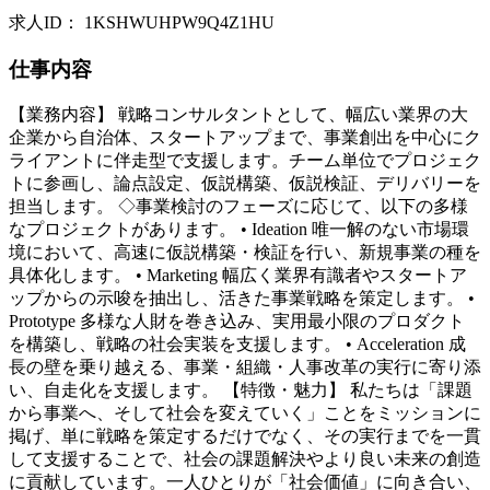
求人ID
：
1KSHWUHPW9Q4Z1HU
仕事内容
【業務内容】 戦略コンサルタントとして、幅広い業界の大
企業から自治体、スタートアップまで、事業創出を中心にク
ライアントに伴走型で支援します。チーム単位でプロジェク
トに参画し、論点設定、仮説構築、仮説検証、デリバリーを
担当します。 ◇事業検討のフェーズに応じて、以下の多様
なプロジェクトがあります。 • Ideation 唯一解のない市場環
境において、高速に仮説構築・検証を行い、新規事業の種を
具体化します。 • Marketing 幅広く業界有識者やスタートア
ップからの示唆を抽出し、活きた事業戦略を策定します。 •
Prototype 多様な人財を巻き込み、実用最小限のプロダクト
を構築し、戦略の社会実装を支援します。 • Acceleration 成
長の壁を乗り越える、事業・組織・人事改革の実行に寄り添
い、自走化を支援します。 【特徴・魅力】 私たちは「課題
から事業へ、そして社会を変えていく」ことをミッションに
掲げ、単に戦略を策定するだけでなく、その実行までを一貫
して支援することで、社会の課題解決やより良い未来の創造
に貢献しています。一人ひとりが「社会価値」に向き合い、