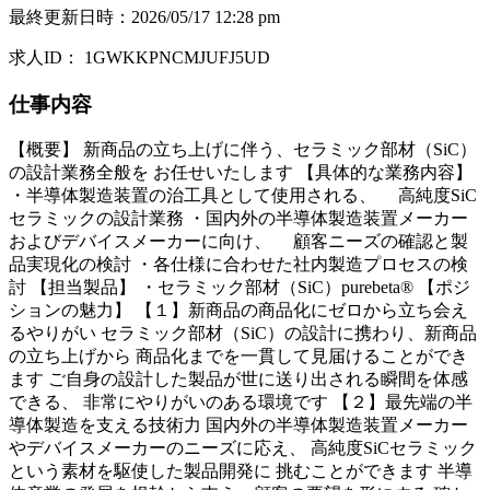
最終更新日時
：
2026/05/17 12:28 pm
求人ID
：
1GWKKPNCMJUFJ5UD
仕事内容
【概要】 新商品の立ち上げに伴う、セラミック部材（SiC）
の設計業務全般を お任せいたします 【具体的な業務内容】
・半導体製造装置の治工具として使用される、 高純度SiC
セラミックの設計業務 ・国内外の半導体製造装置メーカー
およびデバイスメーカーに向け、 顧客ニーズの確認と製
品実現化の検討 ・各仕様に合わせた社内製造プロセスの検
討 【担当製品】 ・セラミック部材（SiC）purebeta® 【ポジ
ションの魅力】 【１】新商品の商品化にゼロから立ち会え
るやりがい セラミック部材（SiC）の設計に携わり、新商品
の立ち上げから 商品化までを一貫して見届けることができ
ます ご自身の設計した製品が世に送り出される瞬間を体感
できる、 非常にやりがいのある環境です 【２】最先端の半
導体製造を支える技術力 国内外の半導体製造装置メーカー
やデバイスメーカーのニーズに応え、 高純度SiCセラミック
という素材を駆使した製品開発に 挑むことができます 半導