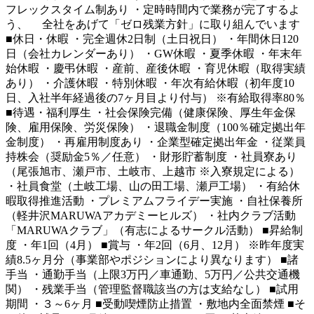
フレックスタイム制あり ・定時時間内で業務が完了するよ
う、 全社をあげて「ゼロ残業方針」に取り組んでいます
■休日・休暇 ・完全週休2日制（土日祝日） ・年間休日120
日（会社カレンダーあり） ・GW休暇 ・夏季休暇 ・年末年
始休暇 ・慶弔休暇 ・産前、産後休暇 ・育児休暇（取得実績
あり） ・介護休暇 ・特別休暇 ・年次有給休暇（初年度10
日、入社半年経過後の7ヶ月目より付与） ※有給取得率80％
■待遇・福利厚生 ・社会保険完備（健康保険、厚生年金保
険、雇用保険、労災保険） ・退職金制度（100％確定拠出年
金制度） ・再雇用制度あり ・企業型確定拠出年金 ・従業員
持株会（奨励金5％／任意） ・財形貯蓄制度 ・社員寮あり
（尾張旭市、瀬戸市、土岐市、上越市 ※入寮規定による）
・社員食堂（土岐工場、山の田工場、瀬戸工場） ・有給休
暇取得推進活動 ・プレミアムフライデー実施 ・自社保養所
（軽井沢MARUWAアカデミーヒルズ） ・社内クラブ活動
「MARUWAクラブ」（有志によるサークル活動） ■昇給制
度 ・年1回（4月） ■賞与 ・年2回（6月、12月） ※昨年度実
績8.5ヶ月分（事業部やポジションにより異なります） ■諸
手当 ・通勤手当（上限3万円／車通勤、5万円／公共交通機
関） ・残業手当（管理監督職該当の方は支給なし） ■試用
期間 ・３～6ヶ月 ■受動喫煙防止措置 ・敷地内全面禁煙 ■そ