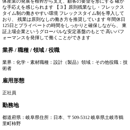
体産業の発展を根幹から支え、顧客の要望を形にする 確か
な手応えを感じられます 【３】原則残業なし・フレックス
タイム制の働きやすい環境 フレックスタイム制を導入して
おり、 残業は原則なしの働き方を推奨しています 年間休日
125日とプライベートの時間をしっかりと確保しながら、 東
証上場企業というグローバルな安定基盤のもとで 高いパフ
ォーマンスを発揮して働くことができます
業界 / 職種 / 領域 / 役職
業界
：
化学・素材
職種
：
設計（製品）
領域
：
その他
役職
：
技
術者
雇用形態
正社員
勤務地
都道府県
：
岐阜県
住所
：
日本、〒509-5312 岐阜県土岐市鶴
里町柿野