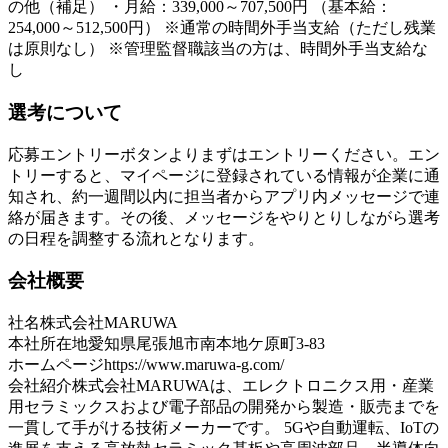
の他（補足） ・月給：339,000～707,500円 （基本給：
254,000～512,500円） ※通常の時間外手当支給（ただし残業
は原則なし） ※管理監督職該当の方は、時間外手当支給な
し
選考について
応募エントリーボタンよりまずはエントリーください。エン
トリーすると、マイページに登録されている情報が企業に通
知され、約一週間以内に担当者からアプリ内メッセージで連
絡が届きます。その後、メッセージをやりとりしながら選考
の日程を調整する流れとなります。
会社概要
社名
株式会社MARUWA
本社所在地
愛知県尾張旭市南本地ケ原町3-83
ホームページ
https://www.maruwa-g.com/
会社紹介
株式会社MARUWAは、エレクトロニクス用・産業
用セラミックスおよび電子部品の開発から製造・販売までを
一貫して手がける技術メーカーです。 5Gや自動運転、IoTの