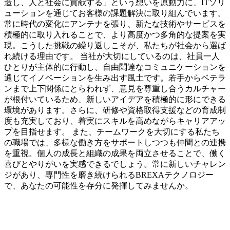
造し、人と社会に貢献する」という想いを原動力に、ITソリ
ューションを通じてお客様の課題解決に取り組んでいます。
常に時代の変化にアンテナを張り、新たな技術やサービスを
積極的に取り入れることで、より高度かつ多角的な提案を実
現。こうした挑戦の繰り返しこそが、私たちが社会から選ば
れ続ける理由です。 当社が大切にしているのは、社員一人
ひとりが主体的に行動し、自由闊達なコミュニケーションを
通じてイノベーションを生み出す風土です。若手からベテラ
ンまで上下関係にとらわれず、意見を尊重し合うカルチャー
が根付いているため、新しいアイデアを積極的に形にできる
環境があります。さらに、研修や資格取得支援などの育成制
度も充実しており、着実にスキルを高めながらキャリアアッ
プを目指せます。 また、チームワークを大切にする私たち
の職場では、多様な働き方をサポートしつつも仲間との連携
を重視。個人の成長と組織の成果を両立させることで、働く
喜びとやりがいを実感できるでしょう。常に新しいチャレン
ジがあり、専門性を磨き続けられるBREXAテクノロジー
で、あなたの可能性を存分に発揮してみませんか。