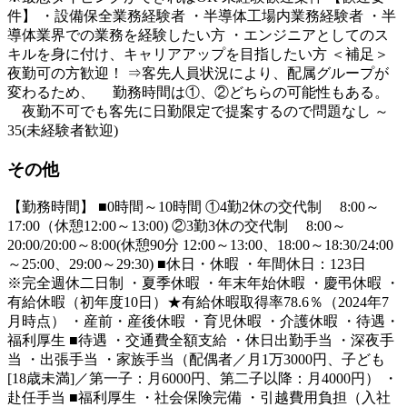
件】 ・設備保全業務経験者 ・半導体工場内業務経験者 ・半
導体業界での業務を経験したい方 ・エンジニアとしてのス
キルを身に付け、キャリアアップを目指したい方 ＜補足＞
夜勤可の方歓迎！ ⇒客先人員状況により、配属グループが
変わるため、 勤務時間は①、②どちらの可能性もある。
夜勤不可でも客先に日勤限定で提案するので問題なし ～
35(未経験者歓迎)
その他
【勤務時間】 ■0時間～10時間 ①4勤2休の交代制 8:00～
17:00（休憩12:00～13:00) ②3勤3休の交代制 8:00～
20:00/20:00～8:00(休憩90分 12:00～13:00、18:00～18:30/24:00
～25:00、29:00～29:30) ■休日・休暇 ・年間休日：123日
※完全週休二日制 ・夏季休暇 ・年末年始休暇 ・慶弔休暇 ・
有給休暇（初年度10日）★有給休暇取得率78.6％（2024年7
月時点） ・産前・産後休暇 ・育児休暇 ・介護休暇 ・待遇・
福利厚生 ■待遇 ・交通費全額支給 ・休日出勤手当 ・深夜手
当 ・出張手当 ・家族手当（配偶者／月1万3000円、子ども
[18歳未満]／第一子：月6000円、第二子以降：月4000円） ・
赴任手当 ■福利厚生 ・社会保険完備 ・引越費用負担（入社