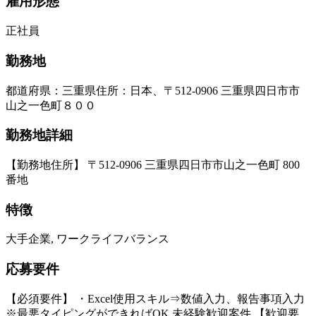
雇用形態
正社員
勤務地
都道府県
：
三重県
住所
：
日本、〒512-0906 三重県四日市市
山之一色町８００
勤務地詳細
【勤務地住所】 〒512-0906 三重県四日市市山之一色町 800
番地
特徴
大手企業, ワークライフバランス
応募要件
【必須要件】 ・Excel使用スキル⇒数値入力、報告事項入力
※最悪タイピングができればOK 未経験歓迎案件 【歓迎要