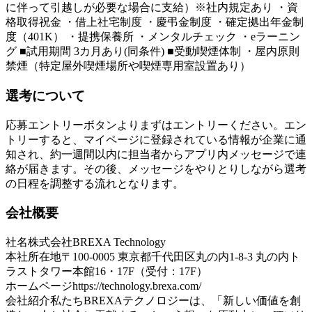
に伴って引越しが必要な場合に支給）※社内規定あり ・資
格取得祝金 ・借上社宅制度 ・慶弔金制度 ・確定拠出年金制
度（401K） ・提携保養所 ・メンタルチェック ・eラーニン
グ ■試用期間 3カ月あり(同条件) ■受動喫煙体制 ・屋内原則
禁煙（特定屋外喫煙場所や喫煙専用室設置あり）
選考について
応募エントリーボタンよりまずはエントリーください。エン
トリーすると、マイページに登録されている情報が企業に通
知され、約一週間以内に担当者からアプリ内メッセージで連
絡が届きます。その後、メッセージをやりとりしながら選考
の日程を調整する流れとなります。
会社概要
社名
株式会社BREXA Technology
本社所在地
〒100-0005 東京都千代田区丸の内1-8-3 丸の内ト
ラストタワー本館16・17F（受付：17F）
ホームページ
https://technology.brexa.com/
会社紹介
私たちBREXAテクノロジーは、「新しい価値を創