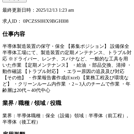
最終更新日時
：
2025/12/13 1:23 am
求人ID
：
0PCZSS0HX9BGHI08
仕事内容
半導体製造装置の保守・保全 【募集ポジション】 設備保全
半導体工場にて、製造装置の定期メンテナンス、トラブル対
応 ※ドライバー、レンチ、スパナなど、一般的な工具を用
いた作業 【定期メンテナンス】 ・給油 ・部品交換、清掃 ・
動作確認 【トラブル対応】 ・エラー原因の追及及び対応
【その他】 ・作業報告書作成(Excel) 【業務工程及び環境な
ど】 ・クリーンルーム内作業 ・2～3人のチームで作業 ・年
齢層は20代～40代中心
業界 / 職種 / 領域 / 役職
業界
：
半導体
職種
：
保全（設備）
領域
：
半導体（前工程）,
半導体（後工程）