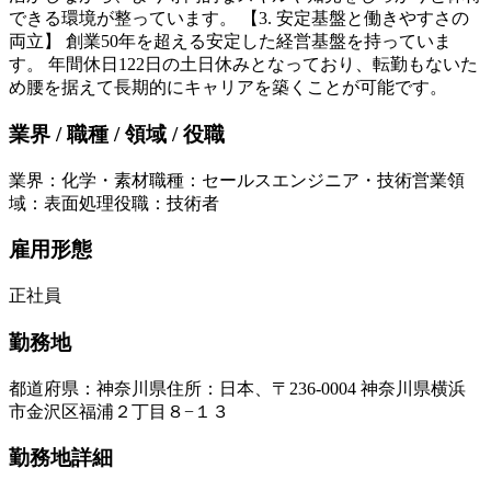
できる環境が整っています。 【3. 安定基盤と働きやすさの
両立】 創業50年を超える安定した経営基盤を持っていま
す。 年間休日122日の土日休みとなっており、転勤もないた
め腰を据えて長期的にキャリアを築くことが可能です。
業界 / 職種 / 領域 / 役職
業界
：
化学・素材
職種
：
セールスエンジニア・技術営業
領
域
：
表面処理
役職
：
技術者
雇用形態
正社員
勤務地
都道府県
：
神奈川県
住所
：
日本、〒236-0004 神奈川県横浜
市金沢区福浦２丁目８−１３
勤務地詳細