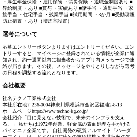
・厚生年金保険 ・雇用保険 ・労災保険 ・退職金制度あり ■
昇給制度 ・あり ■賞与 ・実績あり ■諸手当 ・通勤手当 ・家
族手当 ・住宅手当 ・残業手当 ■試用期間 ・3か月 ■受動喫煙
防止措置 ・あり（喫煙室設置）
選考について
応募エントリーボタンよりまずはエントリーください。エン
トリーすると、マイページに登録されている情報が企業に通
知され、約一週間以内に担当者からアプリ内メッセージで連
絡が届きます。その後、メッセージをやりとりしながら選考
の日程を調整する流れとなります。
会社概要
社名
テクノ工業株式会社
本社所在地
〒236-0004神奈川県横浜市金沢区福浦2-8-13
ホームページ
https://www.techno-kg.co.jp/
会社紹介
「目に見えない技術で、未来のインフラを支え
る。」 私たちは1972年創業、軽金属の表面処理を手がける
パイオニア企業です。 自社開発の硬質アルマイト「ハーダ
ーマイト」は、ドイツAHC社との技術提携と半世紀超の知