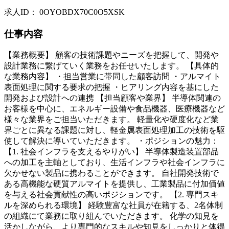
求人ID
：
0OYOBDX70C0O5XSK
仕事内容
【業務概要】 顧客の技術課題やニーズを把握して、開発や
設計業務に繋げていく業務をお任せいたします。 【具体的
な業務内容】 ・担当営業に帯同した顧客訪問 ・アルマイト
表面処理に関する要求の把握 ・ヒアリング内容を基にした
開発および設計への連携 【担当顧客や業界】 半導体関連の
お客様を中心に、エネルギー設備や食品機器、医療機器など
様々な業界をご担当いただきます。 軽量化や硬度化など業
界ごとに異なる課題に対し、軽金属表面処理加工の技術を駆
使して解決に導いていただきます。 ・ポジションの魅力：
【1. 社会インフラを支えるやりがい】 半導体製造装置部品
への加工を主軸としており、生活インフラや社会インフラに
欠かせない製品に携わることができます。 自社開発技術で
ある高機能な硬質アルマイトを提供し、工業製品に付加価値
を与える社会貢献性の高いポジションです。 【2. 専門スキ
ルを深められる環境】 経験豊富な社員が在籍する、2名体制
の組織にて業務に取り組んでいただきます。 化学の知見を
活かしながら、より専門的なスキルや知見をしっかりと体得