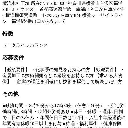
横浜本社工場 所在地 〒236-0004神奈川県横浜市金沢区福浦
2-8-13 アクセス： 首都高速湾岸線 幸浦出入口から車で4分
c 横浜横須賀道路 並木ICから車で8分 横浜シーサイドライ
ン 福浦駅4番出口から徒歩3分
特徴
ワークライフバランス
応募要件
【必須要件】 ・化学系の知見をお持ちの方 【歓迎要件】 ・
金属加工の技術開発などの経験をお持ちの方 【求める人物
像】 ・顧客の課題を明確にし技術を駆使して解決したい方
その他
■勤務時間 ・8時30分から17時30分（休憩：60分） ・所定労
働時間は8時間 ・時間外労働あり ■休日・休暇 ・週休2日制
で土日のみ休み ・年間休日日数は122日 ・入社半年経過後に
年間有給休暇10日以上を付与 ■待遇・福利厚生 ・健康保険